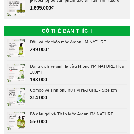
[Freeship] Bộ sản phẩm đặc trị Nám I'm Nature
1.695.000
₫
CÓ THỂ BẠN THÍCH
Dầu xả tóc thảo mộc Argan I'M NATURE
289.000
₫
Dung dịch vệ sinh lá trầu không I’M NATURE Plus
100ml
168.000
₫
Combo vệ sinh phụ nữ I'M NATURE - Size lớn
314.000
₫
Bộ dầu gội xả Thảo Mộc Argan I'M NATURE
550.000
₫