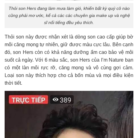
Thỏi son Hers đang làm mưa làm gió, khiến bất kỳ quý cô nào
cũng phải mơ ước, kể cả các các chuyên gia make up và nghệ
sĩ nổi tiếng đều yêu thích.
Thỏi son này được nhận xét là dòng son cao cấp giúp bờ
môi căng mọng tự nhiên, giữ được màu cực lâu. Bên cạnh
đó, son Hers còn có khả năng dưỡng ẩm cao bảo vệ môi
suốt cả ngày. Với 6 màu sắc, son Hers của I’m Nature bạn
có một làn môi rực rỡ, căng mọng và vô cùng gợi cảm.
Loại son này thích hợp cho cả bốn mùa và mọi điều kiện
thời tiết.