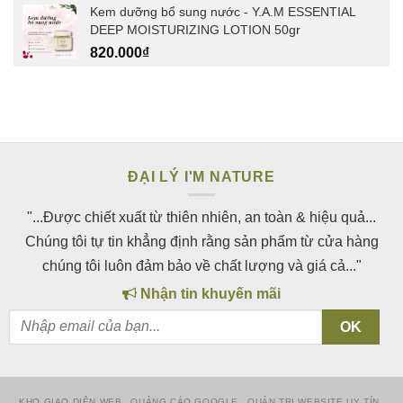
Kem dưỡng bổ sung nước - Y.A.M ESSENTIAL
DEEP MOISTURIZING LOTION 50gr
820.000
₫
ĐẠI LÝ I'M NATURE
"...Được chiết xuất từ thiên nhiên, an toàn & hiệu quả...
Chúng tôi tự tin khẳng định rằng sản phẩm từ cửa hàng
chúng tôi luôn đảm bảo về chất lượng và giá cả..."
Nhận tin khuyến mãi
KHO GIAO DIỆN WEB
QUẢNG CÁO GOOGLE
QUẢN TRỊ WEBSITE UY TÍN