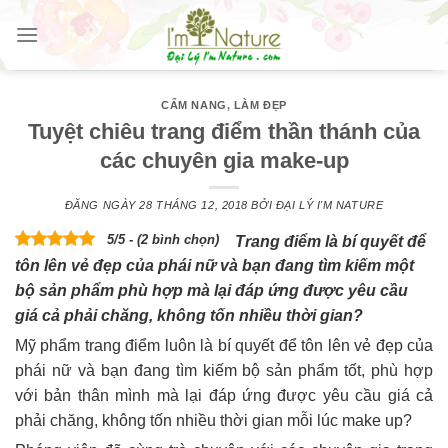
Skip
to
content
CẨM NANG
,
LÀM ĐẸP
Tuyệt chiêu trang điểm thần thánh của
các chuyên gia make-up
ĐĂNG NGÀY
28 THÁNG 12, 2018
BỞI
ĐẠI LÝ I'M NATURE
5/5 - (2 bình chọn)
Trang điểm là bí quyết để
tôn lên vẻ đẹp của phái nữ và bạn đang tìm kiếm một
bộ sản phẩm phù hợp mà lại đáp ứng được yêu cầu
giá cả phải chăng, không tốn nhiều thời gian?
Mỹ phẩm trang điểm luôn là bí quyết để tôn lên vẻ đẹp của
phái nữ và bạn đang tìm kiếm bộ sản phẩm tốt, phù hợp
với bản thân mình mà lại đáp ứng được yêu cầu giá cả
phải chăng, không tốn nhiều thời gian mỗi lúc make up?