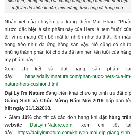
siêu mịn, thông thoáng và chống nắng mang đến cho phái đẹp
một làn da khỏe khoắn, mịn màng, tươi sáng và trong veo.
Nhận xét của chuyên gia trang điểm Mai Phan: “Phấn
nước, đặc biệt là sản phẩm này của Hers là item “ruột” của
tôi vì nó mang đến bề mặt tự nhiên như da thật, lên màu
trong trẻo như da ửng hồng sẵn vậy. Nó cũng có chứa
những thành phần tốt cho da đã làm nên tên tuổi của hãng
mỹ phẩm này”.
Xem chi tiết và đặt hàng sản phẩm tại
đây:
https://dailyimnature.com/phan-nuoc-hers-cua-im-
nature-hers-cushion.html
Đại Lý I’m Nature
đang triển khai chương trình ưu đãi dịp
Giáng Sinh và Chúc Mừng Năm Mới 2019
hấp dẫn tới
hết ngày 31/12/2018.
• Giảm
10%
cho tất cả các đơn hàng khi
đặt hàng trên
website
DaiLyImNature.com
, xem chi tiết tại
đây:
https://dailyimnature.com/khuyen-mai-dip-giang-sinh-