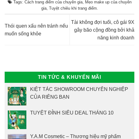
Tags:
Cách trang điểm của chuyên gia
,
Mẹo make up của chuyên
gia
,
Tuyệt chiêu khi trang điểm
.
Tài không đợi tuổi, cô gái 9X
Thói quen xấu nên tránh nếu
gây bão cộng đồng bởi khả
muốn sống khỏe
năng kinh doanh
TIN TỨC & KHUYẾN MÃI
KIỆT TÁC SHOWROOM CHUYÊN NGHIỆP
CỦA RIÊNG BẠN
TUYỆT ĐỈNH SIÊU DEAL THÁNG 10
Y.A.M Cosmetic – Thương hiệu mỹ phẩm