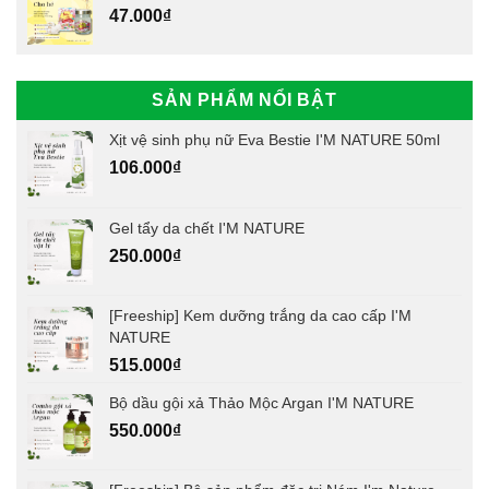
47.000
₫
SẢN PHẨM NỔI BẬT
Xịt vệ sinh phụ nữ Eva Bestie I'M NATURE 50ml
106.000
₫
Gel tẩy da chết I'M NATURE
250.000
₫
[Freeship] Kem dưỡng trắng da cao cấp I'M
NATURE
515.000
₫
Bộ dầu gội xả Thảo Mộc Argan I'M NATURE
550.000
₫