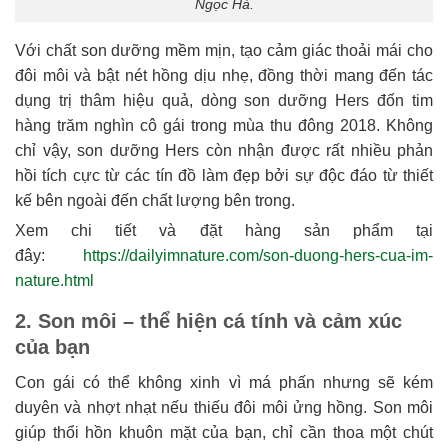
Ngọc Hà.
Với chất son dưỡng mềm mịn, tạo cảm giác thoải mái cho
đôi môi và bật nét hồng dịu nhẹ, đồng thời mang đến tác
dụng trị thâm hiệu quả, dòng son dưỡng Hers đốn tim
hàng trăm nghìn cô gái trong mùa thu đông 2018. Không
chỉ vậy, son dưỡng Hers còn nhận được rất nhiều phản
hồi tích cực từ các tín đồ làm đẹp bởi sự độc đáo từ thiết
kế bên ngoài đến chất lượng bên trong.
Xem chi tiết và đặt hàng sản phẩm tại
đây:
https://dailyimnature.com/son-duong-hers-cua-im-
nature.html
2. Son môi – thể hiện cá tính và cảm xúc
của bạn
Con gái có thể không xinh vì má phấn nhưng sẽ kém
duyên và nhợt nhạt nếu thiếu đôi môi ửng hồng. Son môi
giúp thổi hồn khuôn mặt của bạn, chỉ cần thoa một chút