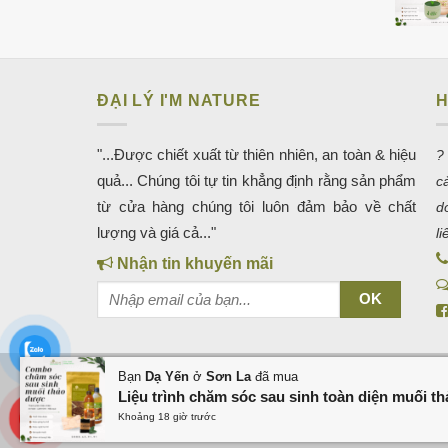
ĐẠI LÝ I'M NATURE
H
"...Được chiết xuất từ thiên nhiên, an toàn & hiệu
?
quả... Chúng tôi tự tin khẳng định rằng sản phẩm
c
từ cửa hàng chúng tôi luôn đảm bảo về chất
d
lượng và giá cả..."
l
Nhận tin khuyến mãi
Bạn
Dạ Yến
ở
Sơn La
đã mua
KHO GIAO DIỆN WEB
QUẢNG CÁO GOOGLE
QUẢN TRỊ
Liệu trình chăm sóc sau sinh toàn diện muối t
QUẢN TRỊ FANPAGE QUẢNG BÌNH
THIẾT KẾ W
Khoảng 18 giờ trước