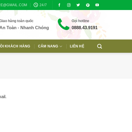
RE@GMAIL.COM
24/7
Giao hàng toàn quốc
Gọi hotline
An Toàn - Nhanh Chóng
0888.43.9191
ỒI KHÁCH HÀNG
CẨM NANG
LIÊN HỆ
ail.