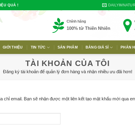
DAILYIMNATU
IỆU QUẢ !
Chính hãng
100% từ Thiên Nhiên
GIỚI THIỆU
TIN TỨC
SẢN PHẨM
BẢNG GIÁ SỈ
PHẢN H
E
TÀI KHOẢN CỦA TÔI
Đăng ký tài khoản để quản lý đơn hàng và nhận nhiều ưu đãi hơn!
a chỉ email. Bạn sẽ nhận được một liên kết tạo mật khẩu mới qua em