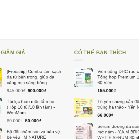
GIẢM GIÁ
CÓ THỂ BẠN THÍCH
[Freeship] Combo làm sạch
Viên uống DHC rau 
da từ bên trong, giúp da
Tổng hợp Premium 
căng mịn sáng bóng
60 Viên
Giá
Giá
945.000
₫
900.000
₫
155.000
₫
gốc
hiện
Túi lọc thảo mộc tắm bé
là:
tại
Tổ yến chưng sẵn đ
(Hộp 10 túi/10 lần tắm) -
945.000₫.
là:
trùng hạ thảo - Yến 
WonMom
900.000₫.
66.000
₫
Giá
Giá
60.000
₫
50.000
₫
gốc
hiện
Serum dưỡng da sá
Bộ đôi chăm sóc và bảo vệ
là:
tại
mờ nám - Y.A.M BR
bé yêu I'M NATURE
60.000₫.
là:
WHITE SERUM 30ml