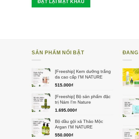
ĐẶT LẠI MẬT KHẨU
SẢN PHẨM NỔI BẬT
ĐANG 
[Freeship] Kem dưỡng trắng
da cao cấp I'M NATURE
515.000
₫
[Freeship] Bộ sản phẩm đặc
trị Nám I'm Nature
1.695.000
₫
Bộ dầu gội xả Thảo Mộc
Argan I'M NATURE
550.000
₫