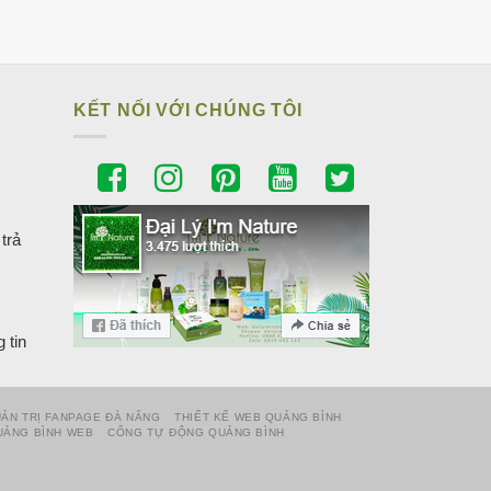
KẾT NỐI VỚI CHÚNG TÔI
trả
 tin
ẢN TRỊ FANPAGE ĐÀ NẴNG
THIẾT KẾ WEB QUẢNG BÌNH
UẢNG BÌNH WEB
CỔNG TỰ ĐỘNG QUẢNG BÌNH