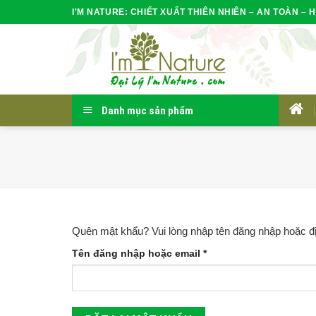
Skip
I'M NATURE: CHIẾT XUẤT THIÊN NHIÊN – AN TOÀN – H
to
content
Danh mục sản phẩm
HOM
Quên mật khẩu? Vui lòng nhập tên đăng nhập hoặc đị
Bắt
Tên đăng nhập hoặc email
*
buộc