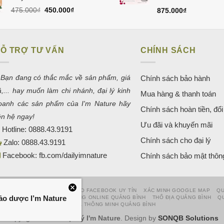
50.000₫.
Giá
Giá
475.000
₫
450.000
₫
875.000
₫
gốc
hiện
là:
tại
475.000₫.
là:
450.000₫.
Ỗ TRỢ TƯ VẤN
CHÍNH SÁCH
 Bạn đang có thắc mắc về sản phẩm, giá
Chính sách bảo hành
ả,... hay muốn làm chi nhánh, đại lý kinh
Mua hàng & thanh toán
oanh các sản phẩm của I'm Nature hãy
Chính sách hoàn tiền, đổi 
iên hệ ngay!
Ưu đãi và khuyến mãi
Hotline:
0888.43.9191
Chính sách cho đại lý
Zalo:
0888.43.9191
Facebook:
fb.com/dailyimnature
Chính sách bảo mật thông
 WEBSITE UY TÍN
QUẢNG CÁO FACEBOOK UY TÍN
XÁC MINH GOOGLE MAP
QU
hảo dược I’m Nature
EB TẠI ĐỒNG HỚI
MARKETING ONLINE QUẢNG BÌNH
THỔ ĐỊA QUẢNG BÌNH
Q
NHÀ THÔNG MINH QUẢNG BÌNH
Copyright 2026 ©
Đại Lý I'm Nature
. Design by
SONQB Solutions