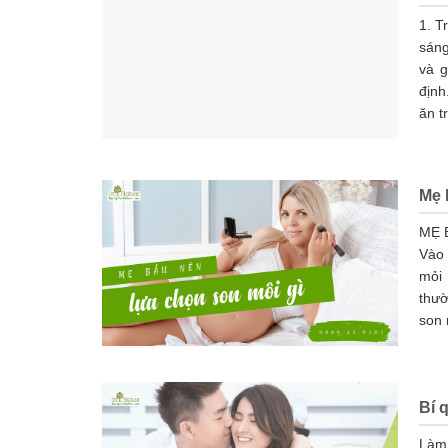
1. T
sáng
và g
định
ăn t
Mẹ 
MẸ 
Vào 
mỏi
thườ
son 
Bí 
Làm 