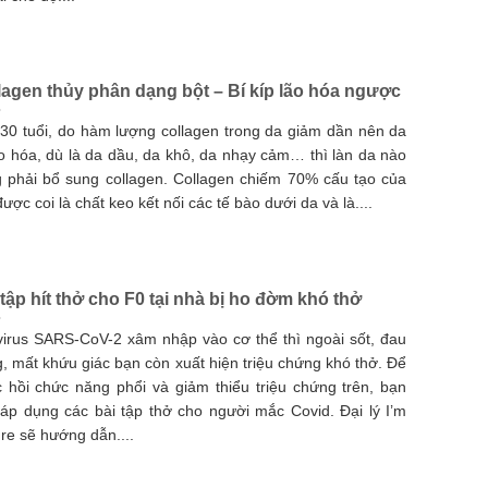
lagen thủy phân dạng bột – Bí kíp lão hóa ngược
30 tuổi, do hàm lượng collagen trong da giảm dần nên da
ão hóa, dù là da dầu, da khô, da nhạy cảm… thì làn da nào
 phải bổ sung collagen. Collagen chiếm 70% cấu tạo của
được coi là chất keo kết nối các tế bào dưới da và là....
 tập hít thở cho F0 tại nhà bị ho đờm khó thở
virus SARS-CoV-2 xâm nhập vào cơ thể thì ngoài sốt, đau
, mất khứu giác bạn còn xuất hiện triệu chứng khó thở. Để
 hồi chức năng phổi và giảm thiểu triệu chứng trên, bạn
áp dụng các bài tập thở cho người mắc Covid. Đại lý I’m
re sẽ hướng dẫn....