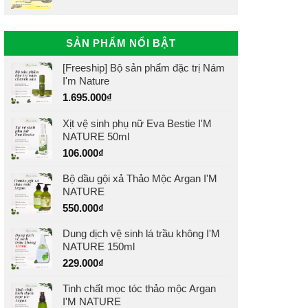
SẢN PHẨM NỔI BẬT
[Freeship] Bộ sản phẩm đặc trị Nám
I'm Nature
1.695.000
₫
Xịt vệ sinh phụ nữ Eva Bestie I'M
NATURE 50ml
106.000
₫
Bộ dầu gội xả Thảo Mộc Argan I'M
NATURE
550.000
₫
Dung dịch vệ sinh lá trầu không I'M
NATURE 150ml
229.000
₫
Tinh chất mọc tóc thảo mộc Argan
I'M NATURE