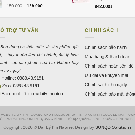
150.000₫.
Giá
Giá
150.000
₫
129.000
₫
842.000
₫
gốc
hiện
là:
tại
150.000₫.
là:
129.000₫.
Ỗ TRỢ TƯ VẤN
CHÍNH SÁCH
 Bạn đang có thắc mắc về sản phẩm, giá
Chính sách bảo hành
ả,... hay muốn làm chi nhánh, đại lý kinh
Mua hàng & thanh toán
oanh các sản phẩm của I'm Nature hãy
Chính sách hoàn tiền, đổi 
iên hệ ngay!
Ưu đãi và khuyến mãi
Hotline:
0888.43.9191
Chính sách cho đại lý
Zalo:
0888.43.9191
Facebook:
fb.com/dailyimnature
Chính sách bảo mật thông
 WEBSITE UY TÍN
QUẢNG CÁO FACEBOOK UY TÍN
XÁC MINH GOOGLE MAP
QUẢ
HỚI
MARKETING ONLINE QUẢNG BÌNH
THỔ ĐỊA QUẢNG BÌNH
QUẢNG BÌNH WEB
Copyright 2026 ©
Đại Lý I'm Nature
. Design by
SONQB Solutions