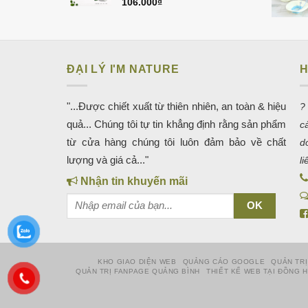
106.000
₫
ĐẠI LÝ I'M NATURE
H
"...Được chiết xuất từ thiên nhiên, an toàn & hiệu
?
quả... Chúng tôi tự tin khẳng định rằng sản phẩm
c
từ cửa hàng chúng tôi luôn đảm bảo về chất
d
lượng và giá cả..."
l
Nhận tin khuyến mãi
KHO GIAO DIỆN WEB
QUẢNG CÁO GOOGLE
QUẢN TRỊ
QUẢN TRỊ FANPAGE QUẢNG BÌNH
THIẾT KẾ WEB TẠI ĐỒNG 