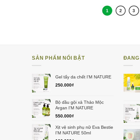
1
2
3
SẢN PHẨM NỔI BẬT
ĐANG 
Gel tẩy da chết I'M NATURE
250.000
₫
Bộ dầu gội xả Thảo Mộc
Argan I'M NATURE
550.000
₫
Xịt vệ sinh phụ nữ Eva Bestie
I'M NATURE 50ml