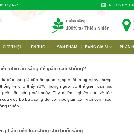
DAILYIMNATU
IỆU QUẢ !
Chính hãng
100% từ Thiên Nhiên
GIỚI THIỆU
TIN TỨC
SẢN PHẨM
BẢNG GIÁ SỈ
PHẢN H
E
nên nhịn ăn sáng để giảm cân không?
dù bữa sáng là bữa ăn quan trọng nhất trong ngày nhưng
thống kê cho thấy 78% những người có thể giảm cân mà
g cần ăn sáng mỗi ngày. Tuy nhiên, nghiên cứu về tác
 của việc bỏ bữa sáng đối với việc giảm cân vẫn còn thiếu
ồng thuận......
c phẩm nên lựa chọn cho buổi sáng