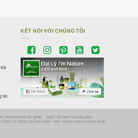
KẾT NỐI VỚI CHÚNG TÔI
trả
 tin
N TRỊ FANPAGE ĐÀ NẴNG
THIẾT KẾ WEB QUẢNG BÌNH
CỔNG TỰ ĐỘNG QUẢNG BÌNH
NHÀ THÔNG MINH QUẢNG BÌNH