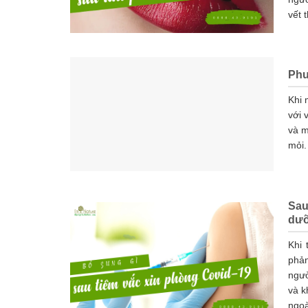
vết 
Phư
Khi 
với 
và m
mỏi.
Sau
dưỡ
Khi 
phả
ngườ
và k
ngoà