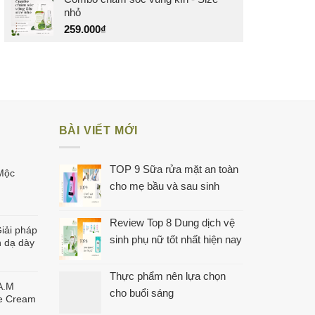
nhỏ
259.000
₫
BÀI VIẾT MỚI
TOP 9 Sữa rửa mặt an toàn
Mộc
cho mẹ bầu và sau sinh
Review Top 8 Dung dịch vệ
iải pháp
sinh phụ nữ tốt nhất hiện nay
 dạ dày
Thực phẩm nên lựa chọn
A.M
cho buổi sáng
ye Cream