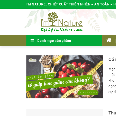
Skip
I'M NATURE: CHIẾT XUẤT THIÊN NHIÊN – AN TOÀN – H
to
content
Danh mục sản phẩm
HOM
Có 
Mặc 
một 
khôn
động
sự đ
Thự