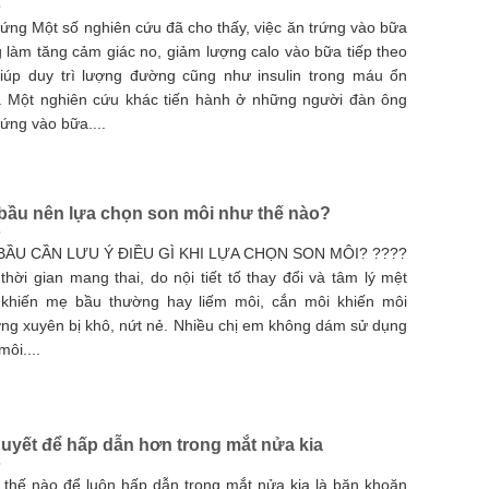
rứng Một số nghiên cứu đã cho thấy, việc ăn trứng vào bữa
 làm tăng cảm giác no, giảm lượng calo vào bữa tiếp theo
iúp duy trì lượng đường cũng như insulin trong máu ổn
. Một nghiên cứu khác tiến hành ở những người đàn ông
rứng vào bữa....
bầu nên lựa chọn son môi như thế nào?
BẦU CẦN LƯU Ý ĐIỀU GÌ KHI LỰA CHỌN SON MÔI? ????
thời gian mang thai, do nội tiết tố thay đổi và tâm lý mệt
 khiến mẹ bầu thường hay liếm môi, cắn môi khiến môi
ng xuyên bị khô, nứt nẻ. Nhiều chị em không dám sử dụng
môi....
quyết để hấp dẫn hơn trong mắt nửa kia
thế nào để luôn hấp dẫn trong mắt nửa kia là băn khoăn