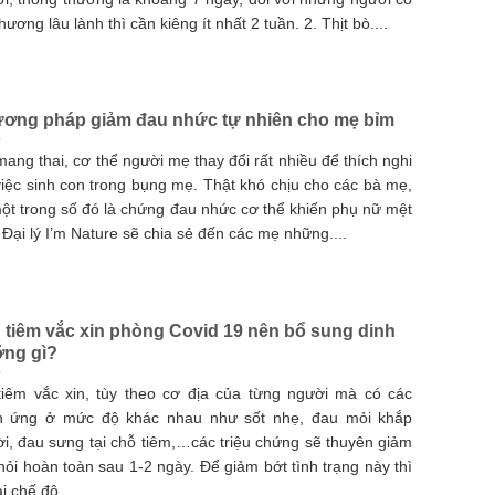
thương lâu lành thì cần kiêng ít nhất 2 tuần. 2. Thịt bò....
ơng pháp giảm đau nhức tự nhiên cho mẹ bỉm
mang thai, cơ thể người mẹ thay đổi rất nhiều để thích nghi
việc sinh con trong bụng mẹ. Thật khó chịu cho các bà mẹ,
ột trong số đó là chứng đau nhức cơ thể khiến phụ nữ mệt
 Đại lý I’m Nature sẽ chia sẻ đến các mẹ những....
 tiêm vắc xin phòng Covid 19 nên bổ sung dinh
ng gì?
tiêm vắc xin, tùy theo cơ địa của từng người mà có các
n ứng ở mức độ khác nhau như sốt nhẹ, đau mỏi khắp
i, đau sưng tại chỗ tiêm,…các triệu chứng sẽ thuyên giảm
hỏi hoàn toàn sau 1-2 ngày. Để giảm bớt tình trạng này thì
i chế độ....