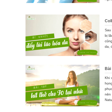
Col
Sau 
bị l
cũng
da, 
Bài
Khi 
họng
phục
nên 
Natu