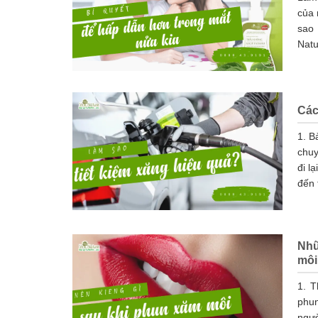
của 
sao 
Natu
Các
1. B
chuy
đi l
đến 
Nhữ
môi
1. T
phun
ngườ