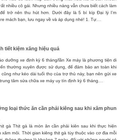
rất nhiều cô gái. Nhưng nhiều nàng vẫn chưa biết cách làm
để trở nên thu hút hơn. Dưới đây là 5 bí kíp Đại lý I’m
re mách bạn, lưu ngay về và áp dụng nhé! 1. Tự....
h tiết kiệm xăng hiệu quả
ảo dưỡng xe định kỳ 6 tháng/lần Xe máy là phương tiện di
ển thường xuyên được sử dụng, để đảm bảo an toàn khi
ại cũng như kéo dài tuổi thọ của trợ thủ này, bạn nên gửi xe
trung tâm sửa chữa xe máy uy tín định kỳ 6 tháng....
ng loại thức ăn cần phải kiêng sau khi xăm phun
hịt gà Thịt gà là món ăn cần phải kiên sau khi thực hiện
 xăm môi. Thời gian kiêng thịt gà tùy thuộc vào cơ địa mỗi
i, thông thường là khoảng 7 ngày, đối với những người có