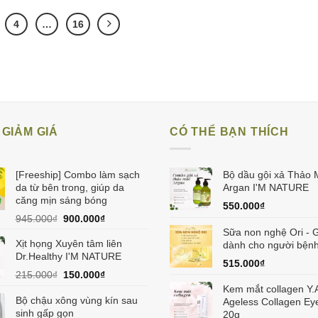
4
…
16
GIẢM GIÁ
CÓ THỂ BẠN THÍCH
[Freeship] Combo làm sạch
Bộ dầu gội xả Thảo 
da từ bên trong, giúp da
Argan I'M NATURE
căng mịn sáng bóng
550.000
₫
Giá
Giá
945.000
₫
900.000
₫
gốc
hiện
Sữa non nghệ Ori - G
Xịt họng Xuyên tâm liên
là:
tại
dành cho người bệnh
Dr.Healthy I'M NATURE
945.000₫.
là:
515.000
₫
900.000₫.
Giá
Giá
215.000
₫
150.000
₫
gốc
hiện
Kem mắt collagen Y.
là:
tại
Bộ chậu xông vùng kín sau
Ageless Collagen E
215.000₫.
là:
sinh gấp gọn
20g