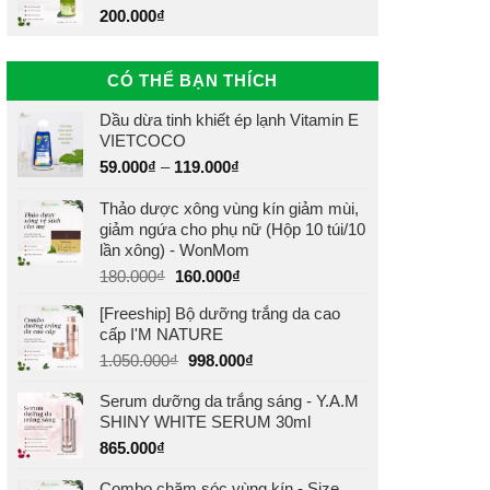
200.000
₫
CÓ THỂ BẠN THÍCH
Dầu dừa tinh khiết ép lạnh Vitamin E
VIETCOCO
59.000
₫
–
119.000
₫
Thảo dược xông vùng kín giảm mùi,
giảm ngứa cho phụ nữ (Hộp 10 túi/10
lần xông) - WonMom
Giá
Giá
180.000
₫
160.000
₫
gốc
hiện
[Freeship] Bộ dưỡng trắng da cao
là:
tại
cấp I'M NATURE
180.000₫.
là:
Giá
Giá
1.050.000
₫
998.000
₫
160.000₫.
gốc
hiện
Serum dưỡng da trắng sáng - Y.A.M
là:
tại
SHINY WHITE SERUM 30ml
1.050.000₫.
là:
998.000₫.
865.000
₫
Combo chăm sóc vùng kín - Size