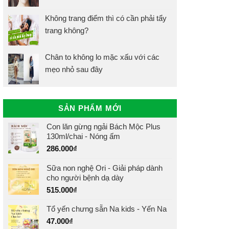
Không trang điểm thì có cần phải tẩy
trang không?
Chân to không lo mặc xấu với các
mẹo nhỏ sau đây
SẢN PHẨM MỚI
Con lăn gừng ngải Bách Mộc Plus
130ml/chai - Nóng ấm
286.000
₫
Sữa non nghệ Ori - Giải pháp dành
cho người bệnh dạ dày
515.000
₫
Tổ yến chưng sẵn Na kids - Yến Na
47.000
₫