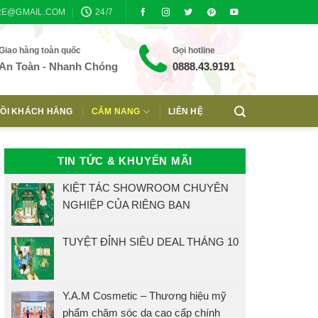
RE@GMAIL.COM
24/7
Giao hàng toàn quốc
Gọi hotline
An Toàn - Nhanh Chóng
0888.43.9191
ỒI KHÁCH HÀNG
CẨM NANG
LIÊN HỆ
TIN TỨC & KHUYẾN MÃI
KIỆT TÁC SHOWROOM CHUYÊN
NGHIỆP CỦA RIÊNG BẠN
TUYỆT ĐỈNH SIÊU DEAL THÁNG 10
Y.A.M Cosmetic – Thương hiệu mỹ
phẩm chăm sóc da cao cấp chính