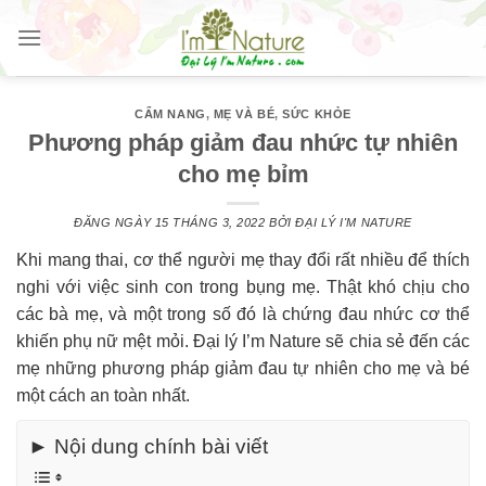
Skip
to
content
CẨM NANG
,
MẸ VÀ BÉ
,
SỨC KHỎE
Phương pháp giảm đau nhức tự nhiên
cho mẹ bỉm
ĐĂNG NGÀY
15 THÁNG 3, 2022
BỞI
ĐẠI LÝ I'M NATURE
Khi mang thai, cơ thể người mẹ thay đổi rất nhiều để thích
nghi với việc sinh con trong bụng mẹ. Thật khó chịu cho
các bà mẹ, và một trong số đó là chứng đau nhức cơ thể
khiến phụ nữ mệt mỏi. Đại lý I’m Nature sẽ chia sẻ đến các
mẹ những phương pháp giảm đau tự nhiên cho mẹ và bé
một cách an toàn nhất.
► Nội dung chính bài viết