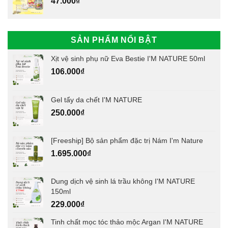
47.000
₫
SẢN PHẨM NỔI BẬT
Xịt vệ sinh phụ nữ Eva Bestie I'M NATURE 50ml
106.000
₫
Gel tẩy da chết I'M NATURE
250.000
₫
[Freeship] Bộ sản phẩm đặc trị Nám I'm Nature
1.695.000
₫
Dung dịch vệ sinh lá trầu không I'M NATURE
150ml
229.000
₫
Tinh chất mọc tóc thảo mộc Argan I'M NATURE