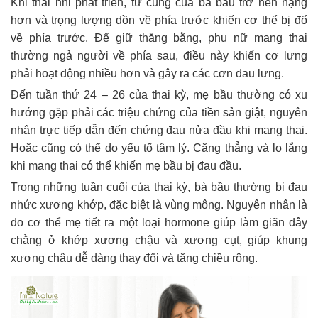
Khi thai nhi phát triển, tử cung của bà bầu trở nên nặng
hơn và trọng lượng dồn về phía trước khiến cơ thể bị đổ
về phía trước. Để giữ thăng bằng, phụ nữ mang thai
thường ngả người về phía sau, điều này khiến cơ lưng
phải hoạt động nhiều hơn và gây ra các cơn đau lưng.
Đến tuần thứ 24 – 26 của thai kỳ, mẹ bầu thường có xu
hướng gặp phải các triệu chứng của tiền sản giật, nguyên
nhân trực tiếp dẫn đến chứng đau nửa đầu khi mang thai.
Hoặc cũng có thể do yếu tố tâm lý. Căng thẳng và lo lắng
khi mang thai có thể khiến mẹ bầu bị đau đầu.
Trong những tuần cuối của thai kỳ, bà bầu thường bị đau
nhức xương khớp, đặc biệt là vùng mông. Nguyên nhân là
do cơ thể mẹ tiết ra một loại hormone giúp làm giãn dây
chằng ở khớp xương chậu và xương cụt, giúp khung
xương chậu dễ ​​dàng thay đổi và tăng chiều rộng.