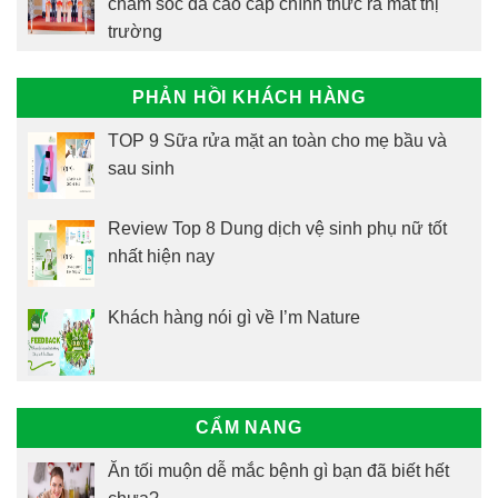
chăm sóc da cao cấp chính thức ra mắt thị
trường
PHẢN HỒI KHÁCH HÀNG
TOP 9 Sữa rửa mặt an toàn cho mẹ bầu và
sau sinh
Review Top 8 Dung dịch vệ sinh phụ nữ tốt
nhất hiện nay
Khách hàng nói gì về I’m Nature
CẨM NANG
Ăn tối muộn dễ mắc bệnh gì bạn đã biết hết