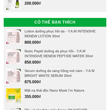
200.000
₫
CÓ THỂ BẠN THÍCH
Lotion dưỡng phục hồi da - Y.A.M INTENSIVE
RENEW LOTION 30ml
800.000
₫
Nước Peptit dưỡng da phục hồi - Y.A.M
INTENSIVE RENEW PEPTIDE WATER 30ml
850.000
₫
Serum dưỡng da sáng hồng mờ nám - Y.A.M
BRIGHT WHITE SERUM 30ml
875.000
₫
Mặt nạ thải độc Nano Mask I'm Nature
355.000
₫
Dầu xả tóc thảo mộc Argan I'M NATURE