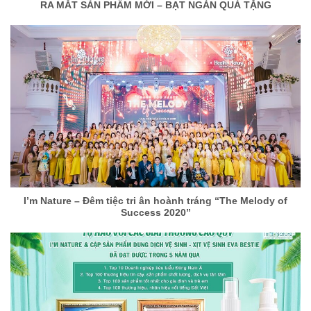
RA MẮT SẢN PHẨM MỚI – BẠT NGÀN QUÀ TẶNG
I’m Nature – Đêm tiệc tri ân hoành tráng “The Melody of
Success 2020”