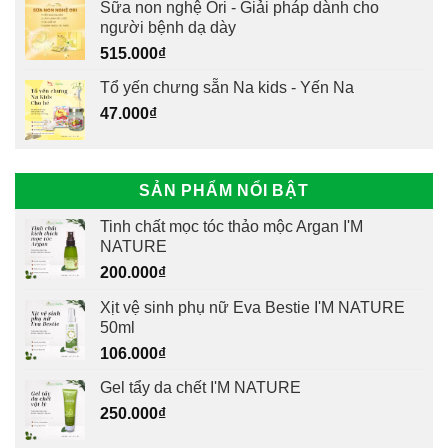
Sữa non nghệ Ori - Giải pháp dành cho
người bệnh dạ dày
515.000
₫
Tổ yến chưng sẵn Na kids - Yến Na
47.000
₫
SẢN PHẨM NỔI BẬT
Tinh chất mọc tóc thảo mộc Argan I'M
NATURE
200.000
₫
Xịt vệ sinh phụ nữ Eva Bestie I'M NATURE
50ml
106.000
₫
Gel tẩy da chết I'M NATURE
250.000
₫