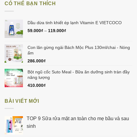
CÓ THỂ BẠN THÍCH
275.000₫.
là:
255.000₫.
Dầu dừa tinh khiết ép lạnh Vitamin E VIETCOCO
59.000
₫
–
119.000
₫
Con lăn gừng ngải Bách Mộc Plus 130ml/chai - Nóng
ấm
286.000
₫
Bột ngũ cốc Suto Meal - Bữa ăn dưỡng sinh tràn đầy
năng lượng
410.000
₫
BÀI VIẾT MỚI
TOP 9 Sữa rửa mặt an toàn cho mẹ bầu và sau
sinh