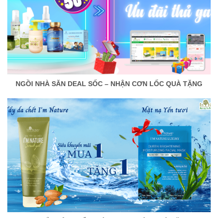
NGỒI NHÀ SĂN DEAL SỐC – NHẬN CƠN LỐC QUÀ TẶNG