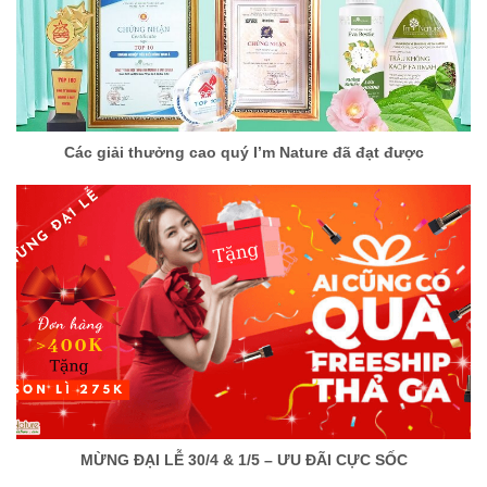
Các giải thưởng cao quý I’m Nature đã đạt được
MỪNG ĐẠI LỄ 30/4 & 1/5 – ƯU ĐÃI CỰC SỐC