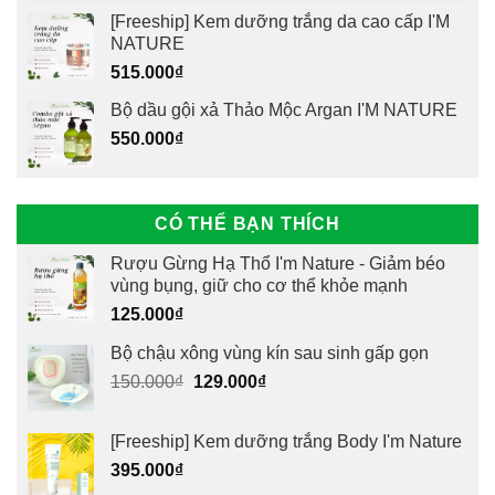
[Freeship] Kem dưỡng trắng da cao cấp I'M
NATURE
515.000
₫
Bộ dầu gội xả Thảo Mộc Argan I'M NATURE
550.000
₫
CÓ THỂ BẠN THÍCH
Rượu Gừng Hạ Thổ I'm Nature - Giảm béo
vùng bụng, giữ cho cơ thể khỏe mạnh
125.000
₫
Bộ chậu xông vùng kín sau sinh gấp gọn
Giá
Giá
150.000
₫
129.000
₫
gốc
hiện
là:
tại
[Freeship] Kem dưỡng trắng Body I'm Nature
150.000₫.
là:
395.000
₫
129.000₫.