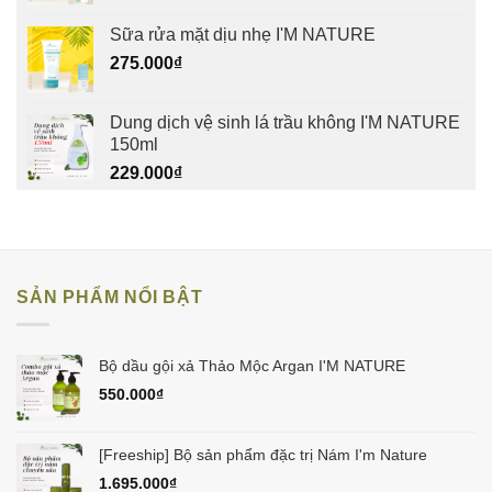
Sữa rửa mặt dịu nhẹ I'M NATURE
275.000
₫
Dung dịch vệ sinh lá trầu không I'M NATURE
150ml
229.000
₫
SẢN PHẨM NỔI BẬT
Bộ dầu gội xả Thảo Mộc Argan I'M NATURE
550.000
₫
[Freeship] Bộ sản phẩm đặc trị Nám I'm Nature
1.695.000
₫