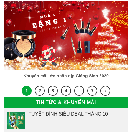
Khuyến mãi lớn nhân dịp Giáng Sinh 2020
1
2
3
4
…
7
TIN TỨC & KHUYẾN MÃI
TUYỆT ĐỈNH SIÊU DEAL THÁNG 10