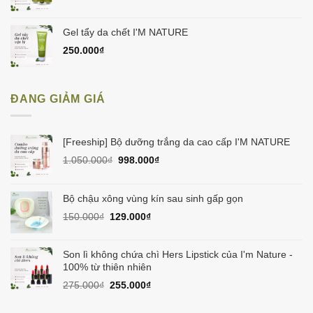
Gel tẩy da chết I'M NATURE
250.000
₫
ĐANG GIẢM GIÁ
[Freeship] Bộ dưỡng trắng da cao cấp I'M NATURE
Giá
Giá
1.050.000
₫
998.000
₫
gốc
hiện
là:
tại
1.050.000₫.
là:
Bộ chậu xông vùng kín sau sinh gấp gọn
998.000₫.
Giá
Giá
150.000
₫
129.000
₫
gốc
hiện
là:
tại
150.000₫.
là:
Son lì không chứa chì Hers Lipstick của I'm Nature -
129.000₫.
100% từ thiên nhiên
Giá
Giá
275.000
₫
255.000
₫
gốc
hiện
là:
tại