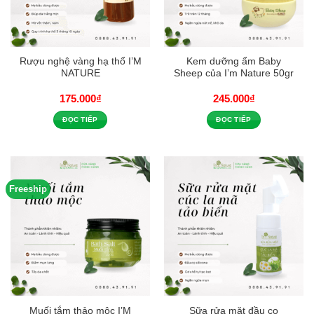
Rượu nghệ vàng hạ thổ I’M
Kem dưỡng ẩm Baby
NATURE
Sheep của I’m Nature 50gr
175.000
₫
245.000
₫
ĐỌC TIẾP
ĐỌC TIẾP
Freeship
Muối tắm thảo mộc I’M
Sữa rửa mặt đầu cọ