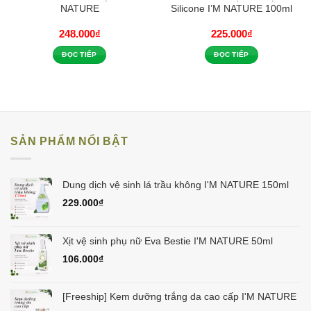
NATURE
Silicone I’M NATURE 100ml
248.000
₫
225.000
₫
ĐỌC TIẾP
ĐỌC TIẾP
SẢN PHẨM NỔI BẬT
Dung dịch vệ sinh lá trầu không I'M NATURE 150ml
229.000
₫
Xịt vệ sinh phụ nữ Eva Bestie I'M NATURE 50ml
106.000
₫
[Freeship] Kem dưỡng trắng da cao cấp I'M NATURE