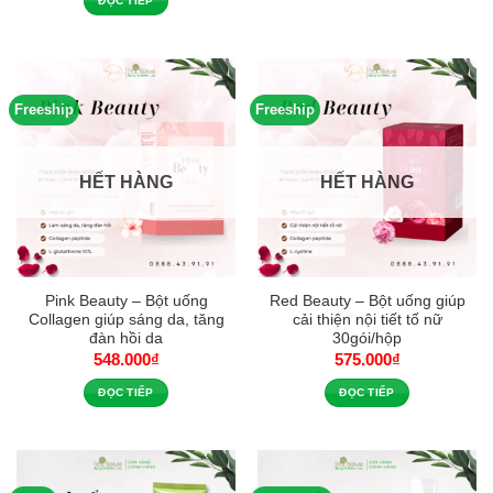
ĐỌC TIẾP
Freeship
Freeship
HẾT HÀNG
HẾT HÀNG
Pink Beauty – Bột uống
Red Beauty – Bột uống giúp
Collagen giúp sáng da, tăng
cải thiện nội tiết tố nữ
đàn hồi da
30gói/hộp
548.000
₫
575.000
₫
ĐỌC TIẾP
ĐỌC TIẾP