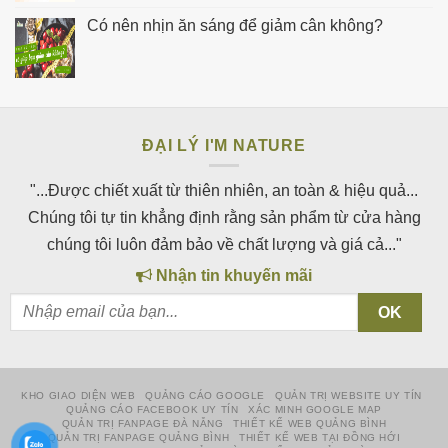
Có nên nhịn ăn sáng để giảm cân không?
ĐẠI LÝ I'M NATURE
"...Được chiết xuất từ thiên nhiên, an toàn & hiệu quả...
Chúng tôi tự tin khẳng định rằng sản phẩm từ cửa hàng
chúng tôi luôn đảm bảo về chất lượng và giá cả..."
Nhận tin khuyến mãi
KHO GIAO DIỆN WEB
QUẢNG CÁO GOOGLE
QUẢN TRỊ WEBSITE UY TÍN
QUẢNG CÁO FACEBOOK UY TÍN
XÁC MINH GOOGLE MAP
QUẢN TRỊ FANPAGE ĐÀ NẴNG
THIẾT KẾ WEB QUẢNG BÌNH
QUẢN TRỊ FANPAGE QUẢNG BÌNH
THIẾT KẾ WEB TẠI ĐỒNG HỚI