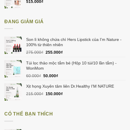
515.000
₫
ĐANG GIẢM GIÁ
Son lì không chứa chì Hers Lipstick của I'm Nature -
100% từ thiên nhiên
Giá
Giá
275.000
₫
255.000
₫
gốc
hiện
là:
tại
Túi lọc thảo mộc tắm bé (Hộp 10 túi/10 lần tắm) -
275.000₫.
là:
WonMom
255.000₫.
Giá
Giá
60.000
₫
50.000
₫
gốc
hiện
là:
tại
Xịt họng Xuyên tâm liên Dr.Healthy I'M NATURE
60.000₫.
là:
Giá
Giá
215.000
₫
150.000
₫
50.000₫.
gốc
hiện
là:
tại
215.000₫.
là:
CÓ THỂ BẠN THÍCH
150.000₫.