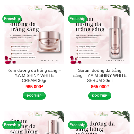
Freeship
Freeship
Kem dưỡng da trắng sáng –
Serum dưỡng da trắng
Y.A.M SHINY WHITE
sáng – Y.A.M SHINY WHITE
CREAM 30gr
SERUM 30ml
985.000
₫
865.000
₫
ĐỌC TIẾP
ĐỌC TIẾP
Freeship
Freeship