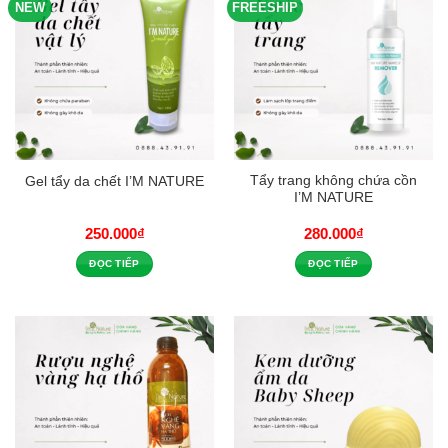
NEW
FREESHIP
Tẩy trang không chứa cồn
Gel tẩy da chết I’M NATURE
I’M NATURE
250.000
₫
280.000
₫
ĐỌC TIẾP
ĐỌC TIẾP