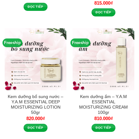
815.000
₫
ĐỌC TIẾP
ĐỌC TIẾP
Freeship
Freeship
Kem dưỡng bổ sung nước –
Kem dưỡng ẩm – Y.A.M
Y.A.M ESSENTIAL DEEP
ESSENTIAL
MOISTURIZING LOTION
MOISTURIZING CREAM
50gr
100gr
820.000
₫
810.000
₫
ĐỌC TIẾP
ĐỌC TIẾP