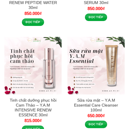
RENEW PEPTIDE WATER
SERUM 30ml
30ml
850.000
₫
850.000
₫
ĐỌC TIẾP
ĐỌC TIẾP
Tinh chất dưỡng phục hồi
Sữa rửa mặt – Y.A.M
Cam Thảo – Y.A.M
Essential Care Cleanser
INTENSIVE RENEW
100ml
ESSENCE 30ml
650.000
₫
815.000
₫
ĐỌC TIẾP