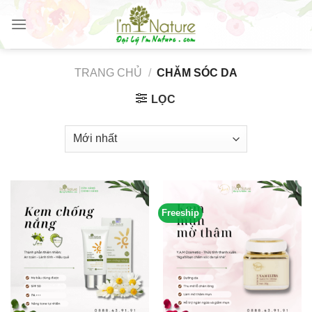
Skip
to
content
TRANG CHỦ
/
CHĂM SÓC DA
LỌC
Freeship