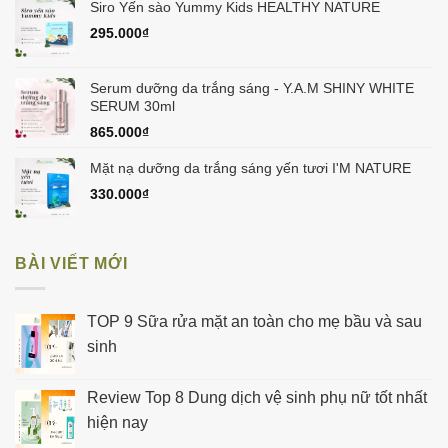
Siro Yến sào Yummy Kids HEALTHY NATURE
295.000
₫
Serum dưỡng da trắng sáng - Y.A.M SHINY WHITE
SERUM 30ml
865.000
₫
Mặt nạ dưỡng da trắng sáng yến tươi I'M NATURE
330.000
₫
BÀI VIẾT MỚI
TOP 9 Sữa rửa mặt an toàn cho mẹ bầu và sau
sinh
Review Top 8 Dung dịch vệ sinh phụ nữ tốt nhất
hiện nay