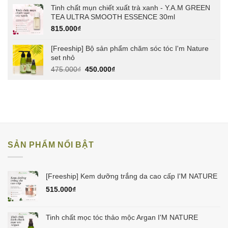
Tinh chất mụn chiết xuất trà xanh - Y.A.M GREEN
TEA ULTRA SMOOTH ESSENCE 30ml
815.000
₫
[Freeship] Bộ sản phẩm chăm sóc tóc I'm Nature
set nhỏ
Giá
Giá
475.000
₫
450.000
₫
gốc
hiện
là:
tại
475.000₫.
là:
450.000₫.
SẢN PHẨM NỔI BẬT
[Freeship] Kem dưỡng trắng da cao cấp I'M NATURE
515.000
₫
Tinh chất mọc tóc thảo mộc Argan I'M NATURE