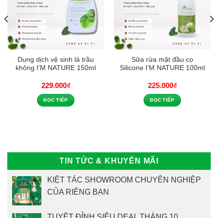
Dung dịch vệ sinh lá trầu
Sữa rửa mặt đầu cọ
không I’M NATURE 150ml
Silicone I’M NATURE 100ml
229.000
₫
225.000
₫
ĐỌC TIẾP
ĐỌC TIẾP
00₫.
TIN TỨC & KHUYẾN MÃI
KIỆT TÁC SHOWROOM CHUYÊN NGHIỆP
CỦA RIÊNG BẠN
TUYỆT ĐỈNH SIÊU DEAL THÁNG 10