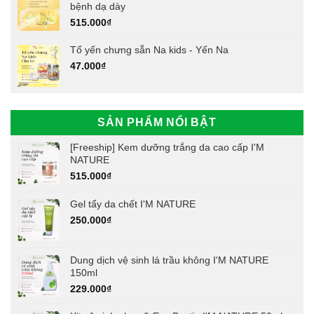
bệnh dạ dày
515.000
₫
Tổ yến chưng sẵn Na kids - Yến Na
47.000
₫
SẢN PHẨM NỔI BẬT
[Freeship] Kem dưỡng trắng da cao cấp I'M
NATURE
515.000
₫
Gel tẩy da chết I'M NATURE
250.000
₫
Dung dịch vệ sinh lá trầu không I'M NATURE
150ml
229.000
₫