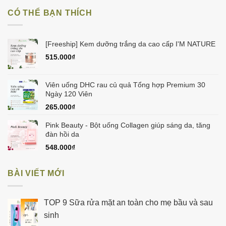
475.000₫.
là:
CÓ THỂ BẠN THÍCH
450.000₫.
[Freeship] Kem dưỡng trắng da cao cấp I'M NATURE
515.000
₫
Viên uống DHC rau củ quả Tổng hợp Premium 30
Ngày 120 Viên
265.000
₫
Pink Beauty - Bột uống Collagen giúp sáng da, tăng
đàn hồi da
548.000
₫
BÀI VIẾT MỚI
TOP 9 Sữa rửa mặt an toàn cho mẹ bầu và sau
sinh