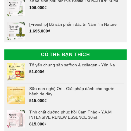
Xịt vệ sinh phụ nữ Eva Bestie I'M NATURE 50ml
106.000
₫
[Freeship] Bộ sản phẩm đặc trị Nám I'm Nature
1.695.000
₫
CÓ THỂ BẠN THÍCH
Tổ yến chưng sẵn saffron & collagen - Yến Na
51.000
₫
Sữa non nghệ Ori - Giải pháp dành cho người
bệnh dạ dày
515.000
₫
Tinh chất dưỡng phục hồi Cam Thảo - Y.A.M
INTENSIVE RENEW ESSENCE 30ml
815.000
₫