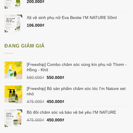
200.000
₫
Xịt vệ sinh phụ nữ Eva Bestie I'M NATURE 50ml
106.000
₫
ĐANG GIẢM GIÁ
[Freeship] Combo chăm sóc vùng kín phụ nữ Thơm -
Hồng - Khít
Giá
Giá
580.000
₫
550.000
₫
gốc
hiện
là:
tại
[Freeship] Bộ sản phẩm chăm sóc tóc I'm Nature set
580.000₫.
là:
nhỏ
550.000₫.
Giá
Giá
475.000
₫
450.000
₫
gốc
hiện
là:
tại
Bộ đôi chăm sóc và bảo vệ bé yêu I'M NATURE
475.000₫.
là:
Giá
Giá
475.000
₫
450.000
₫
450.000₫.
gốc
hiện
là:
tại