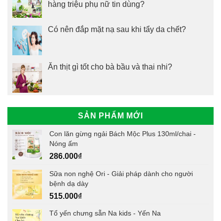
hàng triệu phụ nữ tin dùng?
Có nên đắp mặt nạ sau khi tẩy da chết?
Ăn thịt gì tốt cho bà bầu và thai nhi?
SẢN PHẨM MỚI
Con lăn gừng ngải Bách Mộc Plus 130ml/chai -
Nóng ấm
286.000
₫
Sữa non nghệ Ori - Giải pháp dành cho người
bệnh dạ dày
515.000
₫
Tổ yến chưng sẵn Na kids - Yến Na