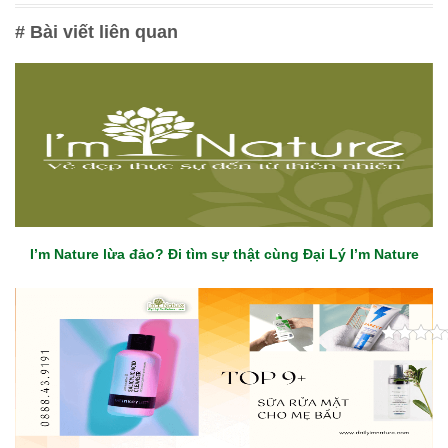
# Bài viết liên quan
I’m Nature lừa đảo? Đi tìm sự thật cùng Đại Lý I’m Nature