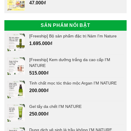
47.000
₫
SẢN PHẨM NỔI BẬT
[Freeship] Bộ sản phẩm đặc trị Nám I'm Nature
1.695.000
₫
[Freeship] Kem dưỡng trắng da cao cấp I'M
NATURE
515.000
₫
Tinh chất mọc tóc thảo mộc Argan I'M NATURE
200.000
₫
Gel tẩy da chết I'M NATURE
250.000
₫
Dung dịch vệ sinh lá trầu không I'M NATURE