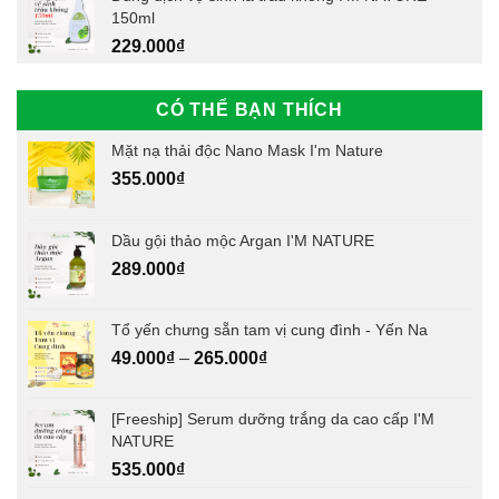
150ml
229.000
₫
CÓ THỂ BẠN THÍCH
Mặt nạ thải độc Nano Mask I'm Nature
355.000
₫
Dầu gội thảo mộc Argan I'M NATURE
289.000
₫
Tổ yến chưng sẵn tam vị cung đình - Yến Na
49.000
₫
–
265.000
₫
[Freeship] Serum dưỡng trắng da cao cấp I'M
NATURE
535.000
₫