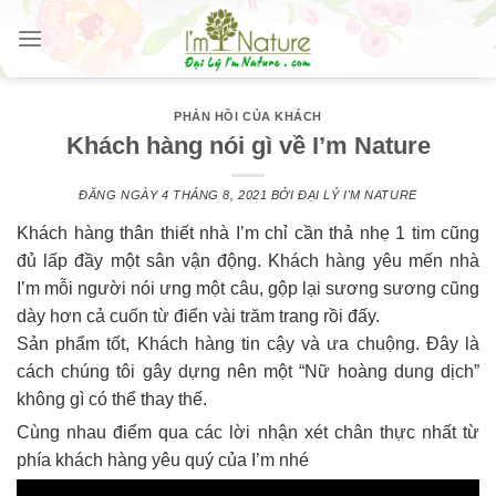
Skip
to
content
PHẢN HỒI CỦA KHÁCH
Khách hàng nói gì về I’m Nature
ĐĂNG NGÀY
4 THÁNG 8, 2021
BỞI
ĐẠI LÝ I'M NATURE
Khách hàng thân thiết nhà I’m chỉ cần thả nhẹ 1 tim cũng
đủ lấp đầy một sân vận động. Khách hàng yêu mến nhà
I’m mỗi người nói ưng một câu, gộp lại sương sương cũng
dày hơn cả cuốn từ điển vài trăm trang rồi đấy.
Sản phẩm tốt, Khách hàng tin cậy và ưa chuộng. Đây là
cách chúng tôi gây dựng nên một “Nữ hoàng dung dịch”
không gì có thể thay thế.
Cùng nhau điểm qua các lời nhận xét chân thực nhất từ
phía khách hàng yêu quý của I’m nhé