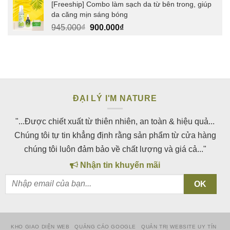
[Freeship] Combo làm sạch da từ bên trong, giúp
da căng mịn sáng bóng
Giá
Giá
945.000
₫
900.000
₫
gốc
hiện
là:
tại
945.000₫.
là:
900.000₫.
ĐẠI LÝ I'M NATURE
"...Được chiết xuất từ thiên nhiên, an toàn & hiệu quả...
Chúng tôi tự tin khẳng định rằng sản phẩm từ cửa hàng
chúng tôi luôn đảm bảo về chất lượng và giá cả..."
Nhận tin khuyến mãi
KHO GIAO DIỆN WEB
QUẢNG CÁO GOOGLE
QUẢN TRỊ WEBSITE UY TÍN