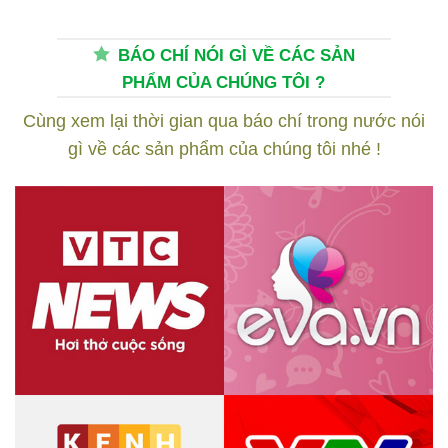
BÁO CHÍ NÓI GÌ VỀ CÁC SẢN
PHẨM CỦA CHÚNG TÔI ?
Cùng xem lại thời gian qua báo chí trong nước nói
gì về các sản phẩm của chúng tôi nhé !
Dung dịch vệ sinh phụ nữ I’m
Gợi ý món quà ý nghĩa dành
Nature có gì mà khiến chị em
tặng cho nàng nhân dịp Noel