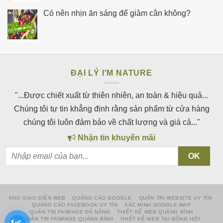
Có nên nhịn ăn sáng để giảm cân không?
ĐẠI LÝ I'M NATURE
"...Được chiết xuất từ thiên nhiên, an toàn & hiệu quả...
Chúng tôi tự tin khẳng định rằng sản phẩm từ cửa hàng
chúng tôi luôn đảm bảo về chất lượng và giá cả..."
Nhận tin khuyến mãi
KHO GIAO DIỆN WEB
QUẢNG CÁO GOOGLE
QUẢN TRỊ WEBSITE UY TÍN
QUẢNG CÁO FACEBOOK UY TÍN
XÁC MINH GOOGLE MAP
QUẢN TRỊ FANPAGE ĐÀ NẴNG
THIẾT KẾ WEB QUẢNG BÌNH
QUẢN TRỊ FANPAGE QUẢNG BÌNH
THIẾT KẾ WEB TẠI ĐỒNG HỚI