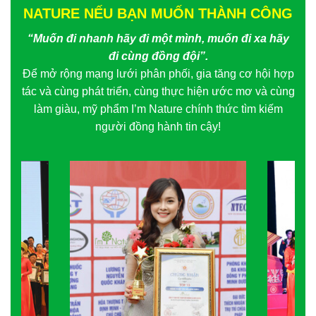
NATURE NẾU BẠN MUỐN THÀNH CÔNG
“Muốn đi nhanh hãy đi một mình, muốn đi xa hãy
đi cùng đồng đội”.
Để mở rộng mạng lưới phân phối, gia tăng cơ hội hợp
tác và cùng phát triển, cùng thực hiện ước mơ và cùng
làm giàu, mỹ phẩm I’m Nature chính thức tìm kiếm
người đồng hành tin cậy!