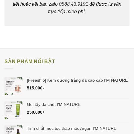
tiết hoặc kết bạn zalo
0888.43.9191
để được tư vấn
trực tiếp miễn phí.
SẢN PHẨM NỔI BẬT
[Freeship] Kem dưỡng trắng da cao cấp I'M NATURE
515.000
₫
Gel tẩy da chết I'M NATURE
250.000
₫
Tinh chất mọc tóc thảo mộc Argan I'M NATURE