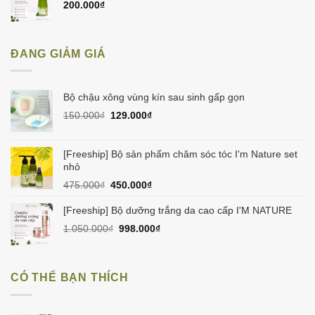
200.000
₫
ĐANG GIẢM GIÁ
Bộ chậu xông vùng kín sau sinh gấp gọn
Giá
Giá
150.000
₫
129.000
₫
gốc
hiện
là:
tại
150.000₫.
là:
[Freeship] Bộ sản phẩm chăm sóc tóc I'm Nature set
129.000₫.
nhỏ
Giá
Giá
475.000
₫
450.000
₫
gốc
hiện
là:
tại
[Freeship] Bộ dưỡng trắng da cao cấp I'M NATURE
475.000₫.
là:
Giá
Giá
1.050.000
₫
998.000
₫
450.000₫.
gốc
hiện
là:
tại
1.050.000₫.
là:
CÓ THỂ BẠN THÍCH
998.000₫.