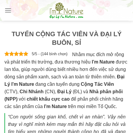
Skip
to
content
TUYỂN CỘNG TÁC VIÊN VÀ ĐẠI LÝ
BUÔN, SỈ
5/5 - (144 bình chọn)
Nhằm mục đích mở rộng
và phát triển thị trường, đưa thương hiệu
I’m Nature
được
lan tỏa, giúp người dùng biết nhiều hơn đến việc sử dụng
dòng sản phẩm xanh, sạch và an toàn từ thiên nhiên.
Đại
Lý I’m Nature
đang cần tuyển dụng
Cộng Tác Viên
(CTV),
Chi Nhánh
(CN),
Đại Lý
(ĐL) và
Nhà phân phối
(NPP)
với
chiết khấu cực cao
để phân phối chính hãng
các sản phẩm của
I’m Nature
trên mọi miền Tổ Quốc.
“Con người sống gian khổ, chết vì an nhàn”. Vậy nên
thay vì nghĩ mình kém may mắn thì hãy đặt câu hỏi và
tìm hiểu xem những người thành công họ đã và đang