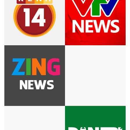
đổ xô săn lùng?
HH Ngọc Hân say sưa cổ vũ
Mách chị em dòng dung dịch
màn trình diễn cực sung của
vệ sinh phụ nữ được mệnh
Isaac trên sân khấu Hà thành
danh là “bảo bối giữ chồng”
Làm đẹp an toàn với son
CEO Hoàng Hạnh: Từ mẹ
không chì
bỉm sữa “tay không” trở thành
diễn giả truyền cảm hứng tới
hàng ngàn phụ nữ