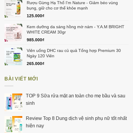
Rượu Gừng Hạ Thổ I'm Nature - Giảm béo vùng
bụng, giữ cho cơ thể khỏe mạnh
125.000
₫
Kem dưỡng da sáng hồng mờ nám - Y.A.M BRIGHT
WHITE CREAM 30gr
985.000
₫
Viên uống DHC rau củ quả Tổng hợp Premium 30
Ngày 120 Viên
265.000
₫
BÀI VIẾT MỚI
TOP 9 Sữa rửa mặt an toàn cho mẹ bầu và sau
sinh
Review Top 8 Dung dịch vệ sinh phụ nữ tốt nhất
hiện nay