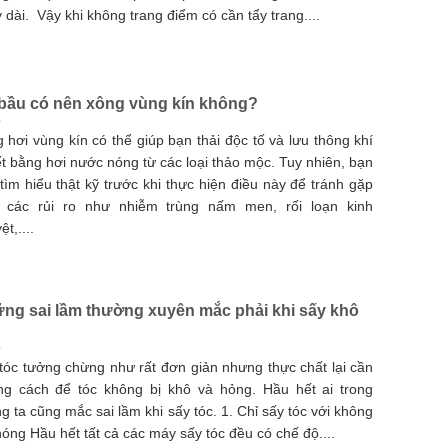
 dài. Vậy khi không trang điểm có cần tẩy trang....
bầu có nên xông vùng kín không?
 hơi vùng kín có thể giúp bạn thải độc tố và lưu thông khí
t bằng hơi nước nóng từ các loại thảo mộc. Tuy nhiên, bạn
tìm hiểu thật kỹ trước khi thực hiện điều này để tránh gặp
i các rủi ro như nhiễm trùng nấm men, rối loạn kinh
t,....
ng sai lầm thường xuyên mắc phải khi sấy khô
tóc tưởng chừng như rất đơn giản nhưng thực chất lại cần
g cách để tóc không bị khô và hỏng. Hầu hết ai trong
g ta cũng mắc sai lầm khi sấy tóc. 1. Chỉ sấy tóc với không
nóng Hầu hết tất cả các máy sấy tóc đều có chế độ....