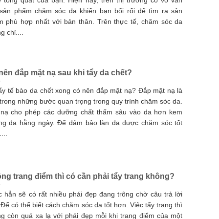
 tổng quát của bạn. Hiện nay, trên thị trường có vô vàn
sản phẩm chăm sóc da khiến bạn bối rối để tìm ra sản
 phù hợp nhất với bản thân. Trên thực tế, chăm sóc da
g chỉ....
nên đắp mặt nạ sau khi tẩy da chết?
ẩy tế bào da chết xong có nên đắp mặt nạ? Đắp mặt nạ là
trong những bước quan trọng trong quy trình chăm sóc da.
 nạ cho phép các dưỡng chất thấm sâu vào da hơn kem
ng da hằng ngày. Để đảm bảo làn da được chăm sóc tốt
...
ng trang điểm thì có cần phải tẩy trang không?
 hẳn sẽ có rất nhiều phái đẹp đang trông chờ câu trả lời
 Để có thể biết cách chăm sóc da tốt hơn. Việc tẩy trang thì
g còn quá xa lạ với phái đẹp mỗi khi trang điểm của một