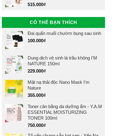
515.000
₫
CÓ THỂ BẠN THÍCH
Đai quấn muối chườm bụng sau sinh
100.000
₫
Dung dịch vệ sinh lá trầu không I'M
NATURE 150ml
229.000
₫
Mặt nạ thải độc Nano Mask I'm
Nature
355.000
₫
Toner cân bằng da dưỡng ẩm - Y.A.M
ESSENTIAL MOISTURIZING
TONER 100ml
750.000
₫
Tổ yến chưng sẵn hạt sen - Yến Na