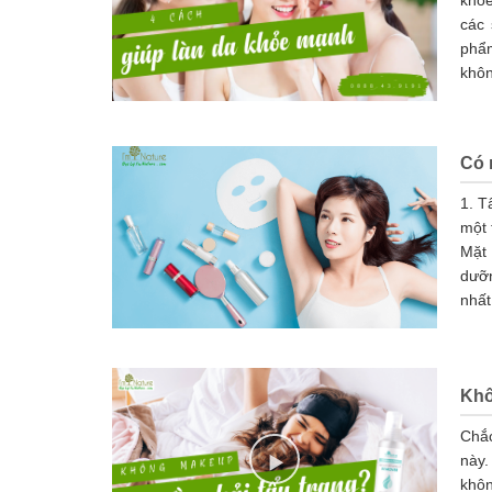
khỏe
các 
phẩm
khôn
Có 
1. T
một 
Mặt
dưỡ
nhất.
Khô
Chắc
này.
khôn