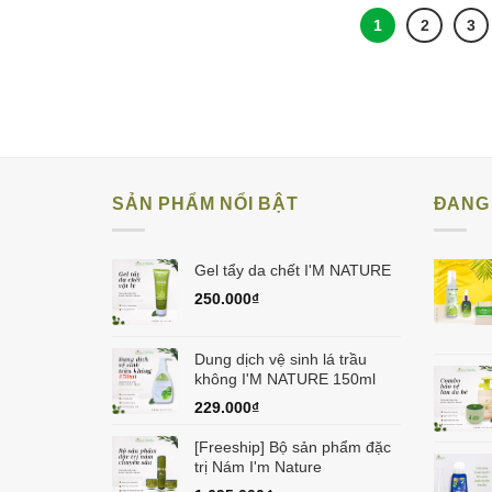
1
2
3
SẢN PHẨM NỔI BẬT
ĐANG 
Gel tẩy da chết I'M NATURE
250.000
₫
Dung dịch vệ sinh lá trầu
không I'M NATURE 150ml
229.000
₫
[Freeship] Bộ sản phẩm đặc
trị Nám I'm Nature