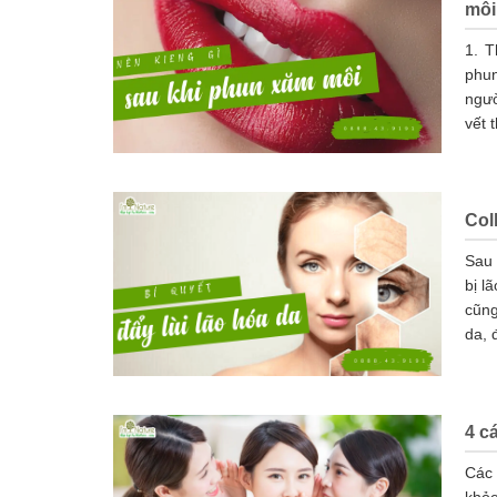
môi
1. T
phun
ngườ
vết 
Col
Sau 
bị l
cũng
da, 
4 c
Các