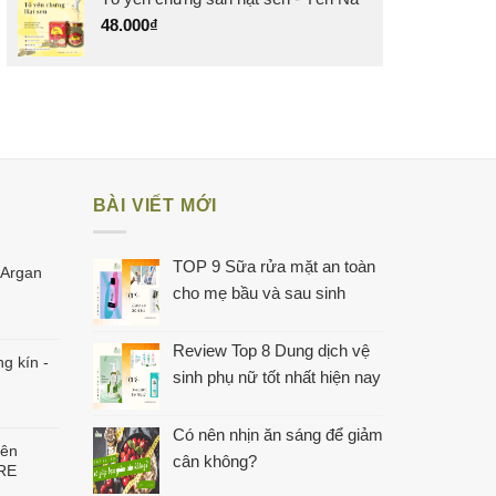
48.000
₫
BÀI VIẾT MỚI
TOP 9 Sữa rửa mặt an toàn
 Argan
cho mẹ bầu và sau sinh
Review Top 8 Dung dịch vệ
g kín -
sinh phụ nữ tốt nhất hiện nay
Có nên nhịn ăn sáng để giảm
iên
cân không?
URE