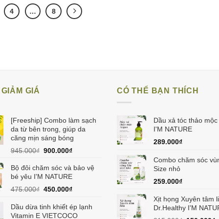
4
…
8
GIẢM GIÁ
CÓ THỂ BẠN THÍCH
[Freeship] Combo làm sạch
Dầu xả tóc thảo mộc
da từ bên trong, giúp da
I'M NATURE
căng mịn sáng bóng
289.000
₫
Giá
Giá
945.000
₫
900.000
₫
gốc
hiện
Combo chăm sóc vùn
Bộ đôi chăm sóc và bảo vệ
là:
tại
Size nhỏ
bé yêu I'M NATURE
945.000₫.
là:
259.000
₫
900.000₫.
Giá
Giá
475.000
₫
450.000
₫
gốc
hiện
Xịt họng Xuyên tâm l
là:
tại
Dầu dừa tinh khiết ép lạnh
Dr.Healthy I'M NAT
475.000₫.
là:
Vitamin E VIETCOCO