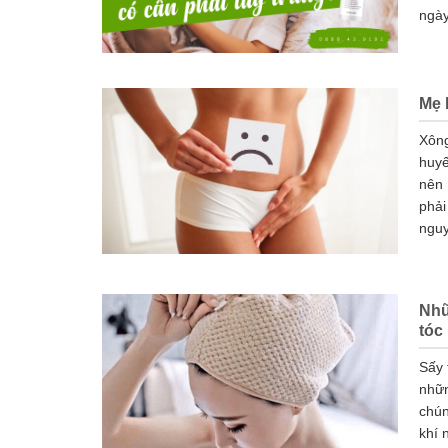
ngày
Mẹ 
Xông
huyế
nên 
phả
nguyệ
Nhữ
tóc
Sấy 
nhữn
chún
khí 