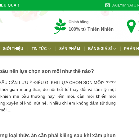
DAILYIMNATU
IỆU QUẢ !
Chính hãng
100% từ Thiên Nhiên
GIỚI THIỆU
TIN TỨC
SẢN PHẨM
BẢNG GIÁ SỈ
PHẢN H
E
bầu nên lựa chọn son môi như thế nào?
BẦU CẦN LƯU Ý ĐIỀU GÌ KHI LỰA CHỌN SON MÔI? ????
thời gian mang thai, do nội tiết tố thay đổi và tâm lý mệt
 khiến mẹ bầu thường hay liếm môi, cắn môi khiến môi
ng xuyên bị khô, nứt nẻ. Nhiều chị em không dám sử dụng
môi....
ng loại thức ăn cần phải kiêng sau khi xăm phun