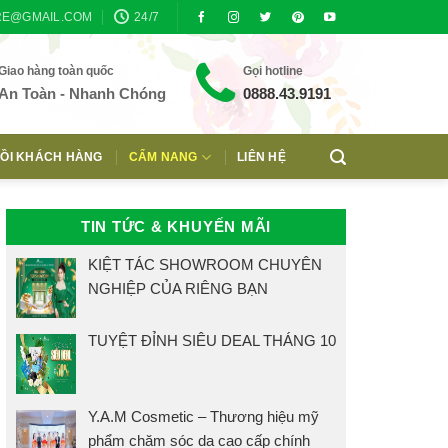
RE@GMAIL.COM
24/7
Giao hàng toàn quốc
Gọi hotline
An Toàn - Nhanh Chóng
0888.43.9191
ỒI KHÁCH HÀNG
CẨM NANG
LIÊN HỆ
TIN TỨC & KHUYẾN MÃI
KIỆT TÁC SHOWROOM CHUYÊN
NGHIỆP CỦA RIÊNG BẠN
TUYỆT ĐỈNH SIÊU DEAL THÁNG 10
Y.A.M Cosmetic – Thương hiệu mỹ
phẩm chăm sóc da cao cấp chính