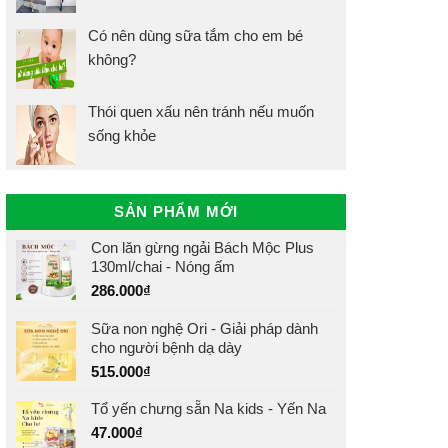
Có nên dùng sữa tắm cho em bé
không?
Thói quen xấu nên tránh nếu muốn
sống khỏe
SẢN PHẨM MỚI
Con lăn gừng ngải Bách Mộc Plus
130ml/chai - Nóng ấm
286.000
₫
Sữa non nghệ Ori - Giải pháp dành
cho người bệnh dạ dày
515.000
₫
Tổ yến chưng sẵn Na kids - Yến Na
47.000
₫