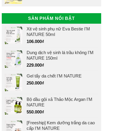
SẢN PHẨM NỔI BẬT
Xịt vệ sinh phụ nữ Eva Bestie I'M
NATURE 50ml
106.000
₫
Dung dịch vệ sinh lá trầu không I'M
NATURE 150ml
229.000
₫
Gel tẩy da chết I'M NATURE
250.000
₫
Bộ dầu gội xả Thảo Mộc Argan I'M
NATURE
550.000
₫
[Freeship] Kem dưỡng trắng da cao
cấp I'M NATURE