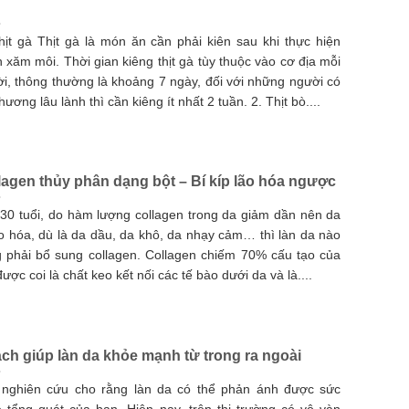
hịt gà Thịt gà là món ăn cần phải kiên sau khi thực hiện
 xăm môi. Thời gian kiêng thịt gà tùy thuộc vào cơ địa mỗi
i, thông thường là khoảng 7 ngày, đối với những người có
thương lâu lành thì cần kiêng ít nhất 2 tuần. 2. Thịt bò....
lagen thủy phân dạng bột – Bí kíp lão hóa ngược
30 tuổi, do hàm lượng collagen trong da giảm dần nên da
ão hóa, dù là da dầu, da khô, da nhạy cảm… thì làn da nào
 phải bổ sung collagen. Collagen chiếm 70% cấu tạo của
được coi là chất keo kết nối các tế bào dưới da và là....
ách giúp làn da khỏe mạnh từ trong ra ngoài
 nghiên cứu cho rằng làn da có thể phản ánh được sức