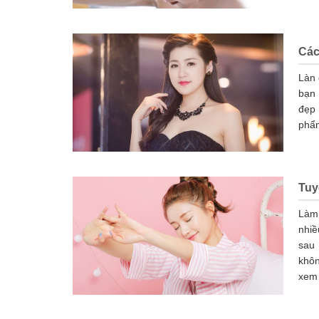
Các
Làn 
bạn 
đẹp 
phẩm
Tuy
Làm 
nhiề
sau
khôn
xem 