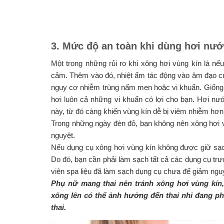
3. Mức độ an toàn khi dùng hơi nướ
Một trong những rủi ro khi xông hơi vùng kín là 
cảm. Thêm vào đó, nhiệt ẩm tác động vào âm đạo cù
nguy cơ nhiễm trùng nấm men hoặc vi khuẩn. Giống 
hơi luôn cả những vi khuẩn có lợi cho bạn. Hơi nư
này, từ đó càng khiến vùng kín dễ bị viêm nhiễm hơn
Trong những ngày đèn đỏ, bạn không nên xông hơi vùn
nguyệt.
Nếu dụng cụ xông hơi vùng kín không được giữ sạc
Do đó, bạn cần phải làm sạch tất cả các dụng cụ tr
viên spa liệu đã làm sạch dụng cụ chưa để giảm ngu
Phụ nữ mang thai nên tránh xông hơi vùng kí
xông lên có thể ảnh hưởng đến thai nhi đang phá
thai.