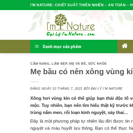
Skip
I'M NATURE: CHIẾT XUẤT THIÊN NHIÊN – AN TOÀN – H
to
content
Danh mục sản phẩm
HOM
CẨM NANG
,
LÀM ĐẸP
,
MẸ VÀ BÉ
,
SỨC KHỎE
Mẹ bầu có nên xông vùng k
ĐĂNG NGÀY
10 THÁNG 7, 2021
BỞI
ĐẠI LÝ I'M NATURE
Xông hơi vùng kín có thể giúp bạn thải độc tố 
mộc. Tuy nhiên, bạn nên tìm hiểu thật kỹ trước k
trùng nấm men, rối loạn kinh nguyệt, sảy thai…
Đây là một phương pháp tự nhiên lâu đời được tin r
nguyệt và máu huyết lưu thông. Bạn có thể thực hi