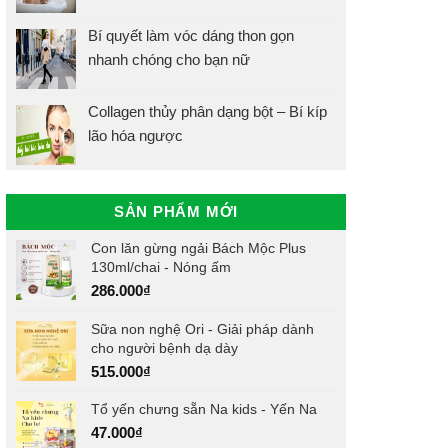
Bí quyết làm vóc dáng thon gọn
nhanh chóng cho bạn nữ
Collagen thủy phân dạng bột – Bí kíp
lão hóa ngược
SẢN PHẨM MỚI
Con lăn gừng ngải Bách Mộc Plus
130ml/chai - Nóng ấm
286.000
₫
Sữa non nghệ Ori - Giải pháp dành
cho người bệnh dạ dày
515.000
₫
Tổ yến chưng sẵn Na kids - Yến Na
47.000
₫