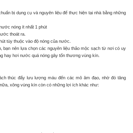
huẩn bị dụng cụ và nguyên liệu để thực hiện tại nhà bằng những
nước nóng ít nhất 1 phút
ước thoát ra.
phút tùy thuộc vào độ nóng của nước.
, bạn nên lựa chọn các nguyên liệu thảo mộc sạch từ nơi có uy
ỏng hay hơi nước quá nóng gây tổn thương vùng kín.
ách thúc đẩy lưu lượng máu đến các mô âm đạo, nhờ đó tăng
ữa, xông vùng kín còn có những lợi ích khác như: