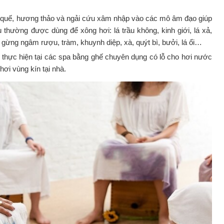
g quế, hương thảo và ngải cứu xâm nhập vào các mô âm đạo giúp
u thường được dùng để xông hơi: lá trầu không, kinh giới, lá xả,
 gừng ngâm rượu, tràm, khuynh diệp, xà, quýt bì, bưởi, lá ổi…
thực hiện tại các spa bằng ghế chuyên dụng có lỗ cho hơi nước
hơi vùng kín tại nhà.