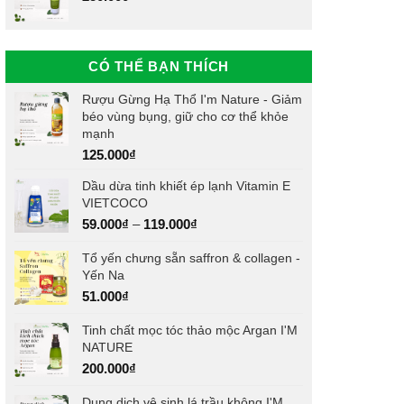
CÓ THỂ BẠN THÍCH
Rượu Gừng Hạ Thổ I'm Nature - Giảm
béo vùng bụng, giữ cho cơ thể khỏe
mạnh
125.000
₫
Dầu dừa tinh khiết ép lạnh Vitamin E
VIETCOCO
59.000
₫
–
119.000
₫
Tổ yến chưng sẵn saffron & collagen -
Yến Na
51.000
₫
Tinh chất mọc tóc thảo mộc Argan I'M
NATURE
200.000
₫
Dung dịch vệ sinh lá trầu không I'M