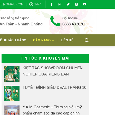
RE@GMAIL.COM
24/7
Giao hàng toàn quốc
Gọi hotline
An Toàn - Nhanh Chóng
0888.43.9191
ỒI KHÁCH HÀNG
CẨM NANG
LIÊN HỆ
TIN TỨC & KHUYẾN MÃI
KIỆT TÁC SHOWROOM CHUYÊN
NGHIỆP CỦA RIÊNG BẠN
TUYỆT ĐỈNH SIÊU DEAL THÁNG 10
Y.A.M Cosmetic – Thương hiệu mỹ
phẩm chăm sóc da cao cấp chính