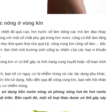
c nóng ở vùng kín
nếu nhiệt độ quá cao, hơi nước sẽ làm bỏng các mô âm đạo nhạy
ng với một số chất phụ gia trong hơi nước cũng có thể làm tăng
như thói quen thụt rửa quá kỹ, xông vùng kín cũng sẽ làm… bốc
ớc làm khô môi trường sinh sống tự nhiên của các loại vi khuẩn
.
g kín vì có thể gây ra tình trạng xung huyết hoặc rối loạn kinh
h, bạn sẽ có nguy cơ bị nhiễm trùng và các tác dụng phụ khác.
ước khi sử dụng. Nếu đến spa để xông vùng kín, bạn nên hỏi nhân
y cơ nhiễm trùng.
n, sử dụng bồn nước nóng và phòng xông hơi do hơi nước
t triển. Bên cạnh đó, một số loại thảo dược có thể gây sảy