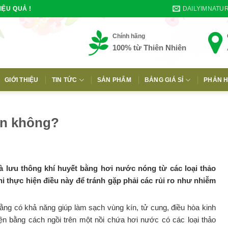
DAILYIMNATU
IỆU QUẢ !
Chính hãng
100% từ Thiên Nhiên
GIỚI THIỆU
TIN TỨC
SẢN PHẨM
BẢNG GIÁ SỈ
PHẢN H
E
ín không?
và lưu thông khí huyết bằng hơi nước nóng từ các loại thảo
hi thực hiện điều này để tránh gặp phải các rủi ro như nhiễm
ằng có khả năng giúp làm sạch vùng kín, tử cung, điều hòa kinh
ện bằng cách ngồi trên một nồi chứa hơi nước có các loại thảo