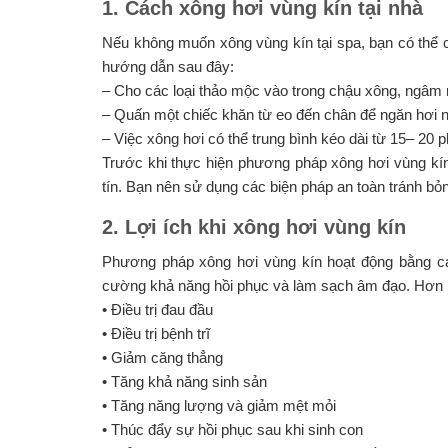
1. Cách xông hơi vùng kín tại nhà
Nếu không muốn xông vùng kín tại spa, bạn có thể c
hướng dẫn sau đây:
– Cho các loại thảo mộc vào trong chậu xông, ngâm 
– Quấn một chiếc khăn từ eo đến chân để ngăn hơi n
– Việc xông hơi có thể trung bình kéo dài từ 15– 20 
Trước khi thực hiện phương pháp xông hơi vùng kín
tín. Bạn nên sử dụng các biện pháp an toàn tránh b
2. Lợi ích khi xông hơi vùng kín
Phương pháp xông hơi vùng kín hoạt động bằng c
cường khả năng hồi phục và làm sạch âm đạo. Hơn n
• Điều trị đau đầu
• Điều trị bệnh trĩ
• Giảm căng thẳng
• Tăng khả năng sinh sản
• Tăng năng lượng và giảm mệt mỏi
• Thúc đẩy sự hồi phục sau khi sinh con