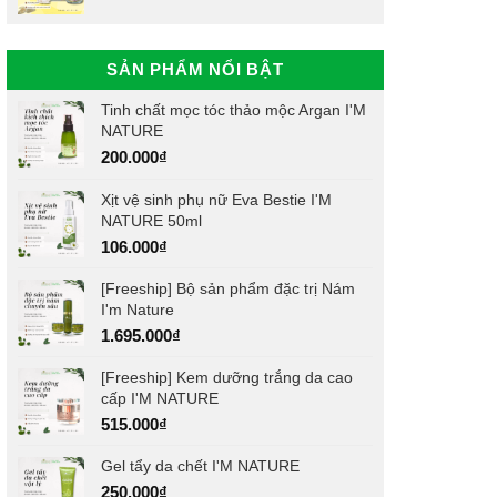
SẢN PHẨM NỔI BẬT
Tinh chất mọc tóc thảo mộc Argan I'M
NATURE
200.000
₫
Xịt vệ sinh phụ nữ Eva Bestie I'M
NATURE 50ml
106.000
₫
[Freeship] Bộ sản phẩm đặc trị Nám
I'm Nature
1.695.000
₫
[Freeship] Kem dưỡng trắng da cao
cấp I'M NATURE
515.000
₫
Gel tẩy da chết I'M NATURE
250.000
₫