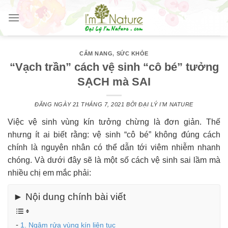
Skip
to
content
CẨM NANG
,
SỨC KHỎE
“Vạch trần” cách vệ sinh “cô bé” tưởng
SẠCH mà SAI
ĐĂNG NGÀY
21 THÁNG 7, 2021
BỞI
ĐẠI LÝ I'M NATURE
Việc vệ sinh vùng kín tưởng chừng là đơn giản. Thế
nhưng ít ai biết rằng: vệ sinh “cô bé” không đúng cách
chính là nguyên nhân có thể dẫn tới viêm nhiễm nhanh
chóng. Và dưới đây sẽ là một số cách vệ sinh sai lầm mà
nhiều chị em mắc phải:
► Nội dung chính bài viết
1. Ngâm rửa vùng kín liên tục