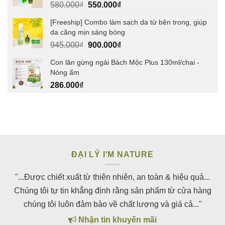
Giá
Giá
580.000
₫
550.000
₫
gốc
hiện
[Freeship] Combo làm sạch da từ bên trong, giúp
là:
tại
da căng mịn sáng bóng
580.000₫.
là:
Giá
Giá
945.000
₫
900.000
₫
550.000₫.
gốc
hiện
Con lăn gừng ngải Bách Mộc Plus 130ml/chai -
là:
tại
Nóng ấm
945.000₫.
là:
286.000
₫
900.000₫.
ĐẠI LÝ I'M NATURE
"...Được chiết xuất từ thiên nhiên, an toàn & hiệu quả...
Chúng tôi tự tin khẳng định rằng sản phẩm từ cửa hàng
chúng tôi luôn đảm bảo về chất lượng và giá cả..."
Nhận tin khuyến mãi