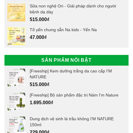
Sữa non nghệ Ori - Giải pháp dành cho người
bệnh dạ dày
515.000
₫
Tổ yến chưng sẵn Na kids - Yến Na
47.000
₫
SẢN PHẨM NỔI BẬT
[Freeship] Kem dưỡng trắng da cao cấp I'M
NATURE
515.000
₫
[Freeship] Bộ sản phẩm đặc trị Nám I'm Nature
1.695.000
₫
Dung dịch vệ sinh lá trầu không I'M NATURE
150ml
229.000
₫