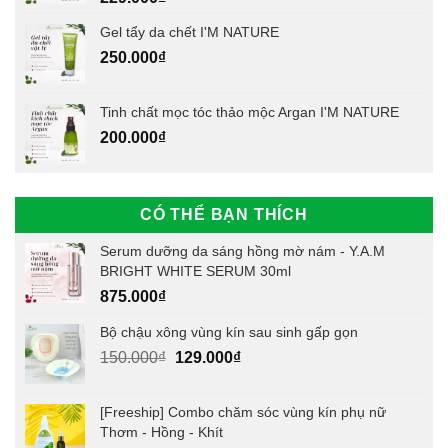
Gel tẩy da chết I'M NATURE
250.000
₫
Tinh chất mọc tóc thảo mộc Argan I'M NATURE
200.000
₫
CÓ THỂ BẠN THÍCH
Serum dưỡng da sáng hồng mờ nám - Y.A.M
BRIGHT WHITE SERUM 30ml
875.000
₫
Bộ chậu xông vùng kín sau sinh gấp gọn
Giá
Giá
150.000
₫
129.000
₫
gốc
hiện
là:
tại
[Freeship] Combo chăm sóc vùng kín phụ nữ
150.000₫.
là:
Thơm - Hồng - Khít
129.000₫.