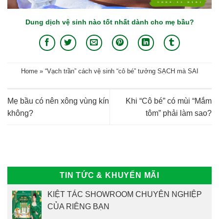
Dung dịch vệ sinh nào tốt nhất dành cho mẹ bầu?
Home
»
“Vạch trần” cách vệ sinh “cô bé” tưởng SẠCH mà SAI
Mẹ bầu có nên xông vùng kín
Khi “Cô bé” có mùi “Mắm
không?
tôm” phải làm sao?
TIN TỨC & KHUYẾN MÃI
KIỆT TÁC SHOWROOM CHUYÊN NGHIỆP
CỦA RIÊNG BẠN