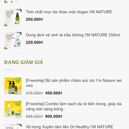
Tinh chất mọc tóc thảo mộc Argan I'M NATURE
200.000
₫
Dung dịch vệ sinh lá trầu không I'M NATURE 150ml
229.000
₫
ĐANG GIẢM GIÁ
[Freeship] Bộ sản phẩm chăm sóc tóc I'm Nature set
nhỏ
Giá
Giá
475.000
₫
450.000
₫
gốc
hiện
là:
tại
[Freeship] Combo làm sạch da từ bên trong, giúp da
475.000₫.
là:
căng mịn sáng bóng
450.000₫.
Giá
Giá
945.000
₫
900.000
₫
gốc
hiện
là:
tại
Xịt họng Xuyên tâm liên Dr.Healthy I'M NATURE