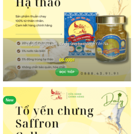
Tổ yến chưng sẵn đông trùng hạ thảo – Yến Na
66.000
₫
ĐỌC TIẾP
New