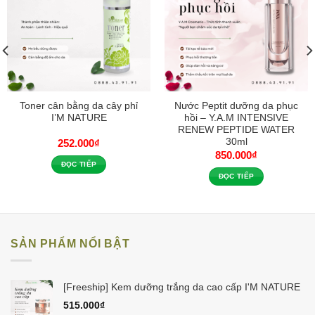
Toner cân bằng da cây phỉ
Nước Peptit dưỡng da phục
I’M NATURE
hồi – Y.A.M INTENSIVE
RENEW PEPTIDE WATER
30ml
252.000
₫
850.000
₫
ĐỌC TIẾP
ĐỌC TIẾP
SẢN PHẨM NỔI BẬT
[Freeship] Kem dưỡng trắng da cao cấp I'M NATURE
515.000
₫