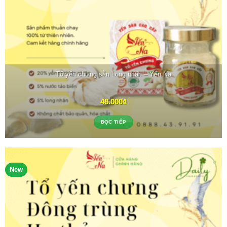
Tổ yến chưng sẵn Long nhãn – Yến Na
48.000
₫
ĐỌC TIẾP
New