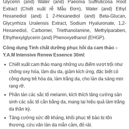
Glycerin (and) Water (and) Paeonia Suffruticosa Root
Extract (Chiết xuất rễ Mẫu Đơn), Water (and) Ethyl
Hexanediol (and) 1 2-Hexanediol (and) Beta-Glucan,
Glycyrrhiza Uralensis Extract, Sodium Hyaluronate, 1,2-
Hexanediol, Carbomer, Triethanolamine, Methylparaben,
Ethylhexylglycerin (and) Phenoxyethanol (EHGP).
Công dụng Tinh chất dưỡng phục hồi da cam thảo –
Y.A.M Intensive Renew Essence 30ml:
Chiết xuất cam thảo mang những ưu điểm vượt trội như
chống oxy hóa, làm dịu da, giảm kích ứng, đặc biệt có
công dụng trẻ hóa da, làm trắng da, cho làn da sáng mịn
rạng rỡ.
Phân tán các sắc tố melanin, kích thích tăng cường sản
sinh các sắc tố cân bằng da, mang lại hiệu quả làm trắng
da thần kỳ.
Tăng cường sức đề kháng, khôi phục tế bào bị tổn
thương, cứu vãn làn da mẫn cảm, đỏ rát.