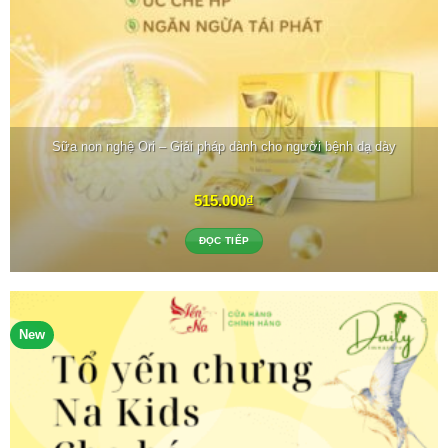
Sữa non nghệ Ori – Giải pháp dành cho người bệnh dạ dày
515.000
₫
ĐỌC TIẾP
New