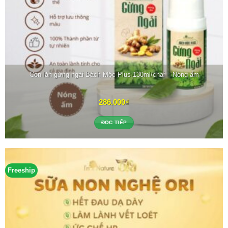
Con lăn gừng ngải Bách Mộc Plus 130ml/chai – Nóng ấm
286.000
₫
ĐỌC TIẾP
Freeship