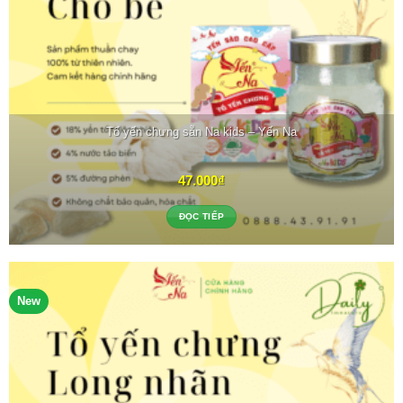
Tổ yến chưng sẵn Na kids – Yến Na
47.000
₫
ĐỌC TIẾP
New