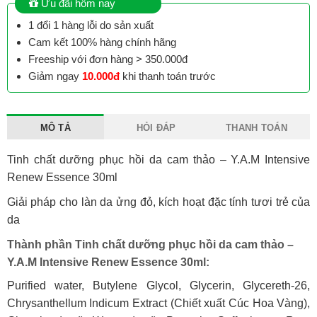
Ưu đãi hôm nay
1 đổi 1 hàng lỗi do sản xuất
Cam kết 100% hàng chính hãng
Freeship với đơn hàng > 350.000đ
Giảm ngay
10.000đ
khi thanh toán trước
MÔ TẢ
HỎI ĐÁP
THANH TOÁN
Tinh chất dưỡng phục hồi da cam thảo – Y.A.M Intensive
Renew Essence 30ml
Giải pháp cho làn da ửng đỏ, kích hoạt đặc tính tươi trẻ của
da
Thành phần Tinh chất dưỡng phục hồi da cam thảo –
Y.A.M Intensive Renew Essence 30ml:
Purified water, Butylene Glycol, Glycerin, Glycereth-26,
Chrysanthellum Indicum Extract (Chiết xuất Cúc Hoa Vàng),