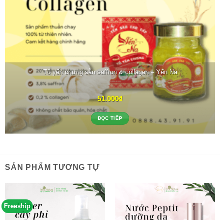
Tổ yến chưng sẵn saffron & collagen – Yến Na
51.000
₫
ĐỌC TIẾP
SẢN PHẨM TƯƠNG TỰ
Freeship