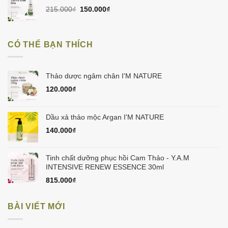
945.000₫.
là:
Giá
Giá
215.000
₫
150.000
₫
900.000₫.
gốc
hiện
là:
tại
215.000₫.
là:
CÓ THỂ BẠN THÍCH
150.000₫.
Thảo dược ngâm chân I'M NATURE
120.000
₫
Dầu xả thảo mộc Argan I'M NATURE
140.000
₫
Tinh chất dưỡng phục hồi Cam Thảo - Y.A.M
INTENSIVE RENEW ESSENCE 30ml
815.000
₫
BÀI VIẾT MỚI