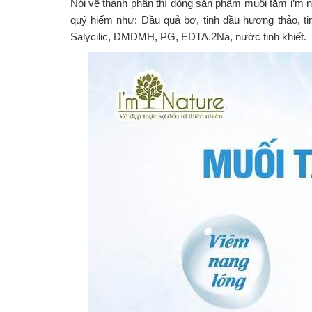
Nói về thành phần thì dòng sản phẩm muối tắm i’m n
quý hiếm như: Dầu quả bơ, tinh dầu hương thảo, tinh 
Salycilic, DMDMH, PG, EDTA.2Na, nước tinh khiết.