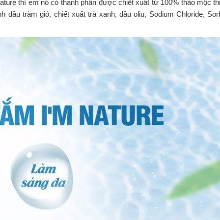
ature thì em nó có thành phần được chiết xuất từ 100% thảo mộc th
dầu tràm gió, chiết xuất trà xanh, dầu oliu, Sodium Chloride, Sorbi