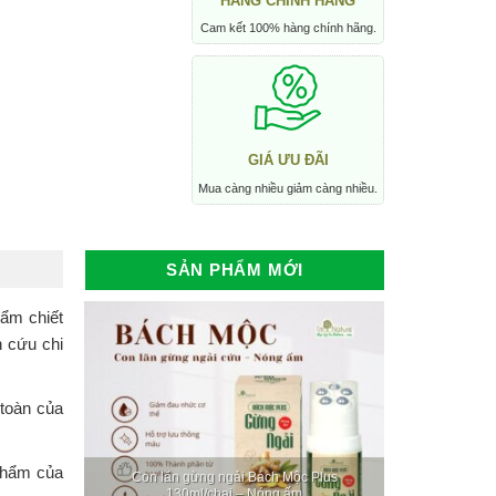
HÀNG CHÍNH HÃNG
Cam kết 100% hàng chính hãng.
GIÁ ƯU ĐÃI
Mua càng nhiều giảm càng nhiều.
SẢN PHẨM MỚI
hẩm chiết
n cứu chi
toàn của
 phẩm của
Con lăn gừng ngải Bách Mộc Plus
130ml/chai – Nóng ấm