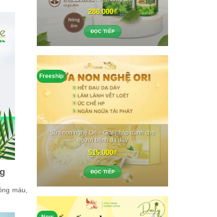
286.000
₫
ĐỌC TIẾP
Freeship
Sữa non nghệ Ori – Giải pháp dành cho
người bệnh dạ dày
515.000
₫
ng
ĐỌC TIẾP
hông máu,