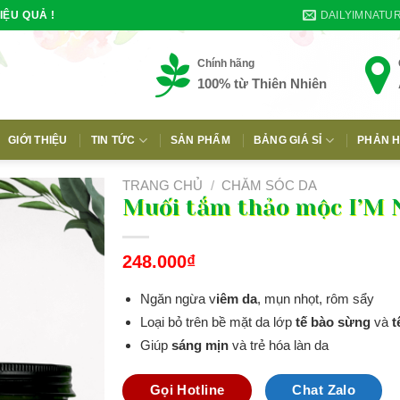
DAILYIMNATU
IỆU QUẢ !
Chính hãng
100% từ Thiên Nhiên
GIỚI THIỆU
TIN TỨC
SẢN PHẨM
BẢNG GIÁ SỈ
PHẢN H
E
TRANG CHỦ
/
CHĂM SÓC DA
Muối tắm thảo mộc I’M
248.000
₫
Ngăn ngừa v
iêm da
, mụn nhọt, rôm sẩy
Loại bỏ trên bề mặt da lớp
tế bào sừng
và
t
Giúp
sáng mịn
và trẻ hóa làn da
Gọi Hotline
Chat Zalo