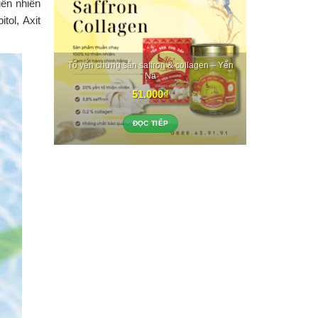
iên nhiên
tol, Axit
Tổ yến chưng sẵn saffron & collagen – Yến
Na
51.000
₫
ĐỌC TIẾP