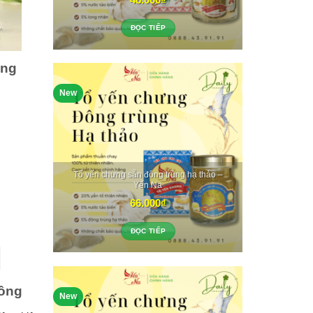
ĐỌC TIẾP
ông
New
Tổ yến chưng sẵn đông trùng hạ thảo –
Yến Na
66.000
₫
ĐỌC TIẾP
lông
New