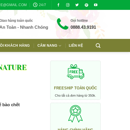
RE@GMAIL.COM
24/7
Giao hàng toàn quốc
Gọi hotline
An Toàn - Nhanh Chóng
0888.43.9191
ỒI KHÁCH HÀNG
CẨM NANG
LIÊN HỆ
 NATURE
FREESHIP TOÀN QUỐC
Cho tất cả đơn hàng từ 350k.
ế bào chết