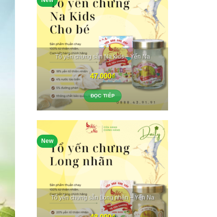
New
Tổ yến chưng sẵn Na kids – Yến Na
47.000
₫
ĐỌC TIẾP
New
Tổ yến chưng sẵn Long nhãn – Yến Na
48.000
₫