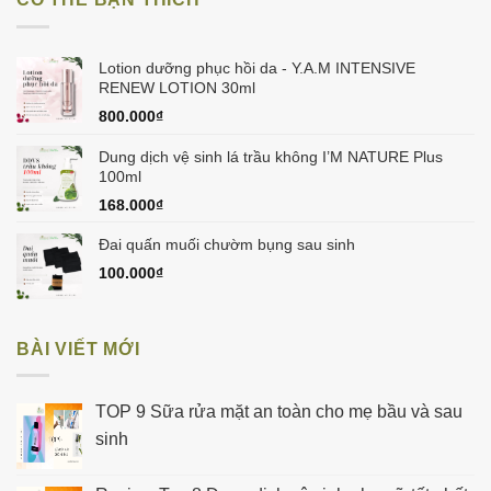
180.000₫.
là:
160.000₫.
Lotion dưỡng phục hồi da - Y.A.M INTENSIVE
RENEW LOTION 30ml
800.000
₫
Dung dịch vệ sinh lá trầu không I’M NATURE Plus
100ml
168.000
₫
Đai quấn muối chườm bụng sau sinh
100.000
₫
BÀI VIẾT MỚI
TOP 9 Sữa rửa mặt an toàn cho mẹ bầu và sau
sinh