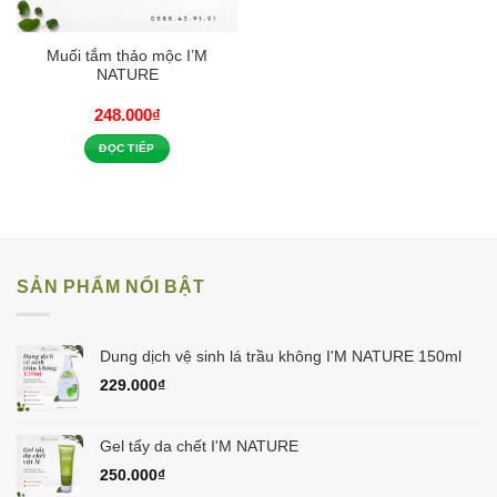
Muối tắm thảo mộc I’M
NATURE
248.000
₫
ĐỌC TIẾP
SẢN PHẨM NỔI BẬT
Dung dịch vệ sinh lá trầu không I'M NATURE 150ml
229.000
₫
Gel tẩy da chết I'M NATURE
250.000
₫