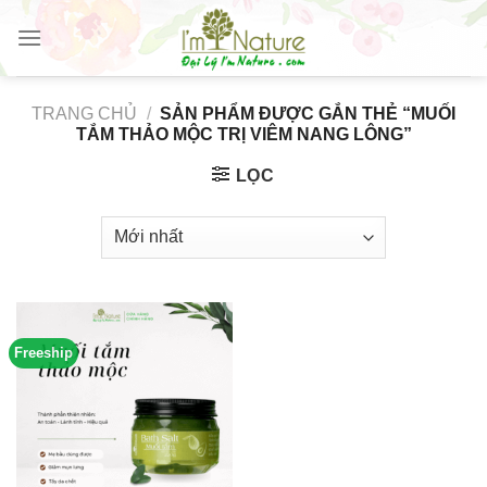
Skip
to
content
TRANG CHỦ
/
SẢN PHẨM ĐƯỢC GẮN THẺ “MUỐI
TẮM THẢO MỘC TRỊ VIÊM NANG LÔNG”
LỌC
Freeship