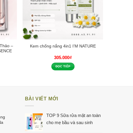
 Thảo –
Kem chống nắng 4in1 I’M NATURE
SENCE
305.000
₫
ĐỌC TIẾP
BÀI VIẾT MỚI
TOP 9 Sữa rửa mặt an toàn
ông
Na
cho mẹ bầu và sau sinh