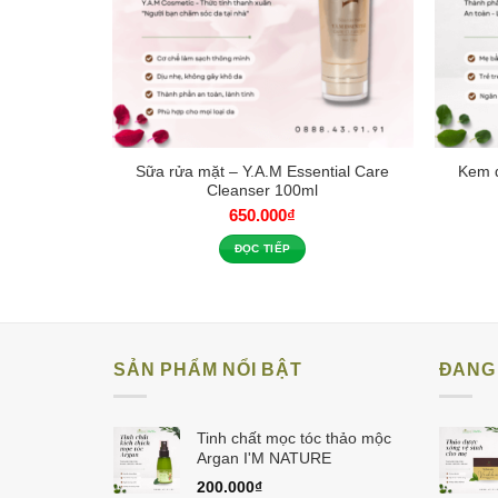
 – Y.A.M
Sữa rửa mặt – Y.A.M Essential Care
Kem 
UM 30ml
Cleanser 100ml
650.000
₫
ĐỌC TIẾP
SẢN PHẨM NỔI BẬT
ĐANG 
Tinh chất mọc tóc thảo mộc
Argan I'M NATURE
200.000
₫