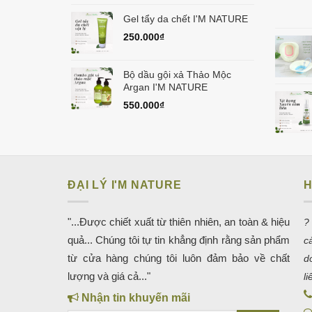
Gel tẩy da chết I'M NATURE
250.000
₫
Bộ dầu gội xả Thảo Mộc
Argan I'M NATURE
550.000
₫
ĐẠI LÝ I'M NATURE
H
"...Được chiết xuất từ thiên nhiên, an toàn & hiệu
?
quả... Chúng tôi tự tin khẳng định rằng sản phẩm
c
từ cửa hàng chúng tôi luôn đảm bảo về chất
d
lượng và giá cả..."
l
Nhận tin khuyến mãi