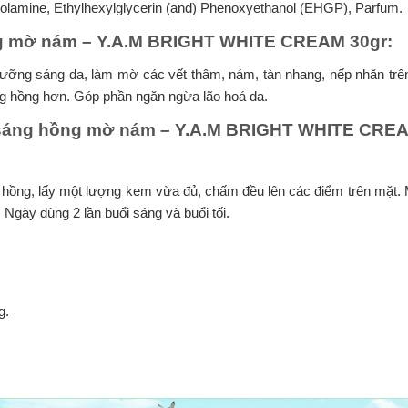
olamine, Ethylhexylglycerin (and) Phenoxyethanol (EHGP), Parfum.
 mờ nám – Y.A.M BRIGHT WHITE CREAM 30gr:
ng sáng da, làm mờ các vết thâm, nám, tàn nhang, nếp nhăn trên
ng hồng hơn. Góp phần ngăn ngừa lão hoá da.
sáng hồng mờ nám – Y.A.M BRIGHT WHITE CRE
 hồng, lấy một lượng kem vừa đủ, chấm đều lên các điểm trên mặt
Ngày dùng 2 lần buổi sáng và buổi tối.
g.