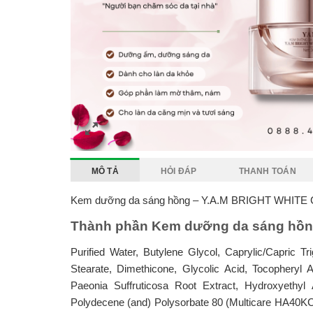
MÔ TẢ
HỎI ĐÁP
THANH TOÁN
Kem dưỡng da sáng hồng – Y.A.M BRIGHT WHITE
Thành phần Kem dưỡng da sáng hồn
Purified Water, Butylene Glycol, Caprylic/Capric T
Stearate, Dimethicone, Glycolic Acid, Tocopheryl
Paeonia Suffruticosa Root Extract, Hydroxyethyl
Polydecene (and) Polysorbate 80 (Multicare HA40KC), 