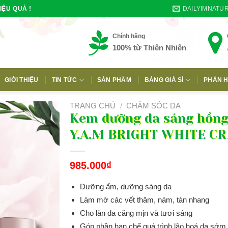
DAILYIMNATU
IỆU QUẢ !
Chính hãng
100% từ Thiên Nhiên
GIỚI THIỆU
TIN TỨC
SẢN PHẨM
BẢNG GIÁ SỈ
PHẢN H
E
TRANG CHỦ
/
CHĂM SÓC DA
Kem dưỡng da sáng hồn
Y.A.M BRIGHT WHITE C
985.000
₫
Dưỡng ẩm, dưỡng sáng da
Làm mờ các vết thâm, nám, tàn nhang
Cho làn da căng mịn và tươi sáng
Góp phần hạn chế quá trình lão hoá da sớm