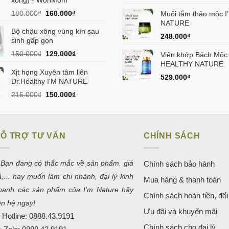
Giá
Giá
180.000
₫
160.000
₫
Muối tắm thảo mộc I
gốc
hiện
NATURE
Bộ chậu xông vùng kín sau
là:
tại
248.000
₫
sinh gấp gọn
180.000₫.
là:
160.000₫.
Giá
Giá
150.000
₫
129.000
₫
Viên khớp Bách Mộc
gốc
hiện
HEALTHY NATURE
là:
tại
Xịt họng Xuyên tâm liên
529.000
₫
150.000₫.
là:
Dr.Healthy I'M NATURE
129.000₫.
Giá
Giá
215.000
₫
150.000
₫
gốc
hiện
là:
tại
215.000₫.
là:
150.000₫.
Ỗ TRỢ TƯ VẤN
CHÍNH SÁCH
 Bạn đang có thắc mắc về sản phẩm, giá
Chính sách bảo hành
ả,... hay muốn làm chi nhánh, đại lý kinh
Mua hàng & thanh toán
oanh các sản phẩm của I'm Nature hãy
Chính sách hoàn tiền, đổi 
iên hệ ngay!
Ưu đãi và khuyến mãi
Hotline:
0888.43.9191
Chính sách cho đại lý