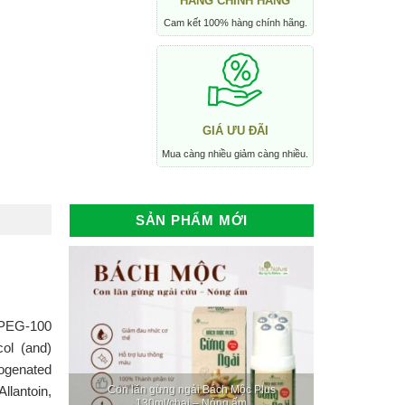
HÀNG CHÍNH HÃNG
Cam kết 100% hàng chính hãng.
GIÁ ƯU ĐÃI
Mua càng nhiều giảm càng nhiều.
SẢN PHẨM MỚI
, PEG-100
col (and)
ogenated
llantoin,
Con lăn gừng ngải Bách Mộc Plus
130ml/chai – Nóng ấm