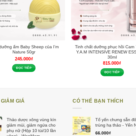
dưỡng ẩm Baby Sheep của I’m
Tinh chất dưỡng phục hồi Cam
Nature 50gr
Y.A.M INTENSIVE RENEW ES
30ml
245.000
₫
815.000
₫
ĐỌC TIẾP
ĐỌC TIẾP
GIẢM GIÁ
CÓ THỂ BẠN THÍCH
Thảo dược xông vùng kín
Tổ yến chưng sẵn đ
giảm mùi, giảm ngứa cho
trùng hạ thảo - Yến 
phụ nữ (Hộp 10 túi/10 lần
66.000
₫
xông) - WonMom