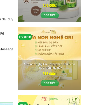
286.000
₫
ĐỌC TIẾP
 da, duy
AM
Freeship
. Massage
Sữa non nghệ Ori – Giải pháp dành cho
người bệnh dạ dày
515.000
₫
ĐỌC TIẾP