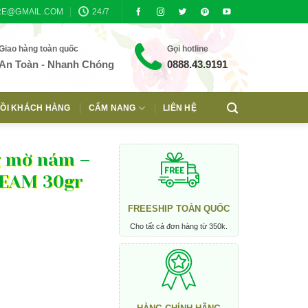
RE@GMAIL.COM
24/7
Giao hàng toàn quốc
Gọi hotline
An Toàn - Nhanh Chóng
0888.43.9191
ỒI KHÁCH HÀNG
CẨM NANG
LIÊN HỆ
g mờ nám –
REAM 30gr
FREESHIP TOÀN QUỐC
Cho tất cả đơn hàng từ 350k.