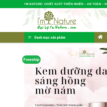
Skip
I'M NATURE: CHIẾT XUẤT THIÊN NHIÊN – AN TOÀN – H
to
content
Danh mục sản phẩm
HOM
Freeship