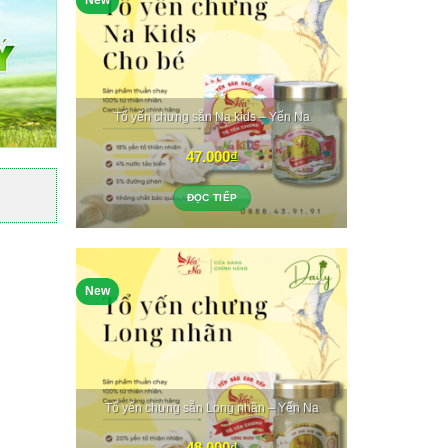
New
Tổ yến chưng sẵn Na kids – Yến Na
47.000
₫
ĐỌC TIẾP
New
Tổ yến chưng sẵn Long nhãn – Yến Na
48.000
₫