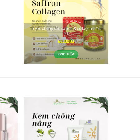
Tổ yến chưng sẵn saffron & collagen – Yến
Na
51.000
₫
ĐỌC TIẾP