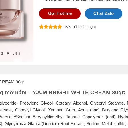
Gọi Hotline
Chat Zalo
5/5 - (1 bình chọn)
 CREAM 30gr
g mờ nám – Y.A.M BRIGHT WHITE CREAM 30gr:
riglyceride, Propylene Glycol, Cetearyl Alcohol, Glyceryl Stearate
 Acetate, Caprylyl Glycol, Xanthan Gum, Aqua (and) Butylene Gly
 Acrylate/Sodium Acryloyldimethyl Taurate Copolymer (and) Hydr
Glycyrrhiza Glabra (Licorice) Root Extract, Sodium Metabisulfite, A