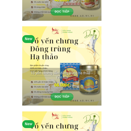
ĐỌC TIẾP
New
Tổ yến chưng sẵn đông trùng hạ thảo –
Yến Na
66.000
₫
ĐỌC TIẾP
New