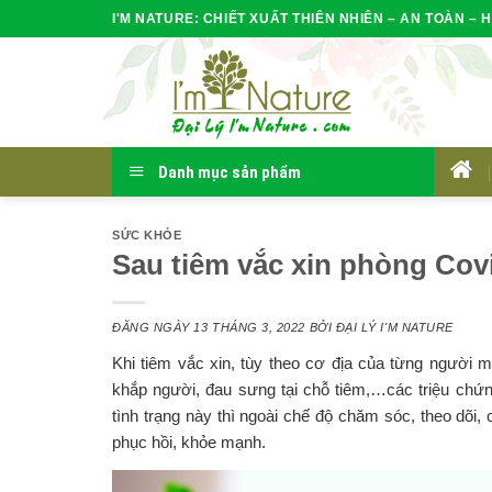
Skip
I'M NATURE: CHIẾT XUẤT THIÊN NHIÊN – AN TOÀN – H
to
content
Danh mục sản phẩm
HOM
SỨC KHỎE
Sau tiêm vắc xin phòng Cov
ĐĂNG NGÀY
13 THÁNG 3, 2022
BỞI
ĐẠI LÝ I'M NATURE
Khi tiêm vắc xin, tùy theo cơ địa của từng ngườ
khắp người, đau sưng tại chỗ tiêm,…các triệu chứ
tình trạng này thì ngoài chế độ chăm sóc, theo dõi
phục hồi, khỏe mạnh.