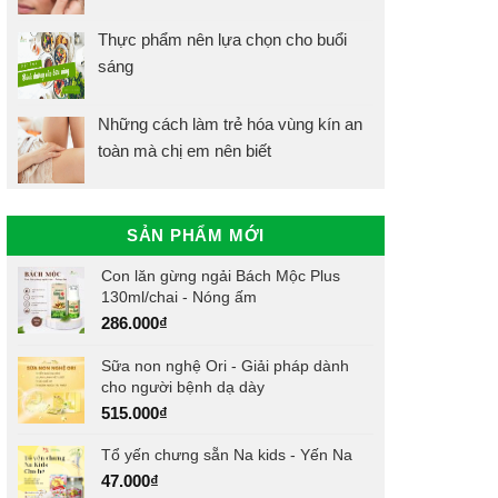
Thực phẩm nên lựa chọn cho buổi
sáng
Những cách làm trẻ hóa vùng kín an
toàn mà chị em nên biết
SẢN PHẨM MỚI
Con lăn gừng ngải Bách Mộc Plus
130ml/chai - Nóng ấm
286.000
₫
Sữa non nghệ Ori - Giải pháp dành
cho người bệnh dạ dày
515.000
₫
Tổ yến chưng sẵn Na kids - Yến Na
47.000
₫