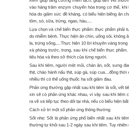
Kẽm giúp tăng cường miễn dịch, giúp làm vết thươn
vào hàng trăm enzym chuyển hóa trong cơ thể, khi
hóa do giảm sức đề kháng, có biểu hiện biếng ăn chậ
tôm, sò, sữa, trứng, ngao, hàu,…
Lựa chọn và chế biến thực phẩm: thực phẩm phải t
do nhiễm bệnh. Thực hiện ăn chín, uống sôi, không ăn 
la, trứng sống,…Thực hiện 10 lời khuyên vàng trong c
xà phòng trước, trong, sau khi chế biến thực phẩm
tiêu hóa và theo sở thích của từng người.
Sau khi tiêm, người mệt mỏi, chán ăn, sốt, sưng đ
thịt, cháo hành nấu thịt, súp gà, súp cua…đồng thời
nhiều thì có thể uống thuốc hạ sốt giảm đau.
Phản ứng thường gặp nhất sau khi tiêm là sốt, vết t
xin sẽ có phản ứng khác nhau, vì vậy sau khi tiêm c
ra về và tiếp tục theo dõi tại nhà, nếu có biểu hiện 
Cách xử trí một số phản ứng thông thường
Sốt nhẹ: Sốt là phản ứng phổ biến nhất sau khi ti
thường tự khỏi sau 1-2 ngày sau khi tiêm. Tuy nhiên