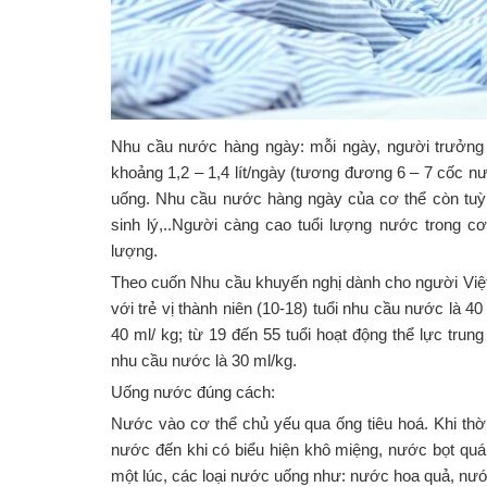
Nhu cầu nước hàng ngày: mỗi ngày, người trưởng 
khoảng 1,2 – 1,4 lít/ngày (tương đương 6 – 7 cốc n
uống. Nhu cầu nước hàng ngày của cơ thể còn tuỳ theo
sinh lý,..Người càng cao tuổi lượng nước trong cơ
lượng.
Theo cuốn Nhu cầu khuyến nghị dành cho người Việ
với trẻ vị thành niên (10-18) tuổi nhu cầu nước là 4
40 ml/ kg; từ 19 đến 55 tuổi hoạt động thể lực trun
nhu cầu nước là 30 ml/kg.
Uống nước đúng cách:
Nước vào cơ thể chủ yếu qua ống tiêu hoá. Khi thờ
nước đến khi có biểu hiện khô miệng, nước bọt qu
một lúc, các loại nước uống như: nước hoa quả, n