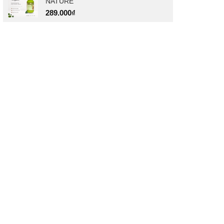
NATURE
289.000
₫