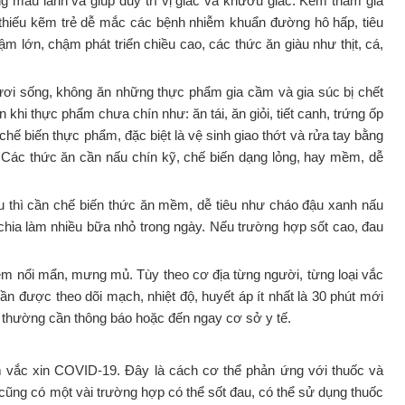
g mau lành và giúp duy trì vị giác và khướu giác. Kẽm tham gia
 thiếu kẽm trẻ dễ mắc các bệnh nhiễm khuẩn đường hô hấp, tiêu
m lớn, chậm phát triển chiều cao, các thức ăn giàu như thịt, cá,
ươi sống, không ăn những thực phẩm gia cầm và gia súc bị chết
khi thực phẩm chưa chín như: ăn tái, ăn giỏi, tiết canh, trứng ốp
hế biến thực phẩm, đặc biệt là vệ sinh giao thớt và rửa tay bằng
. Các thức ăn cần nấu chín kỹ, chế biến dạng lỏng, hay mềm, dễ
au thì cần chế biến thức ăn mềm, dễ tiêu như cháo đậu xanh nấu
 chia làm nhiều bữa nhỏ trong ngày. Nếu trường hợp sốt cao, đau
iêm nổi mẩn, mưng mủ. Tùy theo cơ địa từng người, từng loại vắc
ần được theo dõi mạch, nhiệt độ, huyết áp ít nhất là 30 phút mới
bất thường cần thông báo hoặc đến ngay cơ sở y tế.
êm vắc xin COVID-19. Đây là cách cơ thể phản ứng với thuốc và
 cũng có một vài trường hợp có thể sốt đau, có thể sử dụng thuốc