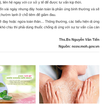
, liên hệ ngay với cơ sở y tế để được tư vấn kịp thời.
 đến vài ngày nhưng đây hoàn toàn là phản ứng bình thường và sẽ
 chườm lạnh ở chỗ tiêm để giảm đau.
 mề đay hoặc ngứa toàn thân… Thông thường, các biểu hiện dị ứng
khó chịu thì phải dùng thuốc chống dị ứng với sự tư vấn của cán
Ths.Bs Nguyễn Văn Tiến
Nguồn: ncov.moh.gov.vn