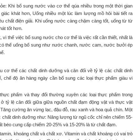
ỏe: Khi bổ sung nước vào cơ thể qúa nhiều trong một thời gian
iác khát hơn, Uống nhiều một lúc làm lượng mồ hôi bài tiết ra
u chất điện giải. Khi uống nước càng chậm càng tốt, uống từ từ
át tốt hơn.
 vì thế việc bổ sung nước cho cơ thể là việc rất cần thiết, nhất là
 có thể uống bổ sung như nước chanh, nước cam, nước bưởi ép
hể.
 cơ thể các chất dinh dưỡng và cân đối về tỷ lệ các chất dinh
, chế độ ăn hàng ngày cần bổ sung các loại thực phẩm giàu vi
i thực phẩm và thay đổi thường xuyên các loại thực phẩm trong
ở tỷ lệ cân đối giữa giữa nguồn chất đạm động vật và thực vật
). Tăng cường ăn vừng lạc, đậu đỗ, rau xanh và hoa quả chín. Một
 chất dinh dưỡng như: Năng lượng từ ngũ cốc chỉ nên chiếm 55-
hất béo cung cấp chiếm 20-25% và 15-20% là từ chất đạm.
amin, khoáng chất và chất xơ. Vitamin và chất khoáng có vai trò