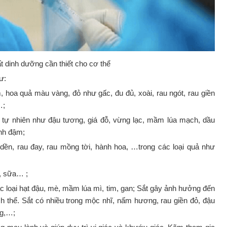
t dinh dưỡng cần thiết cho cơ thể
ư:
 hoa quả màu vàng, đỏ như gấc, đu đủ, xoài, rau ngót, rau giền
…;
 tự nhiên như đậu tương, giá đỗ, vừng lạc, mầm lúa mạch, dầu
anh đậm;
u dền, rau đay, rau mồng tời, hành hoa, …trong các loại quả như
n, sữa… ;
c loại hạt đậu, mè, mầm lúa mì, tim, gan; Sắt gây ảnh hưởng đến
ch thể. Sắt có nhiều trong mộc nhĩ, nấm hương, rau giền đỏ, đậu
ng,…;