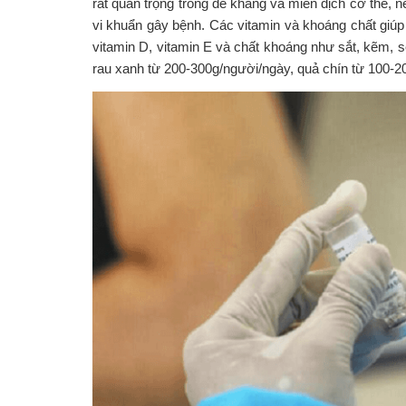
rất quan trọng trong đề kháng và miễn dịch cơ thể, n
vi khuẩn gây bệnh. Các vitamin và khoáng chất giúp
vitamin D, vitamin E và chất khoáng như sắt, kẽm, 
rau xanh từ 200-300g/người/ngày, quả chín từ 100-2