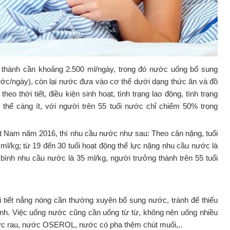
thành cần khoảng 2.500 ml/ngày, trong đó nước uống bổ sung
ước/ngày), còn lại nước đưa vào cơ thể dưới dạng thức ăn và đồ
 thời tiết, điều kiện sinh hoạt, tình trạng lao động, tình trạng
 thể càng ít, với người trên 55 tuổi nước chỉ chiếm 50% trọng
t Nam năm 2016, thì nhu cầu nước như sau: Theo cân nặng, tuổi
0 ml/kg; từ 19 đến 30 tuổi hoạt động thể lực nặng nhu cầu nước là
g bình nhu cầu nước là 35 ml/kg, người trưởng thành trên 55 tuổi
i tiết nắng nóng cần thường xuyên bổ sung nước, tránh để thiếu
ánh. Việc uống nước cũng cần uống từ từ, không nên uống nhiều
ước rau, nước OSEROL, nước có pha thêm chút muối,..