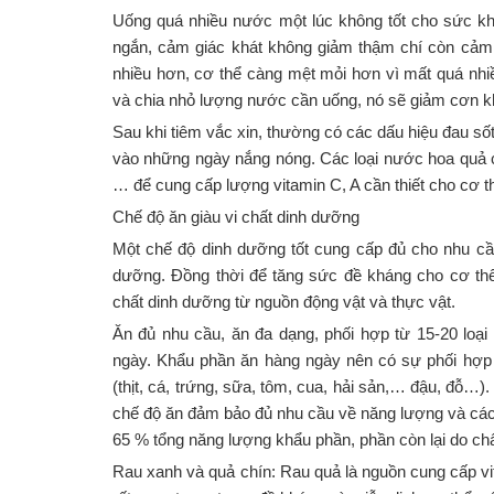
Uống quá nhiều nước một lúc không tốt cho sức kh
ngắn, cảm giác khát không giảm thậm chí còn cảm g
nhiều hơn, cơ thể càng mệt mỏi hơn vì mất quá nhiề
và chia nhỏ lượng nước cần uống, nó sẽ giảm cơn kh
Sau khi tiêm vắc xin, thường có các dấu hiệu đau sốt,
vào những ngày nắng nóng. Các loại nước hoa quả
… để cung cấp lượng vitamin C, A cần thiết cho cơ t
Chế độ ăn giàu vi chất dinh dưỡng
Một chế độ dinh dưỡng tốt cung cấp đủ cho nhu cầu
dưỡng. Đồng thời để tăng sức đề kháng cho cơ thể
chất dinh dưỡng từ nguồn động vật và thực vật.
Ăn đủ nhu cầu, ăn đa dạng, phối hợp từ 15-20 loạ
ngày. Khẩu phần ăn hàng ngày nên có sự phối hợp 
(thịt, cá, trứng, sữa, tôm, cua, hải sản,… đậu, đỗ…
chế độ ăn đảm bảo đủ nhu cầu về năng lượng và các
65 % tổng năng lượng khẩu phần, phần còn lại do c
Rau xanh và quả chín: Rau quả là nguồn cung cấp vit