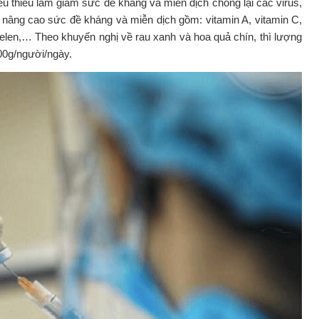
ếu thiếu làm giảm sức đề kháng và miễn dịch chống lại các virus,
 nâng cao sức đề kháng và miễn dịch gồm: vitamin A, vitamin C,
selen,… Theo khuyến nghị về rau xanh và hoa quả chín, thì lượng
00g/người/ngày.