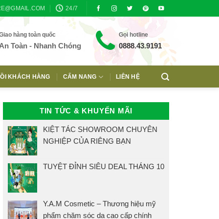
RE@GMAIL.COM
24/7
Giao hàng toàn quốc
Gọi hotline
An Toàn - Nhanh Chóng
0888.43.9191
ỒI KHÁCH HÀNG
CẨM NANG
LIÊN HỆ
TIN TỨC & KHUYẾN MÃI
KIỆT TÁC SHOWROOM CHUYÊN
NGHIỆP CỦA RIÊNG BẠN
TUYỆT ĐỈNH SIÊU DEAL THÁNG 10
Y.A.M Cosmetic – Thương hiệu mỹ
phẩm chăm sóc da cao cấp chính