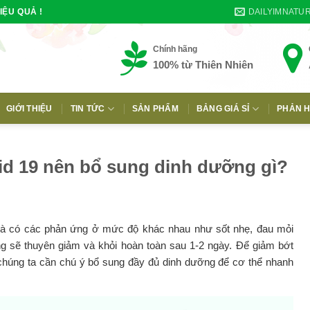
DAILYIMNATU
IỆU QUẢ !
Chính hãng
100% từ Thiên Nhiên
GIỚI THIỆU
TIN TỨC
SẢN PHẨM
BẢNG GIÁ SỈ
PHẢN H
E
id 19 nên bổ sung dinh dưỡng gì?
i mà có các phản ứng ở mức độ khác nhau như sốt nhẹ, đau mỏi
ng sẽ thuyên giảm và khỏi hoàn toàn sau 1-2 ngày. Để giảm bớt
, chúng ta cần chú ý bổ sung đầy đủ dinh dưỡng để cơ thể nhanh