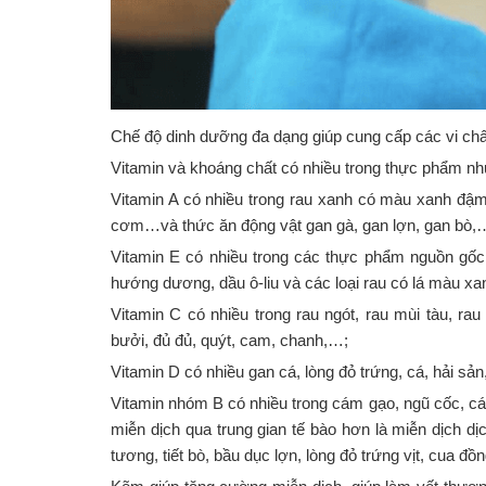
Chế độ dinh dưỡng đa dạng giúp cung cấp các vi chấ
Vitamin và khoáng chất có nhiều trong thực phẩm nh
Vitamin A có nhiều trong rau xanh có màu xanh đậm,
cơm…và thức ăn động vật gan gà, gan lợn, gan bò,
Vitamin E có nhiều trong các thực phẩm nguồn gốc
hướng dương, dầu ô-liu và các loại rau có lá màu x
Vitamin C có nhiều trong rau ngót, rau mùi tàu, ra
bưởi, đủ đủ, quýt, cam, chanh,…;
Vitamin D có nhiều gan cá, lòng đỏ trứng, cá, hải sả
Vitamin nhóm B có nhiều trong cám gạo, ngũ cốc, cá
miễn dịch qua trung gian tế bào hơn là miễn dịch dị
tương, tiết bò, bầu dục lợn, lòng đỏ trứng vịt, cua đồ