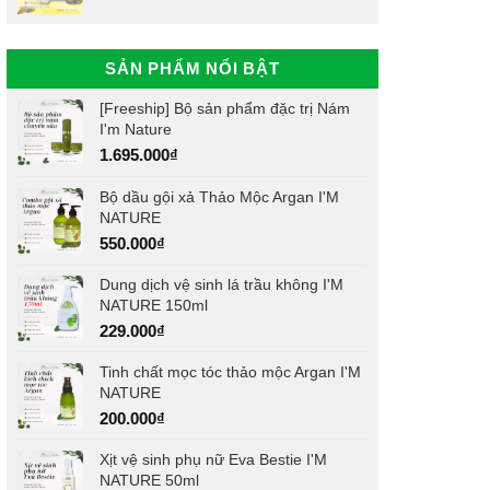
SẢN PHẨM NỔI BẬT
[Freeship] Bộ sản phẩm đặc trị Nám
I'm Nature
1.695.000
₫
Bộ dầu gội xả Thảo Mộc Argan I'M
NATURE
550.000
₫
Dung dịch vệ sinh lá trầu không I'M
NATURE 150ml
229.000
₫
Tinh chất mọc tóc thảo mộc Argan I'M
NATURE
200.000
₫
Xịt vệ sinh phụ nữ Eva Bestie I'M
NATURE 50ml