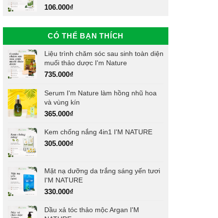
106.000
₫
CÓ THỂ BẠN THÍCH
Liệu trình chăm sóc sau sinh toàn diện
muối thảo dược I'm Nature
735.000
₫
Serum I'm Nature làm hồng nhũ hoa
và vùng kín
365.000
₫
Kem chống nắng 4in1 I'M NATURE
305.000
₫
Mặt nạ dưỡng da trắng sáng yến tươi
I'M NATURE
330.000
₫
Dầu xả tóc thảo mộc Argan I'M