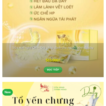
Sữa non nghệ Ori – Giải pháp dành cho người bệnh dạ dày
515.000
₫
ĐỌC TIẾP
New