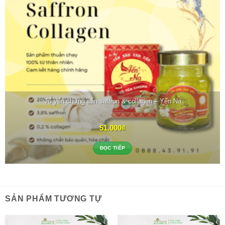
Tổ yến chưng sẵn saffron & collagen – Yến Na
51.000
₫
ĐỌC TIẾP
SẢN PHẨM TƯƠNG TỰ