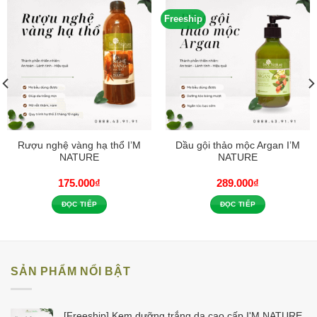
Freeship
Rượu nghệ vàng hạ thổ I’M
Dầu gội thảo mộc Argan I’M
NATURE
NATURE
175.000
₫
289.000
₫
ĐỌC TIẾP
ĐỌC TIẾP
SẢN PHẨM NỔI BẬT
[Freeship] Kem dưỡng trắng da cao cấp I'M NATURE