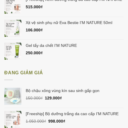
515.000
₫
Xịt vệ sinh phụ nữ Eva Bestie I'M NATURE 50ml
106.000
₫
Gel tẩy da chết I'M NATURE
250.000
₫
ĐANG GIẢM GIÁ
Bộ chậu xông vùng kín sau sinh gấp gọn
Giá
Giá
150.000
₫
129.000
₫
gốc
hiện
là:
tại
150.000₫.
là:
[Freeship] Bộ dưỡng trắng da cao cấp I'M NATURE
129.000₫.
Giá
Giá
1.050.000
₫
998.000
₫
gốc
hiện