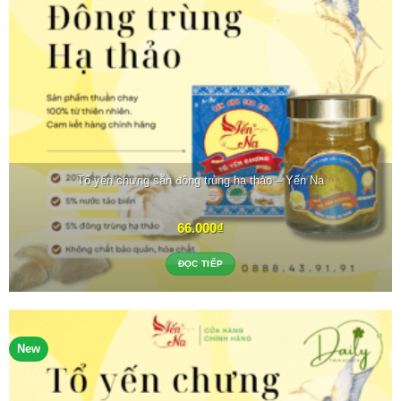
Tổ yến chưng sẵn đông trùng hạ thảo – Yến Na
66.000
₫
ĐỌC TIẾP
New