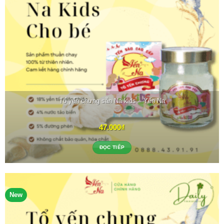
Tổ yến chưng sẵn Na kids – Yến Na
47.000
₫
ĐỌC TIẾP
New