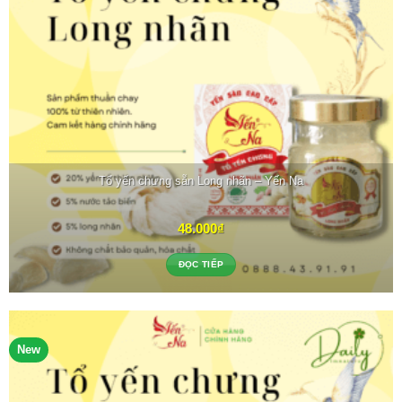
Tổ yến chưng sẵn Long nhãn – Yến Na
48.000
₫
ĐỌC TIẾP
New