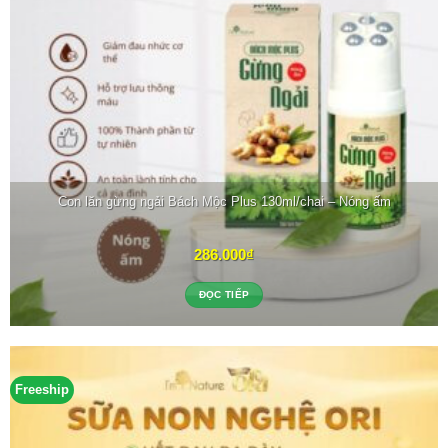
Con lăn gừng ngải Bách Mộc Plus 130ml/chai – Nóng ấm
286.000
₫
ĐỌC TIẾP
Freeship