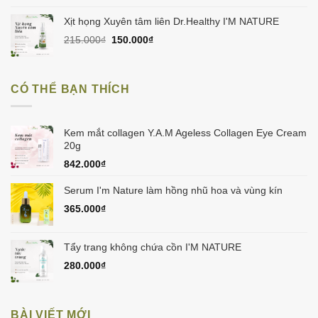
là:
tại
1.050.000₫.
là:
Xịt họng Xuyên tâm liên Dr.Healthy I'M NATURE
998.000₫.
Giá
Giá
215.000
₫
150.000
₫
gốc
hiện
là:
tại
215.000₫.
là:
CÓ THỂ BẠN THÍCH
150.000₫.
Kem mắt collagen Y.A.M Ageless Collagen Eye Cream
20g
842.000
₫
Serum I'm Nature làm hồng nhũ hoa và vùng kín
365.000
₫
Tẩy trang không chứa cồn I'M NATURE
280.000
₫
BÀI VIẾT MỚI