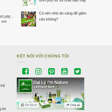
sinh phụ nữ tốt nhất hiện nay
Có nên nhịn ăn sáng để giảm
NATURE -
cân không?
ệ sức
KẾT NỐI VỚI CHÚNG TÔI
trả
 tin