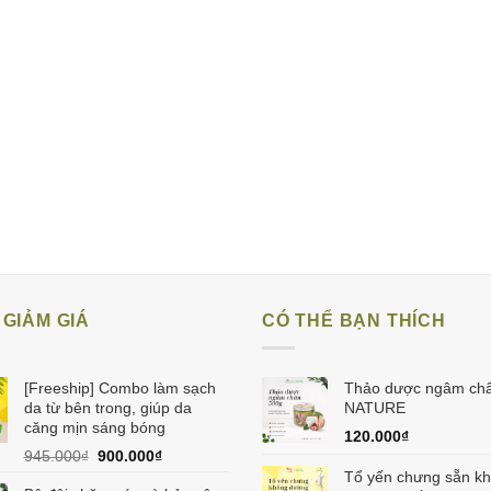
GIẢM GIÁ
CÓ THỂ BẠN THÍCH
[Freeship] Combo làm sạch
Thảo dược ngâm châ
da từ bên trong, giúp da
NATURE
căng mịn sáng bóng
120.000
₫
Giá
Giá
945.000
₫
900.000
₫
gốc
hiện
Tổ yến chưng sẵn k