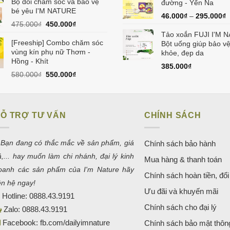
Bộ đôi chăm sóc và bảo vệ
là:
tại
đường - Yến Na
bé yêu I'M NATURE
945.000₫.
là:
46.000
₫
–
295.000
₫
900.000₫.
Giá
Giá
475.000
₫
450.000
₫
gốc
hiện
Tảo xoắn FUJI I'M 
là:
tại
[Freeship] Combo chăm sóc
Bột uống giúp bảo v
475.000₫.
là:
vùng kín phụ nữ Thơm -
khỏe, đẹp da
450.000₫.
Hồng - Khít
385.000
₫
Giá
Giá
580.000
₫
550.000
₫
gốc
hiện
là:
tại
580.000₫.
là:
550.000₫.
Ỗ TRỢ TƯ VẤN
CHÍNH SÁCH
 Bạn đang có thắc mắc về sản phẩm, giá
Chính sách bảo hành
ả,... hay muốn làm chi nhánh, đại lý kinh
Mua hàng & thanh toán
oanh các sản phẩm của I'm Nature hãy
Chính sách hoàn tiền, đổi 
iên hệ ngay!
Ưu đãi và khuyến mãi
Hotline:
0888.43.9191
Chính sách cho đại lý
Zalo:
0888.43.9191
Facebook:
fb.com/dailyimnature
Chính sách bảo mật thông