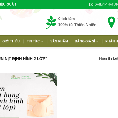
DAILYIMNATU
IỆU QUẢ !
Chính hãng
100% từ Thiên Nhiên
GIỚI THIỆU
TIN TỨC
SẢN PHẨM
BẢNG GIÁ SỈ
PHẢN H
E
Hiển thị kế
 NỊT ĐỊNH HÌNH 2 LỚP”