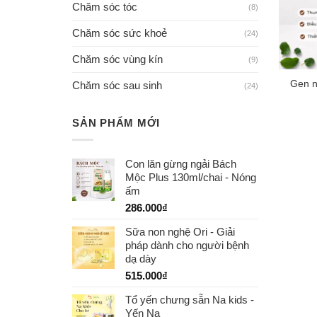
Chăm sóc tóc
(8)
Chăm sóc sức khoẻ
(24)
Chăm sóc vùng kín
(9)
Gen n
Chăm sóc sau sinh
(24)
SẢN PHẨM MỚI
Con lăn gừng ngải Bách
Mộc Plus 130ml/chai - Nóng
ấm
286.000
₫
Sữa non nghệ Ori - Giải
pháp dành cho người bệnh
dạ dày
515.000
₫
Tổ yến chưng sẵn Na kids -
Yến Na