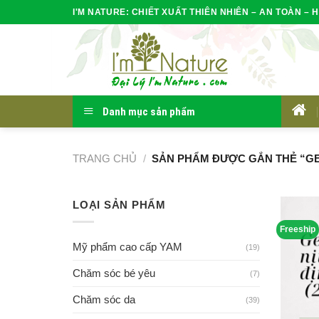
Skip
I'M NATURE: CHIẾT XUẤT THIÊN NHIÊN – AN TOÀN – H
to
content
Danh mục sản phẩm
HOM
TRANG CHỦ
/
SẢN PHẨM ĐƯỢC GẮN THẺ “GEN
LOẠI SẢN PHẨM
Freeship
Mỹ phẩm cao cấp YAM
(19)
Chăm sóc bé yêu
(7)
Chăm sóc da
(39)