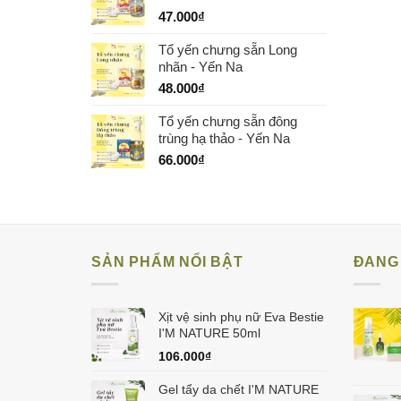
47.000
₫
Tổ yến chưng sẵn Long
nhãn - Yến Na
48.000
₫
Tổ yến chưng sẵn đông
trùng hạ thảo - Yến Na
66.000
₫
SẢN PHẨM NỔI BẬT
ĐANG 
Xịt vệ sinh phụ nữ Eva Bestie
I'M NATURE 50ml
106.000
₫
Gel tẩy da chết I'M NATURE