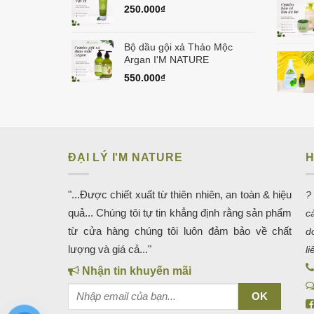
250.000
₫
Bộ dầu gội xả Thảo Mộc
Argan I'M NATURE
550.000
₫
ĐẠI LÝ I'M NATURE
H
"...Được chiết xuất từ thiên nhiên, an toàn & hiệu
?
quả... Chúng tôi tự tin khẳng định rằng sản phẩm
c
từ cửa hàng chúng tôi luôn đảm bảo về chất
d
lượng và giá cả..."
l
Nhận tin khuyến mãi