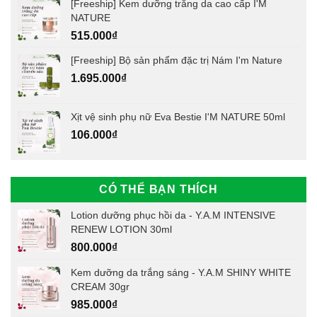
[Freeship] Kem dưỡng trắng da cao cấp I'M
NATURE
515.000
₫
[Freeship] Bộ sản phẩm đặc trị Nám I'm Nature
1.695.000
₫
Xịt vệ sinh phụ nữ Eva Bestie I'M NATURE 50ml
106.000
₫
CÓ THỂ BẠN THÍCH
Lotion dưỡng phục hồi da - Y.A.M INTENSIVE
RENEW LOTION 30ml
800.000
₫
Kem dưỡng da trắng sáng - Y.A.M SHINY WHITE
CREAM 30gr
985.000
₫