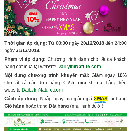
Thời gian áp dụng:
Từ
00:00
ngày
20/12/2018
đến
24:00
ngày
31/12/2018
.
Phạm vi áp dụng:
Chương trình dành cho tất cả khách
hàng đặt mua tại website
DaiLyImNature.com
Nội dung chương trình khuyến mãi:
Giảm ngay
10%
cho tất cả các đơn hàng
≤ 2,5 triệu
khi đặt hàng trên
website
DaiLyImNature.com
Cách áp dụng:
Nhập ngay mã giảm giá
XMAS
tại trang
Giỏ hàng
hoặc trang
Đặt hàng
(như hình dưới).