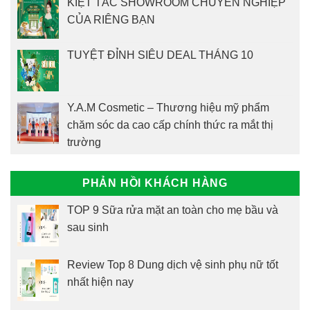
KIỆT TÁC SHOWROOM CHUYÊN NGHIỆP
CỦA RIÊNG BẠN
TUYỆT ĐỈNH SIÊU DEAL THÁNG 10
Y.A.M Cosmetic – Thương hiệu mỹ phẩm
chăm sóc da cao cấp chính thức ra mắt thị
trường
PHẢN HỒI KHÁCH HÀNG
TOP 9 Sữa rửa mặt an toàn cho mẹ bầu và
sau sinh
Review Top 8 Dung dịch vệ sinh phụ nữ tốt
nhất hiện nay