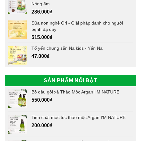
Nóng ấm
286.000
₫
Sữa non nghệ Ori - Giải pháp dành cho người
bệnh dạ dày
515.000
₫
Tổ yến chưng sẵn Na kids - Yến Na
47.000
₫
SẢN PHẨM NỔI BẬT
Bộ dầu gội xả Thảo Mộc Argan I'M NATURE
550.000
₫
Tinh chất mọc tóc thảo mộc Argan I'M NATURE
200.000
₫