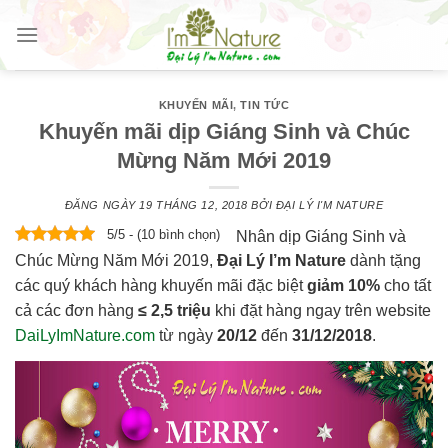
Skip
to
content
KHUYẾN MÃI
,
TIN TỨC
Khuyến mãi dịp Giáng Sinh và Chúc
Mừng Năm Mới 2019
ĐĂNG NGÀY
19 THÁNG 12, 2018
BỞI
ĐẠI LÝ I'M NATURE
5/5 - (10 bình chọn)
Nhân dịp Giáng Sinh và
Chúc Mừng Năm Mới 2019,
Đại Lý I’m Nature
dành tặng
các quý khách hàng khuyến mãi đặc biệt
giảm 10%
cho tất
cả các đơn hàng
≤ 2,5 triệu
khi đặt hàng ngay trên website
DaiLyImNature.com
từ ngày
20/12
đến
31/12/2018
.