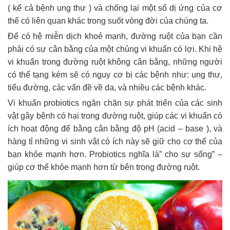
( kể cả bệnh ung thư ) và chống lại một số dị ứng của cơ
thể có liên quan khác trong suốt vòng đời của chúng ta.
Để có hệ miễn dịch khoẻ mạnh, đường ruột của bạn cần
phải có sự cân bằng của một chủng vi khuẩn có lợi. Khi hệ
vi khuẩn trong đường ruột không cân bằng, những người
có thể tạng kém sẽ có nguy cơ bị các bệnh như: ung thư,
tiểu đường, các vấn đề về da, và nhiều các bệnh khác.
Vi khuẩn probiotics ngăn chặn sự phát triển của các sinh
vật gây bệnh có hại trong đường ruột, giúp các vi khuẩn có
ích hoạt động để bằng cân bằng độ pH (acid – base ), và
hàng tỉ những vi sinh vật có ích này sẽ giữ cho cơ thể của
bạn khỏe mạnh hơn. Probiotics nghĩa là” cho sự sống” –
giúp cơ thể khỏe mạnh hơn từ bên trong đường ruột.