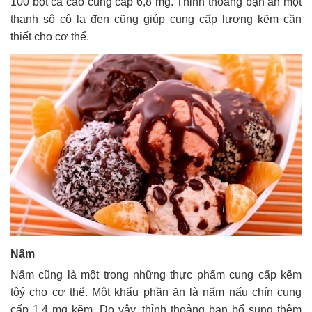
100 bột ca cao cung cấp 6,8 mg. Thỉnh thoảng bạn ăn một
thanh sô cô la đen cũng giúp cung cấp lượng kẽm cần
thiết cho cơ thể.
Nấm
Nấm cũng là một trong những thực phẩm cung cấp kẽm
tôý cho cơ thể. Một khẩu phần ăn là nấm nấu chín cung
cấp 1,4 mg kẽm. Do vậy, thỉnh thoảng bạn bổ sung thêm