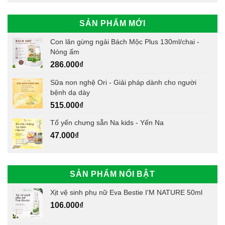
SẢN PHẨM MỚI
Con lăn gừng ngải Bách Mộc Plus 130ml/chai -
Nóng ấm
286.000
₫
Sữa non nghệ Ori - Giải pháp dành cho người
bệnh dạ dày
515.000
₫
Tổ yến chưng sẵn Na kids - Yến Na
47.000
₫
SẢN PHẨM NỔI BẬT
Xịt vệ sinh phụ nữ Eva Bestie I'M NATURE 50ml
106.000
₫