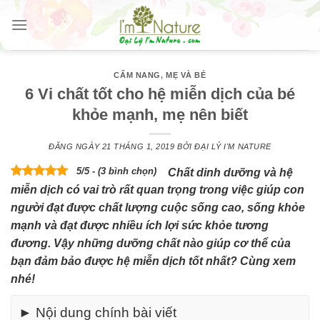
Skip
to
content
CẨM NANG
,
MẸ VÀ BÉ
6 Vi chất tốt cho hệ miễn dịch của bé
khỏe mạnh, mẹ nên biết
ĐĂNG NGÀY
21 THÁNG 1, 2019
BỞI
ĐẠI LÝ I'M NATURE
5/5 - (3 bình chọn)
Chất dinh dưỡng và hệ
miễn dịch có vai trò rất quan trọng trong việc giúp con
người đạt được chất lượng cuộc sống cao, sống khỏe
mạnh và đạt được nhiều ích lợi sức khỏe tương
đương. Vậy những dưỡng chất nào giúp cơ thể của
bạn đảm bảo được hệ miễn dịch tốt nhất? Cùng xem
nhé!
► Nội dung chính bài viết