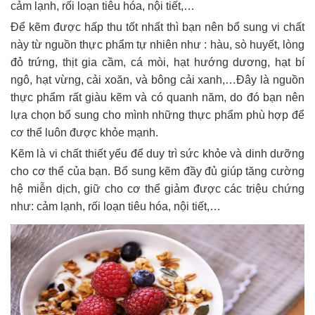
cảm lạnh, rối loạn tiêu hóa, nội tiết,…
Để kẽm được hấp thu tốt nhất thì bạn nên bổ sung vi chất
này từ nguồn thực phẩm tự nhiên như : hàu, sò huyết, lòng
đỏ trứng, thịt gia cầm, cá mòi, hạt hướng dương, hạt bí
ngô, hạt vừng, cải xoăn, và bông cải xanh,…Đây là nguồn
thực phẩm rất giàu kẽm và có quanh năm, do đó bạn nên
lựa chọn bổ sung cho mình những thực phẩm phù hợp để
cơ thể luôn được khỏe mạnh.
Kẽm là vi chất thiết yếu để duy trì sức khỏe và dinh dưỡng
cho cơ thể của bạn. Bổ sung kẽm đầy đủ giúp tăng cường
hệ miễn dịch, giữ cho cơ thể giảm được các triệu chứng
như: cảm lạnh, rối loạn tiêu hóa, nội tiết,…