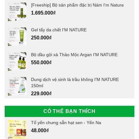
[Freeship] Bộ sản phẩm đặc trị Nám I'm Nature
1.695.000
₫
Gel tẩy da chết I'M NATURE
250.000
₫
Bộ dầu gội xả Thảo Mộc Argan I'M NATURE
550.000
₫
Dung dịch vệ sinh lá trầu không I'M NATURE
150ml
229.000
₫
CÓ THỂ BẠN THÍCH
Tổ yến chưng sẵn hạt sen - Yến Na
48.000
₫