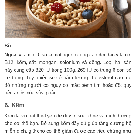
Sò
Ngoài vitamin D, sò là một nguồn cung cấp dồi dào vitamin
B12, kẽm, sắt, mangan, selenium và đồng. Loại hải sản
này cung cấp 320 IU trong 100g, 269 IU có trung 6 con sò
cỡ trung. Tuy nhiên sò có hàm lượng cholesterol cao, do
đó những người có nguy cơ mắc bệnh tim hoặc đột quỵ
nên ăn ở mức vừa phải.
6. Kẽm
Kẽm là vi chất thiết yếu để duy trì sức khỏe và dinh dưỡng
cho cơ thể bạn. Bổ sung kẽm đầy đủ giúp tăng cường hệ
miễn dịch, giữ cho cơ thể giảm được các triệu chứng như