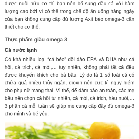
được nuôi hữu cơ thì bạn nên bổ sung dầu cá với hàm
lượng cao bởi vì có thể trong chế độ ăn uống hàng ngày
của bạn không cung cấp đủ lượng Axit béo omega-3 cần
thiết cho cơ thể.
Thực phẩm giàu omega 3
Cá nước lạnh
Có khá nhiều loại “cá béo” dồi dào EPA và DHA như cá
hồi, cá trích, cá mòi,… tuy nhiên, không phải tất cả đều
được khuyến khích cho bà bầu. Lý do là 1 số loài cá có
chứa quá nhiều thủy ngân, dioxin nên cực kì nguy hiểm
cho phụ nữ mang thai. Vì thế, để đảm bảo an toàn, các mẹ
bầu nên chọn cá hồi tự nhiên, cá mòi, cá trích, hàu nuôi,…
3 phần cá mỗi tuần sẽ giúp mẹ cung cấp đầy đủ omega-3
cho mình và bé yêu.