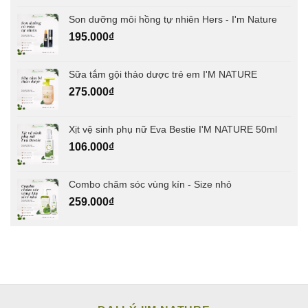
Son dưỡng môi hồng tự nhiên Hers - I'm Nature
195.000
₫
Sữa tắm gội thảo dược trẻ em I'M NATURE
275.000
₫
Xịt vệ sinh phụ nữ Eva Bestie I'M NATURE 50ml
106.000
₫
Combo chăm sóc vùng kín - Size nhỏ
259.000
₫