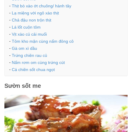
Thịt bò xào ớt chuông/ hành tây
Lạ miệng với ngô xào thịt
Chả đậu non trộn thịt
Lá lốt cuộn tôm
Vịt xào củ cải muối
Tôm kho mặn cùng nấm đông cô
Gà om xì dầu
Trứng chiên rau củ
Nấm rơm om cùng trứng cút
Cá chiên sốt chua ngọt
Sườn sốt me