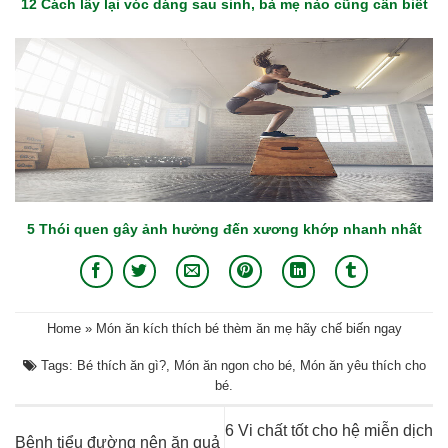
12 Cách lấy lại vóc dáng sau sinh, bà mẹ nào cũng cần biết
5 Thói quen gây ảnh hưởng đến xương khớp nhanh nhất
Home
»
Món ăn kích thích bé thèm ăn mẹ hãy chế biến ngay
Tags:
Bé thích ăn gì?
,
Món ăn ngon cho bé
,
Món ăn yêu thích cho
bé
.
6 Vi chất tốt cho hệ miễn dịch
Bệnh tiểu đường nên ăn quả