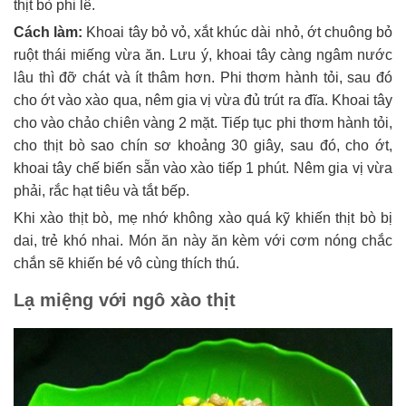
thịt bò phi lê.
Cách làm:
Khoai tây bỏ vỏ, xắt khúc dài nhỏ, ớt chuông bỏ
ruột thái miếng vừa ăn. Lưu ý, khoai tây càng ngâm nước
lâu thì đỡ chát và ít thâm hơn. Phi thơm hành tỏi, sau đó
cho ớt vào xào qua, nêm gia vị vừa đủ trút ra đĩa. Khoai tây
cho vào chảo chiên vàng 2 mặt. Tiếp tục phi thơm hành tỏi,
cho thịt bò sao chín sơ khoảng 30 giây, sau đó, cho ớt,
khoai tây chế biến sẵn vào xào tiếp 1 phút. Nêm gia vị vừa
phải, rắc hạt tiêu và tắt bếp.
Khi xào thịt bò, mẹ nhớ không xào quá kỹ khiến thịt bò bị
dai, trẻ khó nhai. Món ăn này ăn kèm với cơm nóng chắc
chắn sẽ khiến bé vô cùng thích thú.
Lạ miệng với ngô xào thịt