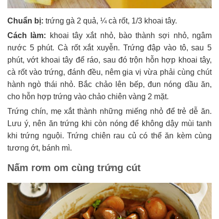
Chuẩn bị:
trứng gà 2 quả, ¼ cà rốt, 1/3 khoai tây.
Cách làm:
khoai tây xắt nhỏ, bào thành sợi nhỏ, ngâm
nước 5 phút. Cà rốt xắt xuyễn. Trứng đập vào tô, sau 5
phút, vớt khoai tây để ráo, sau đó trộn hỗn hợp khoai tây,
cà rốt vào trứng, đánh đều, nêm gia vị vừa phải cùng chút
hành ngò thái nhỏ. Bắc chảo lên bếp, đun nóng dầu ăn,
cho hỗn hợp trứng vào chảo chiên vàng 2 mặt.
Trứng chín, mẹ xắt thành những miếng nhỏ để trẻ dễ ăn.
Lưu ý, nên ăn trứng khi còn nóng để không dậy mùi tanh
khi trứng nguội. Trứng chiên rau củ có thể ăn kèm cùng
tương ớt, bánh mì.
Nấm rơm om cùng trứng cút