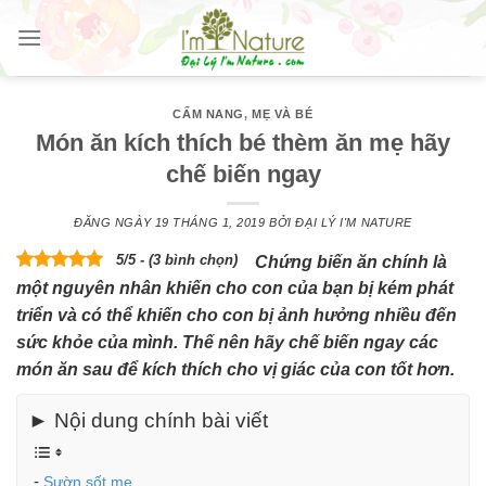
Skip
to
content
CẨM NANG
,
MẸ VÀ BÉ
Món ăn kích thích bé thèm ăn mẹ hãy
chế biến ngay
ĐĂNG NGÀY
19 THÁNG 1, 2019
BỞI
ĐẠI LÝ I'M NATURE
5/5 - (3 bình chọn)
Chứng biến ăn chính là
một nguyên nhân khiến cho con của bạn bị kém phát
triển và có thể khiến cho con bị ảnh hưởng nhiều đến
sức khỏe của mình. Thế nên hãy chế biến ngay các
món ăn sau để kích thích cho vị giác của con tốt hơn.
► Nội dung chính bài viết
Sườn sốt me