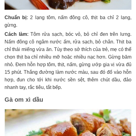
Chuẩn bị:
2 lạng tôm, nấm đông cô, thịt ba chỉ 2 lạng,
gừng.
Cách làm:
Tôm rửa sạch, bóc vỏ, bỏ chỉ đen trên lưng.
Nấm đông cô ngâm nước ấm, rửa sạch, bỏ chân. Thịt ba
chỉ thái miếng vừa ăn. Tùy theo sở thích của trẻ, mẹ có thể
chọn thịt ba chỉ nhiều mỡ hoặc nhiều nạc hơn. Gừng băm
nhỏ. Đem hỗn hợp tôm, thịt, nấm, gừng ướp gia vị vừa đủ
15 phút. Thắng đường làm nước màu, sau đó đổ vào hỗn
hợp, đun cho tới khi nước sền sệt, thêm chút dầu, đảo
nhanh tay, rắc tiêu, tắt bếp.
Gà om xì dầu