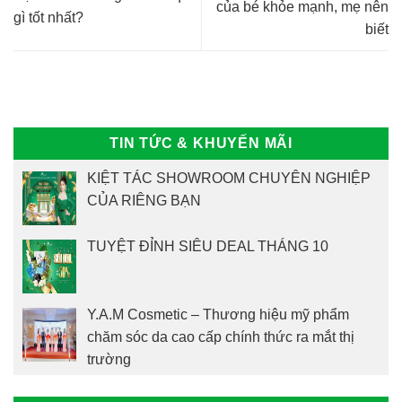
của bé khỏe mạnh, mẹ nên
gì tốt nhất?
biết
TIN TỨC & KHUYẾN MÃI
KIỆT TÁC SHOWROOM CHUYÊN NGHIỆP
CỦA RIÊNG BẠN
TUYỆT ĐỈNH SIÊU DEAL THÁNG 10
Y.A.M Cosmetic – Thương hiệu mỹ phẩm
chăm sóc da cao cấp chính thức ra mắt thị
trường