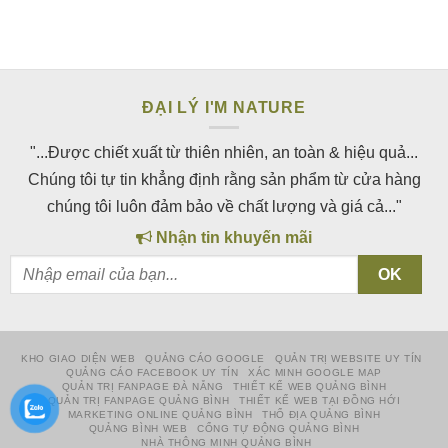
ĐẠI LÝ I'M NATURE
"...Được chiết xuất từ thiên nhiên, an toàn & hiệu quả...
Chúng tôi tự tin khẳng định rằng sản phẩm từ cửa hàng
chúng tôi luôn đảm bảo về chất lượng và giá cả..."
Nhận tin khuyến mãi
KHO GIAO DIỆN WEB
QUẢNG CÁO GOOGLE
QUẢN TRỊ WEBSITE UY TÍN
QUẢNG CÁO FACEBOOK UY TÍN
XÁC MINH GOOGLE MAP
QUẢN TRỊ FANPAGE ĐÀ NẴNG
THIẾT KẾ WEB QUẢNG BÌNH
QUẢN TRỊ FANPAGE QUẢNG BÌNH
THIẾT KẾ WEB TẠI ĐỒNG HỚI
MARKETING ONLINE QUẢNG BÌNH
THỔ ĐỊA QUẢNG BÌNH
QUẢNG BÌNH WEB
CỔNG TỰ ĐỘNG QUẢNG BÌNH
NHÀ THÔNG MINH QUẢNG BÌNH