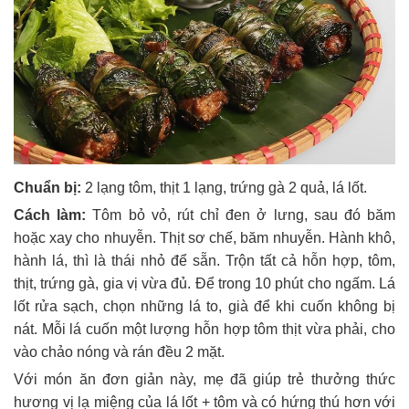
Chuẩn bị:
2 lạng tôm, thịt 1 lạng, trứng gà 2 quả, lá lốt.
Cách làm:
Tôm bỏ vỏ, rút chỉ đen ở lưng, sau đó băm
hoặc xay cho nhuyễn. Thịt sơ chế, băm nhuyễn. Hành khô,
hành lá, thì là thái nhỏ để sẵn. Trộn tất cả hỗn hợp, tôm,
thịt, trứng gà, gia vị vừa đủ. Để trong 10 phút cho ngấm. Lá
lốt rửa sạch, chọn những lá to, già để khi cuốn không bị
nát. Mỗi lá cuốn một lượng hỗn hợp tôm thịt vừa phải, cho
vào chảo nóng và rán đều 2 mặt.
Với món ăn đơn giản này, mẹ đã giúp trẻ thưởng thức
hương vị lạ miệng của lá lốt + tôm và có hứng thú hơn với