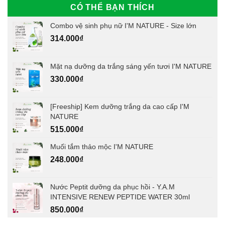
CÓ THỂ BẠN THÍCH
Combo vệ sinh phụ nữ I'M NATURE - Size lớn
314.000
₫
Mặt nạ dưỡng da trắng sáng yến tươi I'M NATURE
330.000
₫
[Freeship] Kem dưỡng trắng da cao cấp I'M
NATURE
515.000
₫
Muối tắm thảo mộc I'M NATURE
248.000
₫
Nước Peptit dưỡng da phục hồi - Y.A.M
INTENSIVE RENEW PEPTIDE WATER 30ml
850.000
₫