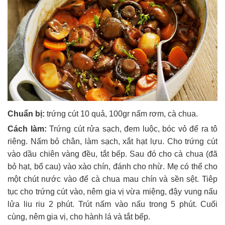
Chuẩn bị:
trứng cút 10 quả, 100gr nấm rơm, cà chua.
Cách làm:
Trứng cút rửa sạch, đem luộc, bóc vỏ để ra tô
riêng. Nấm bỏ chân, làm sạch, xắt hạt lựu. Cho trứng cút
vào dầu chiên vàng đều, tắt bếp. Sau đó cho cà chua (đã
bỏ hạt, bổ cau) vào xào chín, đánh cho nhừ. Mẹ có thể cho
một chút nước vào để cà chua mau chín và sền sệt. Tiêp
tục cho trứng cút vào, nêm gia vị vừa miệng, đậy vung nấu
lửa liu riu 2 phút. Trút nấm vào nấu trong 5 phút. Cuối
cùng, nêm gia vị, cho hành lá và tắt bếp.