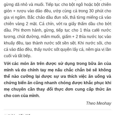
gừng dã nhỏ và muối. Tiếp tục cho bột ngô hoặc bột chiên
giòn + rượu vào đảo đều, ướp cùng cá trong 30 phút cho
gia vị ngấm. Bắc chảo dầu đun sôi, thả từng miếng cá vào
chiên vàng 2 mặt. Cá chín, vớt ra giấy thấm dầu cho bớt
dầu. Phi thơm hành, gừng, tiếp tục cho 1 thìa café nước
tương, chút đường, mắm muối, giấm + 2 thìa nước lọc vào
khuấy đều, tạo thành nước sốt sền sệt. Khi nước sôi, cho
cá vào đảo đều, thấy nước sốt quyện lấy cá, nêm gia vị lần
cuối và tắt bếp.
Với các món ăn trên được sử dụng trong bữa ăn của
mình và do chính tay mẹ nấu chắc chắn bé sẽ không
thể nào cưỡng lại được sự ưa thích việc ăn uống và
chứng biến ăn cũng nhanh chóng được khắc phục khi
mẹ chuyên cần thay đổi thực đơn cung cấp thức ăn
cho con của mình.
Theo Meohay