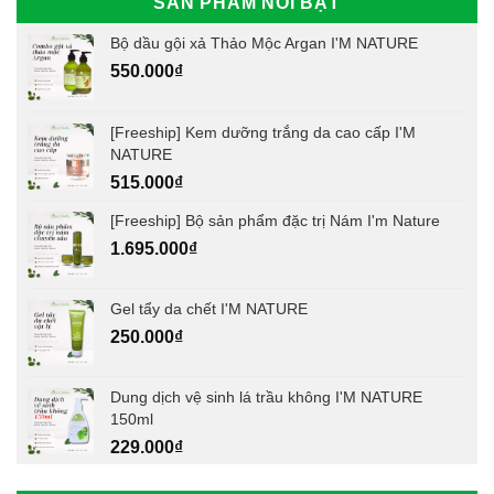
SẢN PHẨM NỔI BẬT
Bộ dầu gội xả Thảo Mộc Argan I'M NATURE
550.000
₫
[Freeship] Kem dưỡng trắng da cao cấp I'M
NATURE
515.000
₫
[Freeship] Bộ sản phẩm đặc trị Nám I'm Nature
1.695.000
₫
Gel tẩy da chết I'M NATURE
250.000
₫
Dung dịch vệ sinh lá trầu không I'M NATURE
150ml
229.000
₫