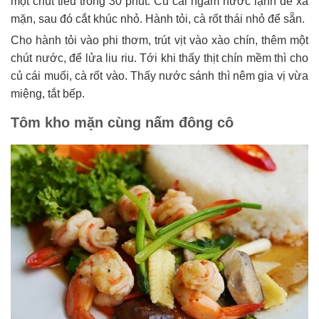
một chút tiêu trong 30 phút. Củ cải ngâm nước lạnh để xả
mặn, sau đó cắt khúc nhỏ. Hành tỏi, cà rốt thái nhỏ để sẵn.
Cho hành tỏi vào phi thơm, trút vịt vào xào chín, thêm một
chút nước, để lửa liu riu. Tới khi thấy thịt chín mềm thì cho
củ cái muối, cà rốt vào. Thấy nước sánh thì nêm gia vị vừa
miệng, tắt bếp.
Tôm kho mặn cùng nấm đông cô