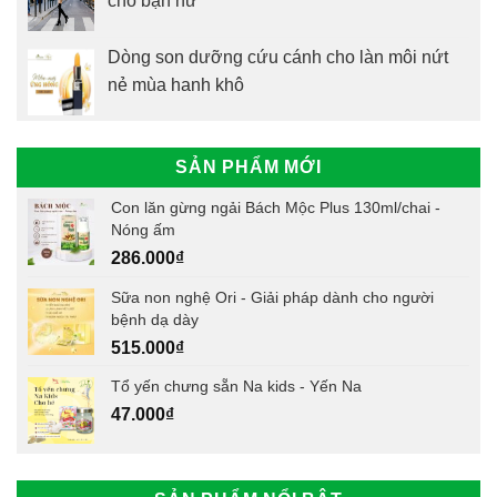
cho bạn nữ
Dòng son dưỡng cứu cánh cho làn môi nứt
nẻ mùa hanh khô
SẢN PHẨM MỚI
Con lăn gừng ngải Bách Mộc Plus 130ml/chai -
Nóng ấm
286.000
₫
Sữa non nghệ Ori - Giải pháp dành cho người
bệnh dạ dày
515.000
₫
Tổ yến chưng sẵn Na kids - Yến Na
47.000
₫