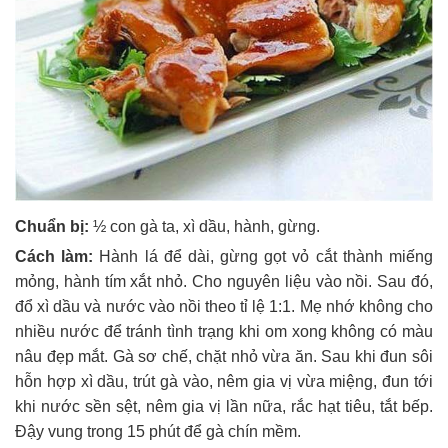
Chuẩn bị:
½ con gà ta, xì dầu, hành, gừng.
Cách làm:
Hành lá để dài, gừng gọt vỏ cắt thành miếng
mỏng, hành tím xắt nhỏ. Cho nguyên liệu vào nồi. Sau đó,
đổ xì dầu và nước vào nồi theo tỉ lệ 1:1. Mẹ nhớ không cho
nhiều nước để tránh tình trạng khi om xong không có màu
nâu đẹp mắt. Gà sơ chế, chặt nhỏ vừa ăn. Sau khi đun sôi
hỗn hợp xì dầu, trút gà vào, nêm gia vị vừa miệng, đun tới
khi nước sền sệt, nêm gia vị lần nữa, rắc hạt tiêu, tắt bếp.
Đậy vung trong 15 phút để gà chín mềm.