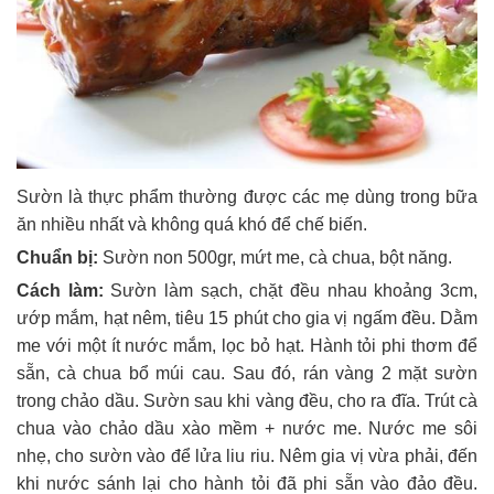
Sườn là thực phẩm thường được các mẹ dùng trong bữa
ăn nhiều nhất và không quá khó để chế biến.
Chuẩn bị:
Sườn non 500gr, mứt me, cà chua, bột năng.
Cách làm:
Sườn làm sạch, chặt đều nhau khoảng 3cm,
ướp mắm, hạt nêm, tiêu 15 phút cho gia vị ngấm đều. Dằm
me với một ít nước mắm, lọc bỏ hạt. Hành tỏi phi thơm để
sẵn, cà chua bổ múi cau. Sau đó, rán vàng 2 mặt sườn
trong chảo dầu. Sườn sau khi vàng đều, cho ra đĩa. Trút cà
chua vào chảo dầu xào mềm + nước me. Nước me sôi
nhẹ, cho sườn vào để lửa liu riu. Nêm gia vị vừa phải, đến
khi nước sánh lại cho hành tỏi đã phi sẵn vào đảo đều.