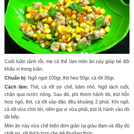
Cuối tuần rảnh rỗi, mẹ có thể làm món ăn này giúp bé đổi
khẩu vị trong tuần.
Chuẩn bị:
Ngô ngọt 100gr, thịt heo 50gr, cà rốt 30gr.
Cách làm:
Thịt, cà rốt sơ chế, băm nhỏ. Ngô tách ruột,
chần qua nước nóng. Sau đó, phi thơm hành tỏi, trút hỗn
hợp ngô, thịt, cà rốt vào đảo đều khoảng 2 phút. Khi ngô,
cà rốt vừa chín tới, nêm gia vị vừa phải, trút lá hành vào rồi
tắt bếp.
Món ăn này vừa chế biến đơn giản lại giàu đạm và đầy đủ
chất xơ, rất thích hợp cho trẻ thưởng thức.