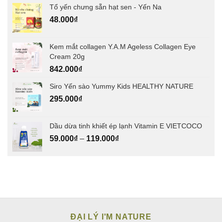
Tổ yến chưng sẵn hạt sen - Yến Na
48.000
₫
Kem mắt collagen Y.A.M Ageless Collagen Eye
Cream 20g
842.000
₫
Siro Yến sào Yummy Kids HEALTHY NATURE
295.000
₫
Dầu dừa tinh khiết ép lạnh Vitamin E VIETCOCO
59.000
₫
–
119.000
₫
ĐẠI LÝ I'M NATURE