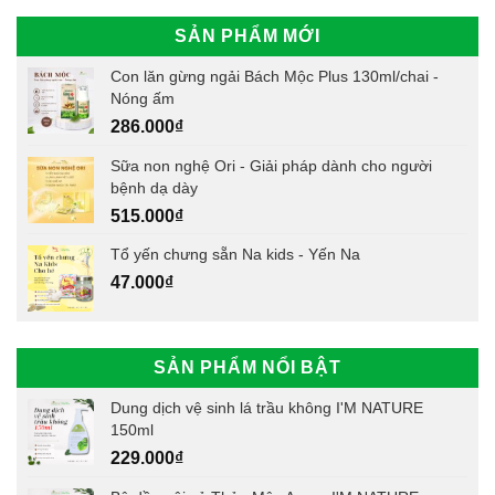
SẢN PHẨM MỚI
Con lăn gừng ngải Bách Mộc Plus 130ml/chai -
Nóng ấm
286.000
₫
Sữa non nghệ Ori - Giải pháp dành cho người
bệnh dạ dày
515.000
₫
Tổ yến chưng sẵn Na kids - Yến Na
47.000
₫
SẢN PHẨM NỔI BẬT
Dung dịch vệ sinh lá trầu không I'M NATURE
150ml
229.000
₫