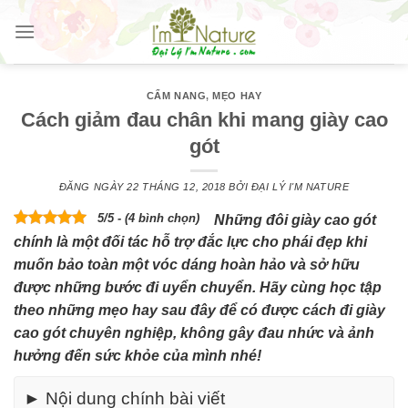
Skip
to
content
CẨM NANG
,
MẸO HAY
Cách giảm đau chân khi mang giày cao
gót
ĐĂNG NGÀY
22 THÁNG 12, 2018
BỞI
ĐẠI LÝ I'M NATURE
5/5 - (4 bình chọn)
Những đôi giày cao gót
chính là một đối tác hỗ trợ đắc lực cho phái đẹp khi
muốn bảo toàn một vóc dáng hoàn hảo và sở hữu
được những bước đi uyển chuyển. Hãy cùng học tập
theo những mẹo hay sau đây để có được cách đi giày
cao gót chuyên nghiệp, không gây đau nhức và ảnh
hưởng đến sức khỏe của mình nhé!
► Nội dung chính bài viết