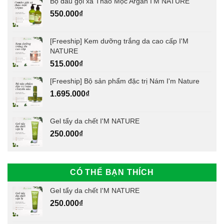
Bộ dầu gội xả Thảo Mộc Argan I'M NATURE
550.000
₫
[Freeship] Kem dưỡng trắng da cao cấp I'M
NATURE
515.000
₫
[Freeship] Bộ sản phẩm đặc trị Nám I'm Nature
1.695.000
₫
Gel tẩy da chết I'M NATURE
250.000
₫
CÓ THỂ BẠN THÍCH
Gel tẩy da chết I'M NATURE
250.000
₫