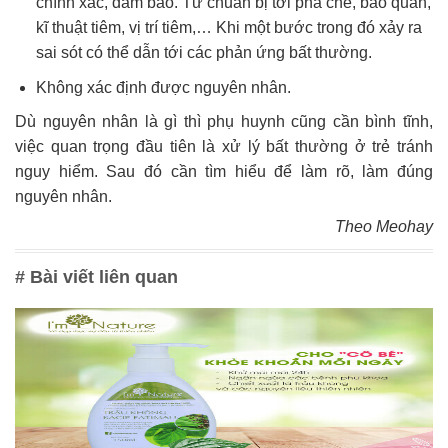
chính xác, đảm bảo. Từ chuẩn bị tới pha chế, bảo quản,
kĩ thuật tiêm, vị trí tiêm,… Khi một bước trong đó xảy ra
sai sót có thể dẫn tới các phản ứng bất thường.
Không xác định được nguyên nhân.
Dù nguyên nhân là gì thì phụ huynh cũng cần bình tĩnh,
việc quan trọng đầu tiên là xử lý bất thường ở trẻ tránh
nguy hiểm. Sau đó cần tìm hiểu để làm rõ, làm đúng
nguyên nhân.
Theo Meohay
# Bài viết liên quan