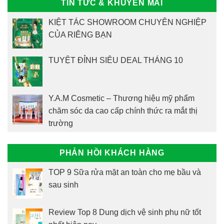
TIN TỨC & KHUYẾN MÃI
KIỆT TÁC SHOWROOM CHUYÊN NGHIỆP
CỦA RIÊNG BẠN
TUYỆT ĐỈNH SIÊU DEAL THÁNG 10
Y.A.M Cosmetic – Thương hiệu mỹ phẩm
chăm sóc da cao cấp chính thức ra mắt thị
trường
PHẢN HỒI KHÁCH HÀNG
TOP 9 Sữa rửa mặt an toàn cho mẹ bầu và
sau sinh
Review Top 8 Dung dịch vệ sinh phụ nữ tốt