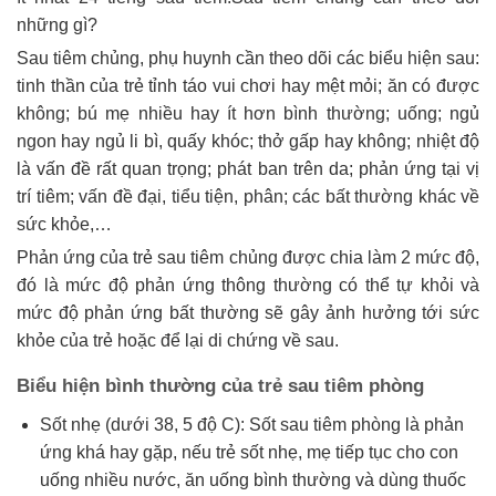
những gì?
Sau tiêm chủng, phụ huynh cần theo dõi các biểu hiện sau:
tinh thần của trẻ tỉnh táo vui chơi hay mệt mỏi; ăn có được
không; bú mẹ nhiều hay ít hơn bình thường; uống; ngủ
ngon hay ngủ li bì, quấy khóc; thở gấp hay không; nhiệt độ
là vấn đề rất quan trọng; phát ban trên da; phản ứng tại vị
trí tiêm; vấn đề đại, tiểu tiện, phân; các bất thường khác về
sức khỏe,…
Phản ứng của trẻ sau tiêm chủng được chia làm 2 mức độ,
đó là mức độ phản ứng thông thường có thể tự khỏi và
mức độ phản ứng bất thường sẽ gây ảnh hưởng tới sức
khỏe của trẻ hoặc để lại di chứng về sau.
Biểu hiện bình thường của trẻ sau tiêm phòng
Sốt nhẹ (dưới 38, 5 độ C): Sốt sau tiêm phòng là phản
ứng khá hay gặp, nếu trẻ sốt nhẹ, mẹ tiếp tục cho con
uống nhiều nước, ăn uống bình thường và dùng thuốc