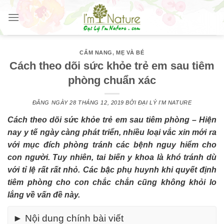
Skip
to
content
CẨM NANG
,
MẸ VÀ BÉ
Cách theo dõi sức khỏe trẻ em sau tiêm
phòng chuẩn xác
ĐĂNG NGÀY
28 THÁNG 12, 2019
BỞI
ĐẠI LÝ I'M NATURE
Cách theo dõi sức khỏe trẻ em sau tiêm phòng – Hiện
nay y tế ngày càng phát triển, nhiều loại vắc xin mới ra
với mục đích phòng tránh các bệnh nguy hiểm cho
con người. Tuy nhiên, tai biến y khoa là khó tránh dù
với tỉ lệ rất rất nhỏ. Các bậc phụ huynh khi quyết định
tiêm phòng cho con chắc chắn cũng không khỏi lo
lắng về vấn đề này.
► Nội dung chính bài viết