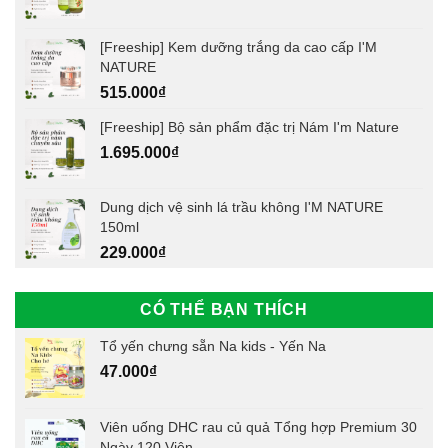
[Freeship] Kem dưỡng trắng da cao cấp I'M
NATURE
515.000
₫
[Freeship] Bộ sản phẩm đặc trị Nám I'm Nature
1.695.000
₫
Dung dịch vệ sinh lá trầu không I'M NATURE
150ml
229.000
₫
CÓ THỂ BẠN THÍCH
Tổ yến chưng sẵn Na kids - Yến Na
47.000
₫
Viên uống DHC rau củ quả Tổng hợp Premium 30
Ngày 120 Viên