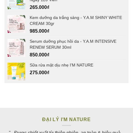
265.000
₫
Kem dưỡng da trắng sáng - Y.A.M SHINY WHITE
CREAM 30gr
985.000
₫
Serum dưỡng phục hồi da - Y.A.M INTENSIVE
RENEW SERUM 30ml
850.000
₫
Sữa rửa mặt dịu nhẹ I'M NATURE
275.000
₫
ĐẠI LÝ I'M NATURE
"...Được chiết xuất từ thiên nhiên, an toàn & hiệu quả...