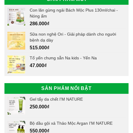
Con lăn gừng ngải Bách Mộc Plus 130ml/chai -
Nóng ấm
286.000
₫
Sữa non nghệ Ori - Giải pháp dành cho người
bệnh dạ dày
515.000
₫
Tổ yến chưng sẵn Na kids - Yến Na
47.000
₫
SẢN PHẨM NỔI BẬT
Gel tẩy da chết I'M NATURE
250.000
₫
Bộ dầu gội xả Thảo Mộc Argan I'M NATURE
550.000
₫