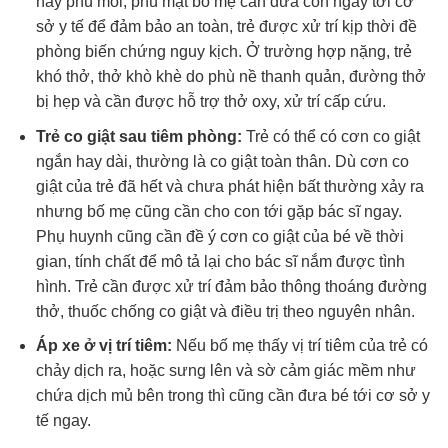
hay phù môi, phù mặt bố mẹ cần đưa con ngay tới cơ
sở y tế để đảm bảo an toàn, trẻ được xử trí kịp thời đề
phòng biến chứng nguy kịch. Ở trường hợp nặng, trẻ
khó thở, thở khò khè do phù nề thanh quản, đường thở
bị hẹp và cần được hỗ trợ thở oxy, xử trí cấp cứu.
Trẻ co giật sau tiêm phòng:
Trẻ có thể có cơn co giật
ngắn hay dài, thường là co giật toàn thân. Dù cơn co
giật của trẻ đã hết và chưa phát hiện bất thường xảy ra
nhưng bố mẹ cũng cần cho con tới gặp bác sĩ ngay.
Phụ huynh cũng cần đề ý cơn co giật của bé về thời
gian, tính chất để mô tả lại cho bác sĩ nắm được tình
hình. Trẻ cần được xử trí đảm bảo thông thoáng đường
thở, thuốc chống co giật và điều trị theo nguyên nhân.
Áp xe ở vị trí tiêm:
Nếu bố mẹ thấy vị trí tiêm của trẻ có
chảy dịch ra, hoặc sưng lên và sờ cảm giác mềm như
chứa dịch mủ bên trong thì cũng cần đưa bé tới cơ sở y
tế ngay.