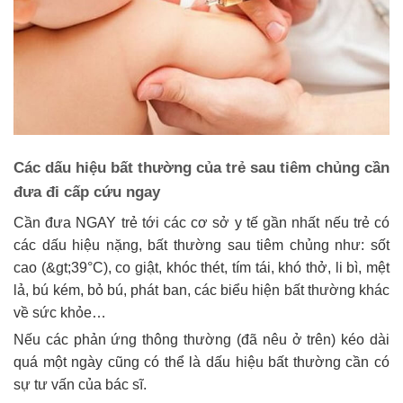
Các dấu hiệu bất thường của trẻ sau tiêm chủng cần
đưa đi cấp cứu ngay
Cần đưa NGAY trẻ tới các cơ sở y tế gần nhất nếu trẻ có
các dấu hiệu nặng, bất thường sau tiêm chủng như: sốt
cao (&gt;39°C), co giật, khóc thét, tím tái, khó thở, li bì, mệt
lả, bú kém, bỏ bú, phát ban, các biểu hiện bất thường khác
về sức khỏe…
Nếu các phản ứng thông thường (đã nêu ở trên) kéo dài
quá một ngày cũng có thể là dấu hiệu bất thường cần có
sự tư vấn của bác sĩ.