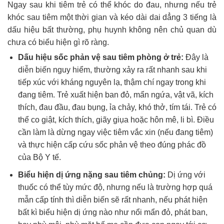
Ngay sau khi tiêm trẻ có thể khóc do đau, nhưng nếu trẻ
khóc sau tiêm một thời gian và kéo dài dai dẳng 3 tiếng là
dấu hiệu bất thường, phụ huynh không nên chủ quan dù
chưa có biểu hiện gì rõ ràng.
Dấu hiệu sốc phản vệ sau tiêm phòng ở trẻ:
Đây là
diễn biến nguy hiểm, thường xảy ra rất nhanh sau khi
tiếp xúc với kháng nguyên lạ, thậm chí ngay trong khi
đang tiêm. Trẻ xuất hiện ban đỏ, mẩn ngứa, vật vã, kích
thích, đau đầu, đau bụng, ỉa chảy, khó thở, tím tái. Trẻ có
thể co giật, kích thích, giãy giụa hoặc hôn mê, li bì. Điều
cần làm là dừng ngay việc tiêm vắc xin (nếu đang tiêm)
và thực hiện cấp cứu sốc phản vệ theo đúng phác đồ
của Bộ Y tế.
Biểu hiện dị ứng nặng sau tiêm chủng:
Dị ứng với
thuốc có thể tùy mức độ, nhưng nếu là trường hợp quá
mẫn cấp tính thì diễn biến sẽ rất nhanh, nếu phát hiện
bất kì biểu hiện dị ứng nào như nổi mẩn đỏ, phát ban,