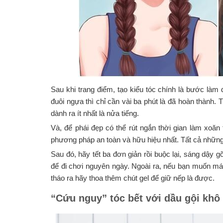
Sau khi trang điểm, tạo kiểu tóc chính là bước làm đ
đuôi ngựa thì chỉ cần vài ba phút là đã hoàn thành.
dành ra ít nhất là nửa tiếng.
Và, để phái đẹp có thể rút ngắn thời gian làm xoăn t
phương pháp an toàn và hữu hiệu nhất. Tất cả những 
Sau đó, hãy tết ba đơn giản rồi buộc lại, sáng dậy 
để đi chơi nguyên ngày. Ngoài ra, nếu bạn muốn mái 
tháo ra hãy thoa thêm chút gel để giữ nếp là được.
“Cứu nguy” tóc bết với dầu gội khô