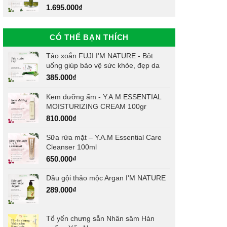
1.695.000
₫
CÓ THỂ BẠN THÍCH
Tảo xoắn FUJI I'M NATURE - Bột
uống giúp bảo vệ sức khỏe, đẹp da
385.000
₫
Kem dưỡng ẩm - Y.A.M ESSENTIAL
MOISTURIZING CREAM 100gr
810.000
₫
Sữa rửa mặt – Y.A.M Essential Care
Cleanser 100ml
650.000
₫
Dầu gội thảo mộc Argan I'M NATURE
289.000
₫
Tổ yến chưng sẵn Nhân sâm Hàn