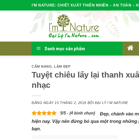
Skip
I'M NATURE: CHIẾT XUẤT THIÊN NHIÊN – AN TOÀN – H
to
content
Danh mục sản phẩm
HOM
CẨM NANG
,
LÀM ĐẸP
Tuyệt chiêu lấy lại thanh xu
nhạc
ĐĂNG NGÀY
15 THÁNG 2, 2019
BỞI
ĐẠI LÝ I'M NATURE
5/5 - (4 bình chọn)
Đẹp, chảnh vào mỗi
hiện nay. Vậy nên đừng bỏ qua một trong những 
bạn.