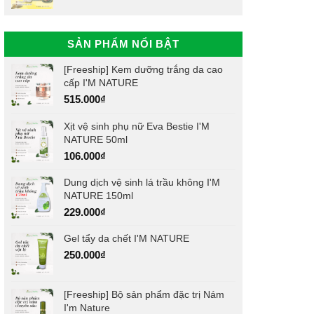
SẢN PHẨM NỔI BẬT
[Freeship] Kem dưỡng trắng da cao
cấp I'M NATURE
515.000
₫
Xịt vệ sinh phụ nữ Eva Bestie I'M
NATURE 50ml
106.000
₫
Dung dịch vệ sinh lá trầu không I'M
NATURE 150ml
229.000
₫
Gel tẩy da chết I'M NATURE
250.000
₫
[Freeship] Bộ sản phẩm đặc trị Nám
I'm Nature