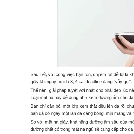
Sau Tết, với công việc bận rộn, chị em rất dễ lơ là
giấy khi ngày mai là 3, 4 cái deadline đang “vẫy gọi”.
Thế nên, giải pháp tuyệt vời nhất cho phái đẹp lúc n
Loại mặt nạ này dễ dùng như kem dưỡng ẩm cho da
Bạn chỉ cần bôi một lớp kem thật đều lên da rồi ch
bạn đã có ngay một làn da căng bóng, mịn màng và 
So với mặt nạ giấy, khả năng dưỡng ẩm sâu của mặt 
dưỡng chất có trong mặt nạ ngủ sẽ cung cấp cho da li