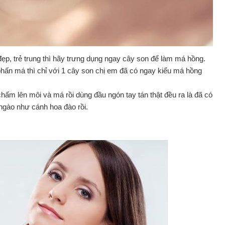
ẹp, trẻ trung thì hãy trưng dụng ngay cây son để làm má hồng.
 phấn má thì chỉ với 1 cây son chị em đã có ngay kiểu má hồng
hấm lên môi và má rồi dùng đầu ngón tay tán thật đều ra là đã có
 ngào như cánh hoa đào rồi.
ủ