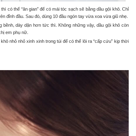
thì có thể “ăn gian” để có mái tóc sạch sẽ bằng dầu gội khô. Chỉ
trên đỉnh đầu. Sau đó, dùng 10 đầu ngón tay vừa xoa vừa giũ nhẹ.
g bềnh, dày dặn hơn tức thì. Không những vậy, dầu gội khô còn
chị em phụ nữ.
ô nhỏ nhỏ xinh xinh trong túi để có thể lôi ra “cấp cứu” kịp thời