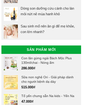
Dòng son dưỡng cứu cánh cho làn
môi nứt nẻ mùa hanh khô
Sau sinh mổ nên ăn gì để mẹ khỏe,
con lớn nhanh?
SẢN PHẨM MỚI
Con lăn gừng ngải Bách Mộc Plus
130ml/chai - Nóng ấm
286.000
₫
Sữa non nghệ Ori - Giải pháp dành
cho người bệnh dạ dày
515.000
₫
Tổ yến chưng sẵn Na kids - Yến Na
47.000
₫