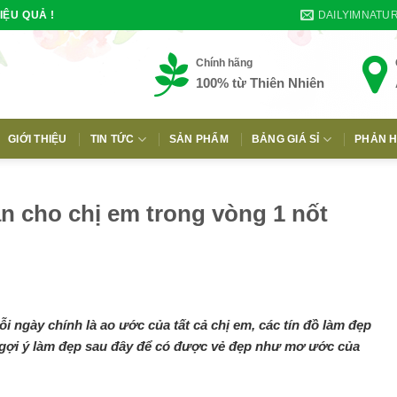
DAILYIMNATU
IỆU QUẢ !
Chính hãng
100% từ Thiên Nhiên
GIỚI THIỆU
TIN TỨC
SẢN PHẨM
BẢNG GIÁ SỈ
PHẢN H
E
ân cho chị em trong vòng 1 nốt
 ngày chính là ao ước của tất cả chị em, các tín đồ làm đẹp
gợi ý làm đẹp sau đây để có được vẻ đẹp như mơ ước của