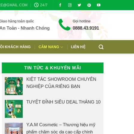
RE@GMAIL.COM
24/7
Giao hàng toàn quốc
Gọi hotline
An Toàn - Nhanh Chóng
0888.43.9191
ỒI KHÁCH HÀNG
CẨM NANG
LIÊN HỆ
TIN TỨC & KHUYẾN MÃI
KIỆT TÁC SHOWROOM CHUYÊN
NGHIỆP CỦA RIÊNG BẠN
TUYỆT ĐỈNH SIÊU DEAL THÁNG 10
Y.A.M Cosmetic – Thương hiệu mỹ
phẩm chăm sóc da cao cấp chính