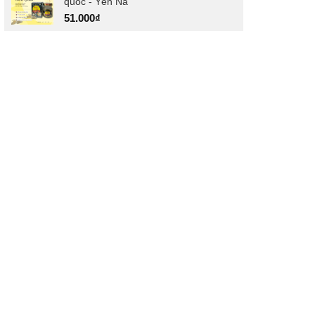
quốc - Yến Na
51.000
₫