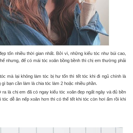
ẹp tốn nhiều thời gian nhất. Bởi vì, những kiểu tóc như búi cao,
 Thế nhưng, để có mái tóc xoăn bồng bềnh thì chị em thường phải
óc mà lại không làm tóc bị hư tổn thì tết tóc khi đi ngủ chính là
gì bạn cần làm là chia tóc làm 2 hoặc nhiều phần.
gỡ ra là chị em đã có ngay kiểu tóc xoăn đẹp ngất ngây và đủ bền
tóc dễ ăn nếp xoăn hơn thì có thể tết khi tóc còn hơi ẩm rồi khi