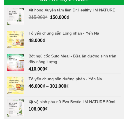
Xịt họng Xuyên tâm liên Dr.Healthy I'M NATURE
Giá
Giá
215.000
₫
150.000
₫
gốc
hiện
là:
tại
Tổ yến chưng sẵn Long nhãn - Yến Na
215.000₫.
là:
48.000
₫
150.000₫.
Bột ngũ cốc Suto Meal - Bữa ăn dưỡng sinh tràn
đầy năng lượng
410.000
₫
Tổ yến chưng sẵn đường phèn - Yến Na
46.000
₫
–
301.000
₫
Xịt vệ sinh phụ nữ Eva Bestie I'M NATURE 50ml
106.000
₫