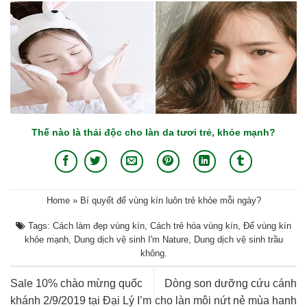
Thế nào là thải độc cho làn da tươi trẻ, khỏe mạnh?
Home
»
Bí quyết để vùng kín luôn trẻ khỏe mỗi ngày?
Tags:
Cách làm đẹp vùng kín
,
Cách trẻ hóa vùng kín
,
Để vùng kín
khỏe mạnh
,
Dung dịch vệ sinh I'm Nature
,
Dung dịch vệ sinh trầu
không
.
Sale 10% chào mừng quốc
Dòng son dưỡng cứu cánh
khánh 2/9/2019 tại Đại Lý I’m
cho làn môi nứt nẻ mùa hanh