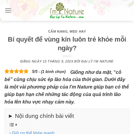
Skip
to
content
CẨM NANG
,
MẸO HAY
Bí quyết để vùng kín luôn trẻ khỏe mỗi
ngày?
ĐĂNG NGÀY
13 THÁNG 9, 2019
BỞI
ĐẠI LÝ I'M NATURE
5/5 - (1 bình chọn)
Giống như da mặt, “cô
bé” cũng chịu sức ép lão hóa của thời gian. Dưới đây
là một vài phương pháp của I’m Nature giúp bạn có thể
giúp bạn hạn chế những tác động của quá trình lão
hóa lên khu vực nhạy cảm này.
► Nội dung chính bài viết
Giữ cơ thể khỏe mạnh