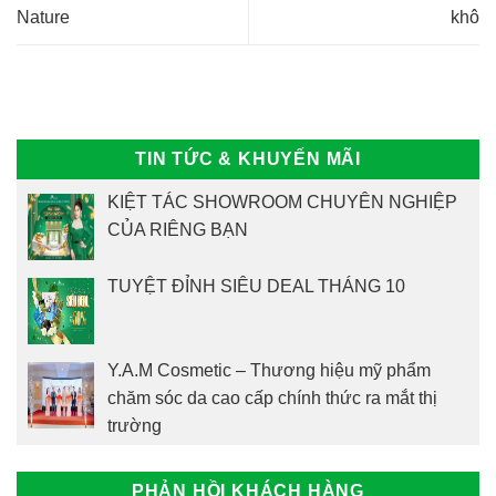
Nature
khô
TIN TỨC & KHUYẾN MÃI
KIỆT TÁC SHOWROOM CHUYÊN NGHIỆP
CỦA RIÊNG BẠN
TUYỆT ĐỈNH SIÊU DEAL THÁNG 10
Y.A.M Cosmetic – Thương hiệu mỹ phẩm
chăm sóc da cao cấp chính thức ra mắt thị
trường
PHẢN HỒI KHÁCH HÀNG