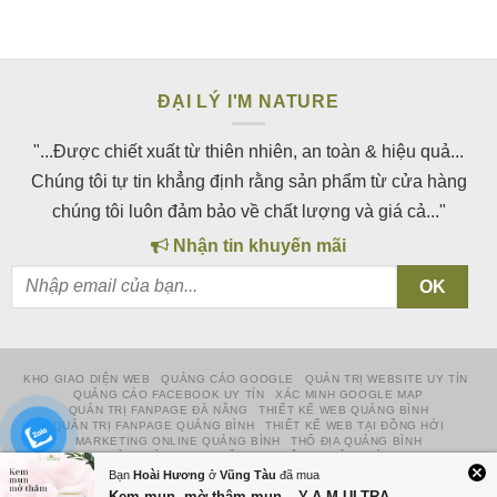
ĐẠI LÝ I'M NATURE
"...Được chiết xuất từ thiên nhiên, an toàn & hiệu quả...
Chúng tôi tự tin khẳng định rằng sản phẩm từ cửa hàng
chúng tôi luôn đảm bảo về chất lượng và giá cả..."
Nhận tin khuyến mãi
KHO GIAO DIỆN WEB
QUẢNG CÁO GOOGLE
QUẢN TRỊ WEBSITE UY TÍN
QUẢNG CÁO FACEBOOK UY TÍN
XÁC MINH GOOGLE MAP
QUẢN TRỊ FANPAGE ĐÀ NẴNG
THIẾT KẾ WEB QUẢNG BÌNH
QUẢN TRỊ FANPAGE QUẢNG BÌNH
THIẾT KẾ WEB TẠI ĐỒNG HỚI
MARKETING ONLINE QUẢNG BÌNH
THỔ ĐỊA QUẢNG BÌNH
QUẢNG BÌNH WEB
CỔNG TỰ ĐỘNG QUẢNG BÌNH
NHÀ THÔNG MINH QUẢNG BÌNH