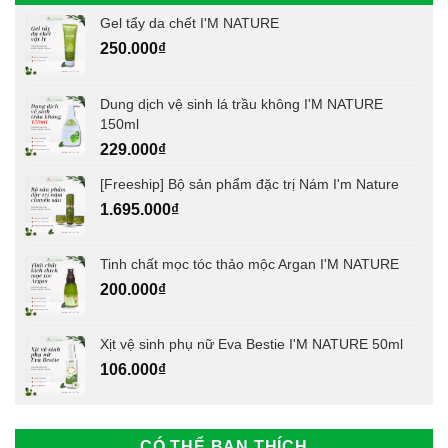
Gel tẩy da chết I'M NATURE
250.000
₫
Dung dịch vệ sinh lá trầu không I'M NATURE
150ml
229.000
₫
[Freeship] Bộ sản phẩm đặc trị Nám I'm Nature
1.695.000
₫
Tinh chất mọc tóc thảo mộc Argan I'M NATURE
200.000
₫
Xịt vệ sinh phụ nữ Eva Bestie I'M NATURE 50ml
106.000
₫
CÓ THỂ BẠN THÍCH