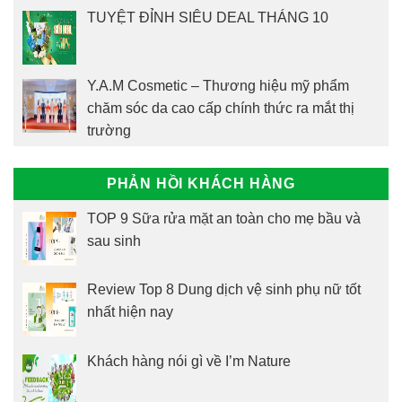
TUYỆT ĐỈNH SIÊU DEAL THÁNG 10
Y.A.M Cosmetic – Thương hiệu mỹ phẩm
chăm sóc da cao cấp chính thức ra mắt thị
trường
PHẢN HỒI KHÁCH HÀNG
TOP 9 Sữa rửa mặt an toàn cho mẹ bầu và
sau sinh
Review Top 8 Dung dịch vệ sinh phụ nữ tốt
nhất hiện nay
Khách hàng nói gì về I’m Nature