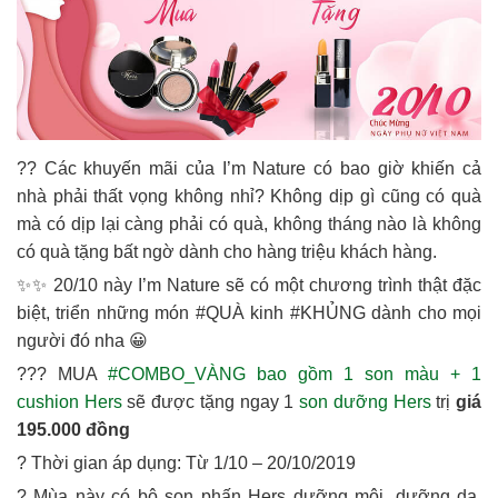
?? Các khuyến mãi của I’m Nature có bao giờ khiến cả
nhà phải thất vọng không nhỉ? Không dịp gì cũng có quà
mà có dịp lại càng phải có quà, không tháng nào là không
có quà tặng bất ngờ dành cho hàng triệu khách hàng.
✨✨ 20/10 này I’m Nature sẽ có một chương trình thật đặc
biệt, triển những món #QUÀ kinh #KHỦNG dành cho mọi
người đó nha 😀
??? MUA
#COMBO_VÀNG bao gồm 1 son màu + 1
cushion Hers
sẽ được tặng ngay 1
son dưỡng Hers
trị
giá
195.000 đồng
? Thời gian áp dụng: Từ 1/10 – 20/10/2019
? Mùa này có bộ son phấn Hers dưỡng môi, dưỡng da,