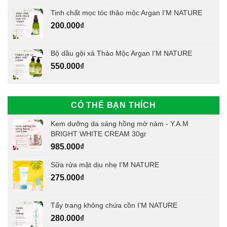
Tinh chất mọc tóc thảo mộc Argan I'M NATURE
200.000
₫
Bộ dầu gội xả Thảo Mộc Argan I'M NATURE
550.000
₫
CÓ THỂ BẠN THÍCH
Kem dưỡng da sáng hồng mờ nám - Y.A.M
BRIGHT WHITE CREAM 30gr
985.000
₫
Sữa rửa mặt dịu nhẹ I'M NATURE
275.000
₫
Tẩy trang không chứa cồn I'M NATURE
280.000
₫