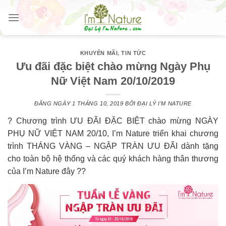
Skip
to
content
KHUYẾN MÃI
,
TIN TỨC
Ưu đãi đặc biệt chào mừng Ngày Phụ
Nữ Việt Nam 20/10/2019
ĐĂNG NGÀY
1 THÁNG 10, 2019
BỞI
ĐẠI LÝ I'M NATURE
? Chương trình ƯU ĐÃI ĐẶC BIỆT chào mừng NGÀY
PHỤ NỮ VIỆT NAM 20/10, I’m Nature triển khai chương
trình THÁNG VÀNG – NGẬP TRÀN ƯU ĐÃI dành tặng
cho toàn bộ hệ thống và các quý khách hàng thân thương
của I’m Nature đây ??