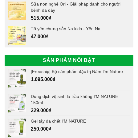
Sữa non nghệ Ori - Giải pháp dành cho người
bệnh dạ dày
515.000
₫
Tổ yến chưng sẵn Na kids - Yến Na
47.000
₫
SẢN PHẨM NỔI BẬT
[Freeship] Bộ sản phẩm đặc trị Nám I'm Nature
1.695.000
₫
Dung dịch vệ sinh lá trầu không I'M NATURE
150ml
229.000
₫
Gel tẩy da chết I'M NATURE
250.000
₫