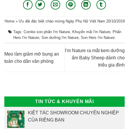
Home
»
Ưu đãi đặc biệt chào mừng Ngày Phụ Nữ Việt Nam 20/10/2019
Tags:
Combo son phấn I'm Nature
,
Khuyến mãi I'm Nature
,
Phấn
Hers I'm Nature
,
Son dưỡng I'm Nature
,
Son Hers I'm Nature
.
I’m Nature ra mắt kem dưỡng
Mẹo làm giảm mỡ bụng an
ẩm Baby Sheep dành cho
toàn cho dân văn phòng
triệu gia đình
TIN TỨC & KHUYẾN MÃI
KIỆT TÁC SHOWROOM CHUYÊN NGHIỆP
CỦA RIÊNG BẠN