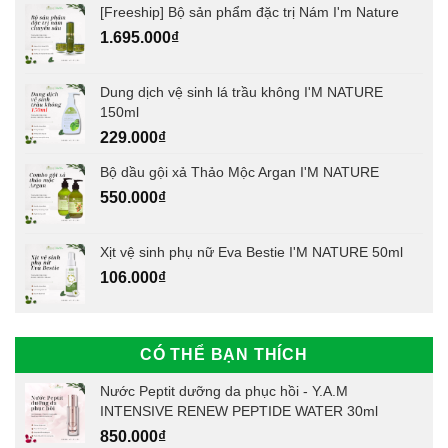
[Freeship] Bộ sản phẩm đặc trị Nám I'm Nature
1.695.000
₫
Dung dịch vệ sinh lá trầu không I'M NATURE
150ml
229.000
₫
Bộ dầu gội xả Thảo Mộc Argan I'M NATURE
550.000
₫
Xịt vệ sinh phụ nữ Eva Bestie I'M NATURE 50ml
106.000
₫
CÓ THỂ BẠN THÍCH
Nước Peptit dưỡng da phục hồi - Y.A.M
INTENSIVE RENEW PEPTIDE WATER 30ml
850.000
₫