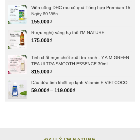
Viên uống DHC rau củ quả Tổng hợp Premium 15
Ngày 60 Viên
155.000
₫
Rượu nghệ vàng hạ thổ I'M NATURE
175.000
₫
Tinh chất mụn chiết xuất trà xanh - Y.A.M GREEN
TEA ULTRA SMOOTH ESSENCE 30ml
815.000
₫
Dầu dừa tinh khiết ép lạnh Vitamin E VIETCOCO
59.000
₫
–
119.000
₫
ĐẠI LÝ I'M NATURE