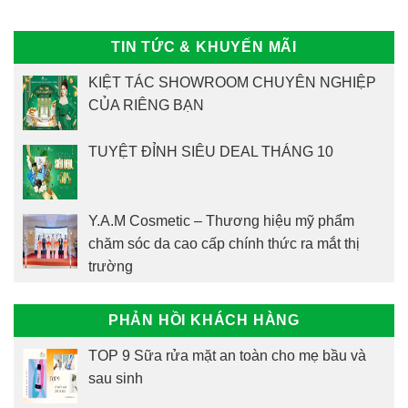
TIN TỨC & KHUYẾN MÃI
KIỆT TÁC SHOWROOM CHUYÊN NGHIỆP
CỦA RIÊNG BẠN
TUYỆT ĐỈNH SIÊU DEAL THÁNG 10
Y.A.M Cosmetic – Thương hiệu mỹ phẩm
chăm sóc da cao cấp chính thức ra mắt thị
trường
PHẢN HỒI KHÁCH HÀNG
TOP 9 Sữa rửa mặt an toàn cho mẹ bầu và
sau sinh