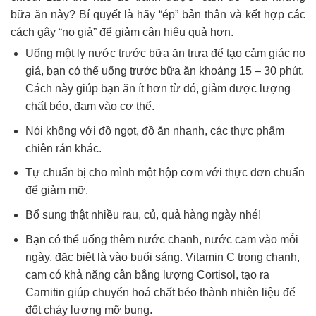
bữa ăn này? Bí quyết là hãy “ép” bản thân và kết hợp các
cách gây “no giả” để giảm cân hiệu quả hơn.
Uống một ly nước trước bữa ăn trưa để tạo cảm giác no
giả, bạn có thể uống trước bữa ăn khoảng 15 – 30 phút.
Cách này giúp bạn ăn ít hơn từ đó, giảm được lượng
chất béo, đạm vào cơ thể.
Nói không với đồ ngọt, đồ ăn nhanh, các thực phẩm
chiên rán khác.
Tự chuẩn bị cho mình một hộp cơm với thực đơn chuẩn
để giảm mỡ.
Bổ sung thật nhiều rau, củ, quả hàng ngày nhé!
Bạn có thể uống thêm nước chanh, nước cam vào mỗi
ngày, đặc biệt là vào buổi sáng. Vitamin C trong chanh,
cam có khả năng cân bằng lượng Cortisol, tạo ra
Carnitin giúp chuyển hoá chất béo thành nhiên liệu để
đốt cháy lượng mỡ bụng.