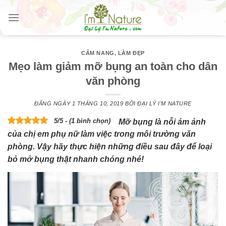
Skip
to
content
CẨM NANG
,
LÀM ĐẸP
Mẹo làm giảm mỡ bụng an toàn cho dân
văn phòng
ĐĂNG NGÀY
1 THÁNG 10, 2019
BỞI
ĐẠI LÝ I'M NATURE
5/5 - (1 bình chọn)
Mỡ bụng là nỗi ám ảnh
của chị em phụ nữ làm việc trong môi trường văn
phòng. Vậy hãy thực hiện những điều sau đây để loại
bỏ mở bụng thật nhanh chóng nhé!