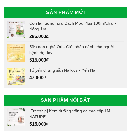
SẢN PHẨM MỚI
Con lăn gừng ngải Bách Mộc Plus 130ml/chai -
Nóng ấm
286.000
₫
Sữa non nghệ Ori - Giải pháp dành cho người
bệnh dạ dày
515.000
₫
Tổ yến chưng sẵn Na kids - Yến Na
47.000
₫
SẢN PHẨM NỔI BẬT
[Freeship] Kem dưỡng trắng da cao cấp I'M
NATURE
515.000
₫