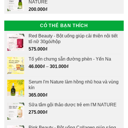
NATURE
200.000
₫
CÓ THỂ BẠN THÍCH
Red Beauty - Bột uống giúp cải thiện nội tiết
tố nữ 30gói/hộp
575.000
₫
Tổ yến chưng sẵn đường phèn - Yến Na
46.000
₫
–
301.000
₫
Serum I'm Nature làm hồng nhũ hoa và vùng
kín
365.000
₫
Sữa tắm gội thảo dược trẻ em I'M NATURE
275.000
₫
Pink Beauty - Bột uống Collagen giúp sáng