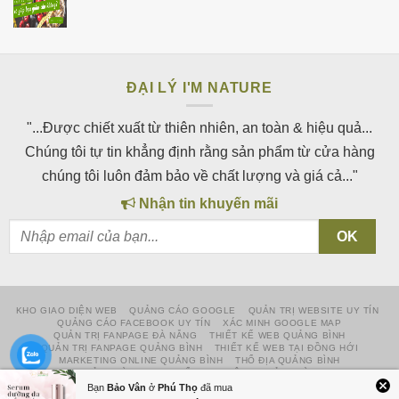
ĐẠI LÝ I'M NATURE
"...Được chiết xuất từ thiên nhiên, an toàn & hiệu quả...
Chúng tôi tự tin khẳng định rằng sản phẩm từ cửa hàng
chúng tôi luôn đảm bảo về chất lượng và giá cả..."
Nhận tin khuyến mãi
KHO GIAO DIỆN WEB
QUẢNG CÁO GOOGLE
QUẢN TRỊ WEBSITE UY TÍN
QUẢNG CÁO FACEBOOK UY TÍN
XÁC MINH GOOGLE MAP
QUẢN TRỊ FANPAGE ĐÀ NẴNG
THIẾT KẾ WEB QUẢNG BÌNH
QUẢN TRỊ FANPAGE QUẢNG BÌNH
THIẾT KẾ WEB TẠI ĐỒNG HỚI
MARKETING ONLINE QUẢNG BÌNH
THỔ ĐỊA QUẢNG BÌNH
QUẢNG BÌNH WEB
CỔNG TỰ ĐỘNG QUẢNG BÌNH
NHÀ THÔNG MINH QUẢNG BÌNH
Bạn
Bảo Vân
ở
Phú Thọ
đã mua