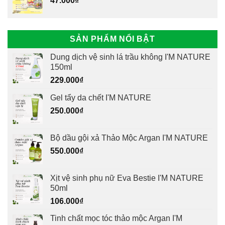
47.000
₫
SẢN PHẨM NỔI BẬT
Dung dịch vệ sinh lá trầu không I'M NATURE
150ml
229.000
₫
Gel tẩy da chết I'M NATURE
250.000
₫
Bộ dầu gội xả Thảo Mộc Argan I'M NATURE
550.000
₫
Xịt vệ sinh phụ nữ Eva Bestie I'M NATURE
50ml
106.000
₫
Tinh chất mọc tóc thảo mộc Argan I'M