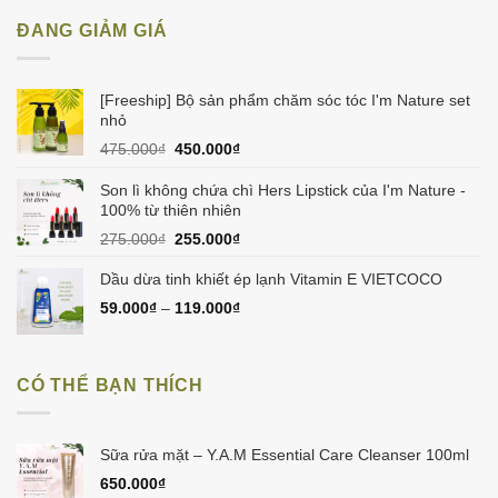
ĐANG GIẢM GIÁ
[Freeship] Bộ sản phẩm chăm sóc tóc I'm Nature set
nhỏ
Giá
Giá
475.000
₫
450.000
₫
gốc
hiện
là:
tại
Son lì không chứa chì Hers Lipstick của I'm Nature -
475.000₫.
là:
100% từ thiên nhiên
450.000₫.
Giá
Giá
275.000
₫
255.000
₫
gốc
hiện
là:
tại
Dầu dừa tinh khiết ép lạnh Vitamin E VIETCOCO
275.000₫.
là:
59.000
₫
–
119.000
₫
255.000₫.
CÓ THỂ BẠN THÍCH
Sữa rửa mặt – Y.A.M Essential Care Cleanser 100ml
650.000
₫