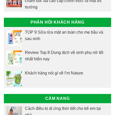
chăm sóc da cao cấp chính thức ra mắt thị
trường
PHẢN HỒI KHÁCH HÀNG
TOP 9 Sữa rửa mặt an toàn cho mẹ bầu và
sau sinh
Review Top 8 Dung dịch vệ sinh phụ nữ tốt
nhất hiện nay
Khách hàng nói gì về I’m Nature
CẨM NANG
Cách điều trị dị ứng thời tiết cho trẻ em tại
nhà