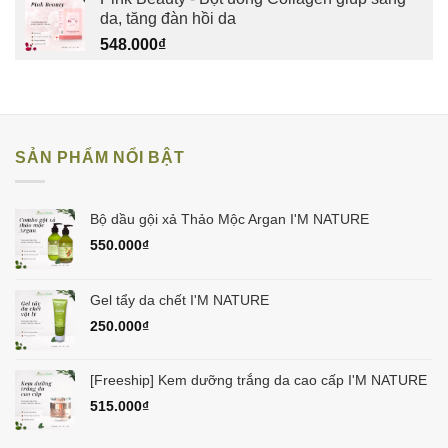
da, tăng đàn hồi da
548.000
₫
SẢN PHẨM NỔI BẬT
Bộ dầu gội xả Thảo Mộc Argan I'M NATURE
550.000
₫
Gel tẩy da chết I'M NATURE
250.000
₫
[Freeship] Kem dưỡng trắng da cao cấp I'M NATURE
515.000
₫