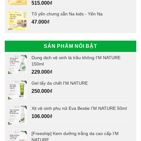
515.000
₫
Tổ yến chưng sẵn Na kids - Yến Na
47.000
₫
SẢN PHẨM NỔI BẬT
Dung dịch vệ sinh lá trầu không I'M NATURE
150ml
229.000
₫
Gel tẩy da chết I'M NATURE
250.000
₫
Xịt vệ sinh phụ nữ Eva Bestie I'M NATURE 50ml
106.000
₫
[Freeship] Kem dưỡng trắng da cao cấp I'M
NATURE