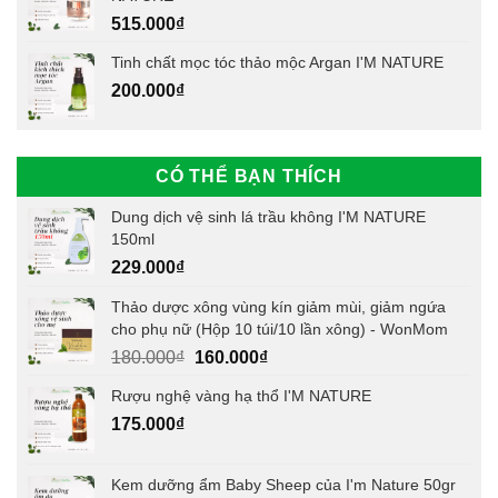
515.000
₫
Tinh chất mọc tóc thảo mộc Argan I'M NATURE
200.000
₫
CÓ THỂ BẠN THÍCH
Dung dịch vệ sinh lá trầu không I'M NATURE
150ml
229.000
₫
Thảo dược xông vùng kín giảm mùi, giảm ngứa
cho phụ nữ (Hộp 10 túi/10 lần xông) - WonMom
Giá
Giá
180.000
₫
160.000
₫
gốc
hiện
Rượu nghệ vàng hạ thổ I'M NATURE
là:
tại
175.000
₫
180.000₫.
là:
160.000₫.
Kem dưỡng ẩm Baby Sheep của I'm Nature 50gr