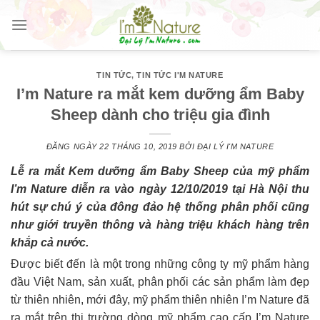
Skip
to
content
TIN TỨC
,
TIN TỨC I'M NATURE
I’m Nature ra mắt kem dưỡng ẩm Baby
Sheep dành cho triệu gia đình
ĐĂNG NGÀY
22 THÁNG 10, 2019
BỞI
ĐẠI LÝ I'M NATURE
Lễ ra mắt Kem dưỡng ẩm Baby Sheep của mỹ phẩm
I’m Nature diễn ra vào ngày 12/10/2019 tại Hà Nội thu
hút sự chú ý của đông đảo hệ thống phân phối cũng
như giới truyền thông và hàng triệu khách hàng trên
khắp cả nước.
Được biết đến là một trong những công ty mỹ phẩm hàng
đầu Việt Nam, sản xuất, phân phối các sản phẩm làm đẹp
từ thiên nhiên, mới đây, mỹ phẩm thiên nhiên I’m Nature đã
ra mắt trên thị trường dòng mỹ phẩm cao cấp I’m Nature