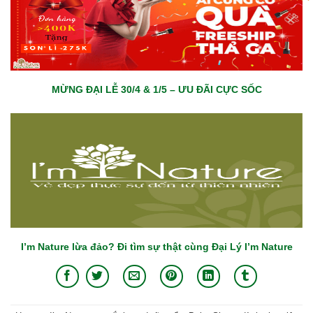
MỪNG ĐẠI LỄ 30/4 & 1/5 – ƯU ĐÃI CỰC SỐC
I’m Nature lừa đảo? Đi tìm sự thật cùng Đại Lý I’m Nature