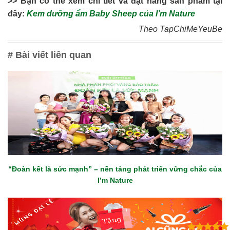
>> Bạn có thể xem chi tiết và đặt hàng sản phẩm tại
đây:
Kem dưỡng ẩm Baby Sheep của I’m Nature
Theo TapChiMeYeuBe
# Bài viết liên quan
“Đoàn kết là sức mạnh” – nền tảng phát triển vững chắc của
I’m Nature