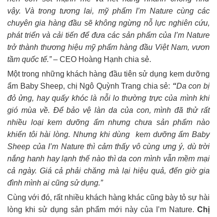
vậy.
Và trong tương lai, mỹ phẩm I’m Nature cùng các
chuyên gia hàng đầu sẽ không ngừng nỗ lực nghiên cứu,
phát triển và cải tiến để đưa các sản phẩm của I’m Nature
trở thành thương hiệu mỹ phẩm hàng đầu Việt Nam, vươn
tầm quốc tế.
”
– CEO Hoàng Hạnh chia sẻ.
Một trong những khách hàng đầu tiên sử dụng kem dưỡng
ẩm Baby Sheep, chị Ngô Quỳnh Trang chia sẻ:
“
Da con bị
đỏ ửng, hay quấy khóc là nỗi lo thường trực của mình khi
gió mùa về. Để bảo vệ làn da của con, mình đã thử rất
nhiều loại kem dưỡng ẩm nhưng chưa sản phẩm nào
khiến tôi hài lòng. Nhưng khi dùng kem dưỡng ẩm Baby
Sheep của I’m Nature thì cảm thấy vô cùng ưng ý, dù trời
nắng hanh hay lạnh thế nào thì da con mình vẫn mềm mại
cả ngày. Giá cả phải chăng mà lại hiệu quả, đến giờ gia
đình mình ai cũng sử dụng.”
Cùng với đó, rất nhiều khách hàng khác cũng bày tỏ sự hài
lòng khi sử dụng sản phẩm mới này của I’m Nature.
Chị