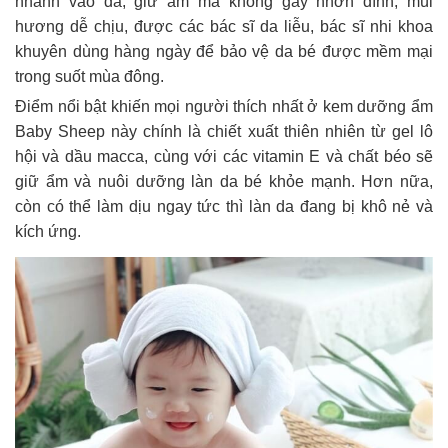
nhanh vào da, giữ ẩm mà không gây nhờn dính, mùi
hương dễ chịu, được các bác sĩ da liễu, bác sĩ nhi khoa
khuyên dùng hàng ngày để bảo vệ da bé được mềm mại
trong suốt mùa đông.
Điểm nổi bật khiến mọi người thích nhất ở kem dưỡng ẩm
Baby Sheep này chính là chiết xuất thiên nhiên từ gel lô
hội và dầu macca, cùng với các vitamin E và chất béo sẽ
giữ ẩm và nuôi dưỡng làn da bé khỏe mạnh. Hơn nữa,
còn có thể làm dịu ngay tức thì làn da đang bị khô nẻ và
kích ứng.