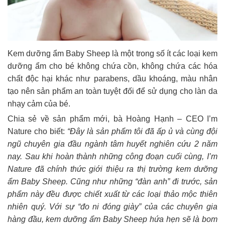
Kem dưỡng ẩm Baby Sheep là một trong số ít các loại kem
dưỡng ẩm cho bé không chứa cồn, không chứa các hóa
chất độc hại khác như parabens, dầu khoáng, màu nhân
tạo nên sản phẩm an toàn tuyệt đối để sử dụng cho làn da
nhạy cảm của bé.
Chia sẻ về sản phẩm mới, bà Hoàng Hạnh – CEO I’m
Nature cho biết:
“Đây là sản phẩm tôi đã ấp ủ và cùng đội
ngũ chuyên gia đầu ngành tâm huyết nghiên cứu 2 năm
nay. Sau khi hoàn thành những công đoạn cuối cùng, I’m
Nature đã chính thức giới thiệu ra thị trường kem dưỡng
ẩm Baby Sheep. Cũng như những “đàn anh” đi trước, sản
phẩm này đều được chiết xuất từ các loại thảo mộc thiên
nhiên quý. Với sự “đo ni đóng giày” của các chuyên gia
hàng đầu, kem dưỡng ẩm Baby Sheep hứa hẹn sẽ là bom