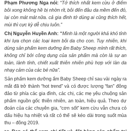
Phạm Phương Nga nói:
“
Tớ thích nhất kem cừu ở điểm
bôi xong không hề bị nhờn rít, bôi đến đâu da mềm đến đó,
lại còn mát mát nữa. cả gia đình tớ dùng ai cũng thích hết,
mùi thì cực kỳ dễ chịu luôn.”
Chị Nguyễn Huyền Anh: “
Mình là một người khá khó tính
khi lựa chọn các loại kem bôi da cho con. Tuy nhiên, khi
dùng sản phẩm kem dưỡng ẩm Baby Sheep mình rất thích,
không chỉ bởi công dụng của sản phẩm mà còn là sự an
toàn, lành tính, chiết xuất thiên nhiên phù hợp với làn da
nhạy cảm của các bé nữa”.
Sản phẩm kem dưỡng ẩm Baby Sheep chỉ sau vài ngày ra
mắt đã trở thành “hot trend” và có được lượng “fan” đông
đảo từ phía các gia đình, các chị, các mẹ yêu chuộng sản
phẩm nguồn gốc thiên nhiên, an toàn, hiệu quả. Theo dự
đoán của các chuyên gia, “cơn sốt” kem cừu vẫn chưa có
dấu hiệu hạ nhiệt và rất có thể sẽ kéo dài trong suốt mùa
thu – đông 2019.