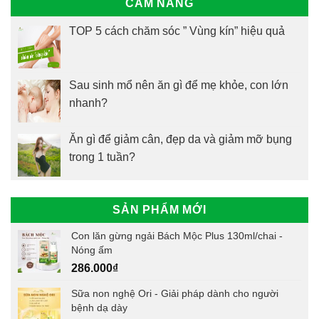
CẨM NANG
TOP 5 cách chăm sóc ” Vùng kín” hiệu quả
Sau sinh mổ nên ăn gì để mẹ khỏe, con lớn
nhanh?
Ăn gì để giảm cân, đẹp da và giảm mỡ bụng
trong 1 tuần?
SẢN PHẨM MỚI
Con lăn gừng ngải Bách Mộc Plus 130ml/chai -
Nóng ấm
286.000
₫
Sữa non nghệ Ori - Giải pháp dành cho người
bệnh dạ dày