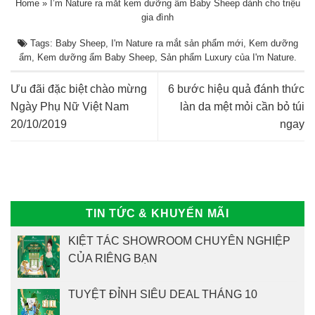
Home
»
I’m Nature ra mắt kem dưỡng ẩm Baby Sheep dành cho triệu
gia đình
Tags:
Baby Sheep
,
I'm Nature ra mắt sản phẩm mới
,
Kem dưỡng
ẩm
,
Kem dưỡng ẩm Baby Sheep
,
Sản phẩm Luxury của I'm Nature
.
Ưu đãi đặc biệt chào mừng
6 bước hiệu quả đánh thức
Ngày Phụ Nữ Việt Nam
làn da mệt mỏi cần bỏ túi
20/10/2019
ngay
TIN TỨC & KHUYẾN MÃI
KIỆT TÁC SHOWROOM CHUYÊN NGHIỆP
CỦA RIÊNG BẠN
TUYỆT ĐỈNH SIÊU DEAL THÁNG 10