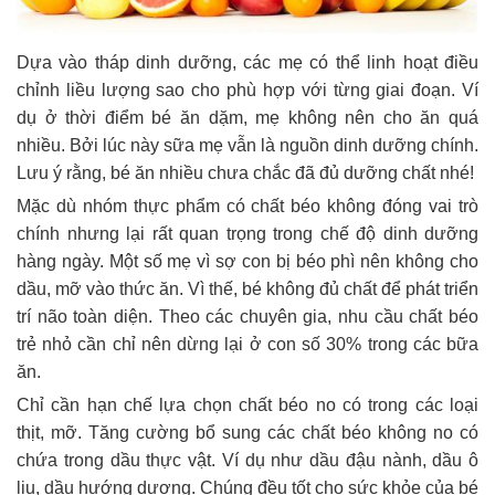
Dựa vào tháp dinh dưỡng, các mẹ có thể linh hoạt điều
chỉnh liều lượng sao cho phù hợp với từng giai đoạn. Ví
dụ ở thời điểm bé ăn dặm, mẹ không nên cho ăn quá
nhiều. Bởi lúc này sữa mẹ vẫn là nguồn dinh dưỡng chính.
Lưu ý rằng, bé ăn nhiều chưa chắc đã đủ dưỡng chất nhé!
Mặc dù nhóm thực phẩm có chất béo không đóng vai trò
chính nhưng lại rất quan trọng trong chế độ dinh dưỡng
hàng ngày. Một số mẹ vì sợ con bị béo phì nên không cho
dầu, mỡ vào thức ăn. Vì thế, bé không đủ chất để phát triển
trí não toàn diện. Theo các chuyên gia, nhu cầu chất béo
trẻ nhỏ cần chỉ nên dừng lại ở con số 30% trong các bữa
ăn.
Chỉ cần hạn chế lựa chọn chất béo no có trong các loại
thịt, mỡ. Tăng cường bổ sung các chất béo không no có
chứa trong dầu thực vật. Ví dụ như dầu đậu nành, dầu ô
liu, dầu hướng dương. Chúng đều tốt cho sức khỏe của bé