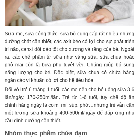
Sữa mẹ, sữa công thức, sữa bò cung cấp rất nhiều những
dưỡng chất cần thiết, các axit béo có lợi cho sự phát triển
trí não, canxi dồi dào tốt cho xương và răng của bé. Ngoài
ra, các chế phẩm từ sữa như váng sữa, sữa chua hoặc
phô mai còn là bữa phụ tuyệt vời. Chúng giúp bổ sung
năng lượng cho bé. Đặc biệt, sữa chua có chứa hàng
ngàn các vi khuẩn có lợi cho hệ tiêu hóa.
Đối với trẻ 6 tháng-1 tuổi, các mẹ nên cho bé uống sữa 3-6
lần/ngày, 170-250ml/lần. Trẻ từ 1-6 tuổi, tuy chế độ ăn
chính hàng ngày là cơm, mì, súp, phở…nhưng trẻ vẫn cần
một lượng sữa khoảng 400-500ml/ngày để đáp ứng nhu
cầu dinh dưỡng cần thiết.
Nhóm thực phẩm chứa đạm