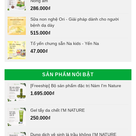
Nóng ấm
286.000
₫
Sữa non nghệ Ori - Giải pháp dành cho người
bệnh dạ dày
515.000
₫
Tổ yến chưng sẵn Na kids - Yến Na
47.000
₫
SẢN PHẨM NỔI BẬT
[Freeship] Bộ sản phẩm đặc trị Nám I'm Nature
1.695.000
₫
Gel tẩy da chết I'M NATURE
250.000
₫
Dung dịch vệ sinh lá trầu không I'M NATURE