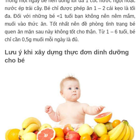
Trong một ngày bé nên uống tối đa 1 cốc nước ngọt hoặc
nước ép trái cây. Bé chỉ được phép ăn 1 – 2 cái kẹo là tối
đa. Đối với những bé <1 tuổi bạn không nên nêm mắm,
muối vào thức ăn. Tốt nhất nên đề phòng tình trạng bé
quen ăn mặn sau này không tốt cho thận. Từ 1 – 6 tuổi, bé
chỉ cần 0,5g muối mỗi ngày là đủ.
Lưu ý khi xây dựng thực đơn dinh dưỡng
cho bé