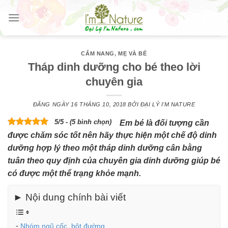
Skip
to
content
CẨM NANG
,
MẸ VÀ BÉ
Tháp dinh dưỡng cho bé theo lời
chuyên gia
ĐĂNG NGÀY
16 THÁNG 10, 2018
BỞI
ĐẠI LÝ I'M NATURE
5/5 - (5 bình chọn)
Em bé là đối tượng cần
được chăm sóc tốt nên hãy thực hiện một chế độ dinh
dưỡng hợp lý theo một tháp dinh dưỡng cân bằng
tuân theo quy định của chuyên gia dinh dưỡng giúp bé
có được một thể trạng khỏe mạnh.
► Nội dung chính bài viết
Nhóm ngũ cốc, bột đường