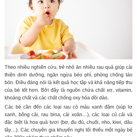
Theo nhiều nghiên cứu, trẻ nhỏ ăn nhiều rau quả giúp cải
thiện dinh dưỡng, ngăn ngừa béo phì, phòng chống táo
bón. Điều đáng nói là kết quả học tập và khả năng tiếp thu
của bé tốt hơn. Bởi đây là nguồn chứa chất xơ, vitamin,
khoáng chất và các chất chống oxy hóa dồi dào.
Các bé cần đến các loại rau có màu xanh đậm (súp lơ
xanh, bông cải, rau bina, cải xoăn…), các loại củ cải và
đặc biệt là hoa quả tươi (bơ, đu đủ, chuối, nho, kiwi, dâu
tây…). Các chuyên gia khuyến nghị tối thiểu một ngày bé