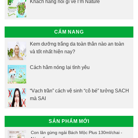
Khách hàng nói gì về I’m Nature
CẨM NANG
Kem dưỡng trắng da toàn thân nào an toàn
và tốt nhất hiện nay?
Cách hâm nóng lại tình yêu
“Vạch trần” cách vệ sinh “cô bé” tưởng SẠCH
mà SAI
SẢN PHẨM MỚI
Con lăn gừng ngải Bách Mộc Plus 130ml/chai -