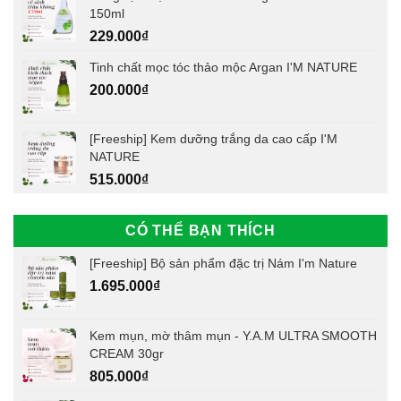
150ml
229.000
₫
Tinh chất mọc tóc thảo mộc Argan I'M NATURE
200.000
₫
[Freeship] Kem dưỡng trắng da cao cấp I'M
NATURE
515.000
₫
CÓ THỂ BẠN THÍCH
[Freeship] Bộ sản phẩm đặc trị Nám I'm Nature
1.695.000
₫
Kem mụn, mờ thâm mụn - Y.A.M ULTRA SMOOTH
CREAM 30gr
805.000
₫