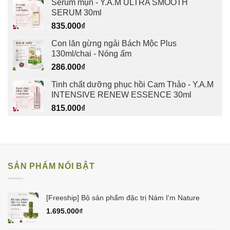
Serum mụn - Y.A.M ULTRA SMOOTH
SERUM 30ml
835.000
₫
Con lăn gừng ngải Bách Mộc Plus
130ml/chai - Nóng ấm
286.000
₫
Tinh chất dưỡng phục hồi Cam Thảo - Y.A.M
INTENSIVE RENEW ESSENCE 30ml
815.000
₫
SẢN PHẨM NỔI BẬT
[Freeship] Bộ sản phẩm đặc trị Nám I'm Nature
1.695.000
₫