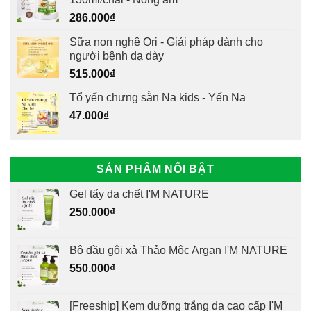
286.000
₫
Sữa non nghệ Ori - Giải pháp dành cho
người bệnh dạ dày
515.000
₫
Tổ yến chưng sẵn Na kids - Yến Na
47.000
₫
SẢN PHẨM NỔI BẬT
Gel tẩy da chết I'M NATURE
250.000
₫
Bộ dầu gội xả Thảo Mộc Argan I'M NATURE
550.000
₫
[Freeship] Kem dưỡng trắng da cao cấp I'M