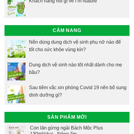
Khách hàng nói gì về I’m Nature
CẨM NANG
Nên dùng dung dịch vệ sinh phụ nữ nào để
tốt cho sức khỏe vùng kín?
Dung dịch vệ sinh nào tốt nhất dành cho mẹ
bầu?
Sau tiêm vắc xin phòng Covid 19 nên bổ sung
dinh dưỡng gì?
SẢN PHẨM MỚI
Con lăn gừng ngải Bách Mộc Plus
130ml/chai - Nóng ấm