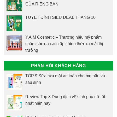
CỦA RIÊNG BẠN
TUYỆT ĐỈNH SIÊU DEAL THÁNG 10
Y.A.M Cosmetic – Thương hiệu mỹ phẩm
chăm sóc da cao cấp chính thức ra mắt thị
trường
PHẢN HỒI KHÁCH HÀNG
TOP 9 Sữa rửa mặt an toàn cho mẹ bầu và
sau sinh
Review Top 8 Dung dịch vệ sinh phụ nữ tốt
nhất hiện nay