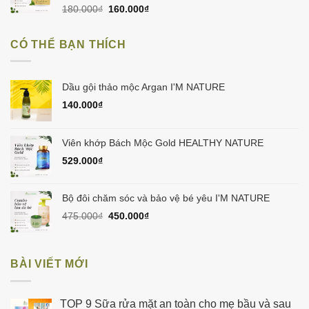
Giá
Giá
180.000
₫
160.000
₫
gốc
hiện
là:
tại
CÓ THỂ BẠN THÍCH
180.000₫.
là:
160.000₫.
Dầu gội thảo mộc Argan I'M NATURE
140.000
₫
Viên khớp Bách Mộc Gold HEALTHY NATURE
529.000
₫
Bộ đôi chăm sóc và bảo vệ bé yêu I'M NATURE
Giá
Giá
475.000
₫
450.000
₫
gốc
hiện
là:
tại
475.000₫.
là:
BÀI VIẾT MỚI
450.000₫.
TOP 9 Sữa rửa mặt an toàn cho mẹ bầu và sau