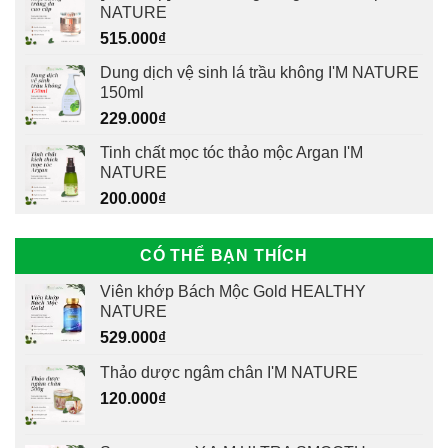
NATURE
515.000
₫
Dung dịch vệ sinh lá trầu không I'M NATURE
150ml
229.000
₫
Tinh chất mọc tóc thảo mộc Argan I'M
NATURE
200.000
₫
CÓ THỂ BẠN THÍCH
Viên khớp Bách Mộc Gold HEALTHY
NATURE
529.000
₫
Thảo dược ngâm chân I'M NATURE
120.000
₫