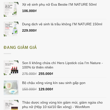
Xịt vệ sinh phụ nữ Eva Bestie I'M NATURE 50ml
106.000
₫
Dung dịch vệ sinh lá trầu không I'M NATURE 150ml
229.000
₫
ĐANG GIẢM GIÁ
Son lì không chứa chì Hers Lipstick của I'm Nature -
100% từ thiên nhiên
Giá
Giá
275.000
₫
255.000
₫
gốc
hiện
là:
tại
Bộ chậu xông vùng kín sau sinh gấp gọn
275.000₫.
là:
Giá
Giá
150.000
₫
129.000
₫
255.000₫.
gốc
hiện
là:
tại
150.000₫.
là:
Thảo dược xông vùng kín giảm mùi, giảm ngứa cho
129.000₫.
phụ nữ (Hộp 10 túi/10 lần xông) - WonMom