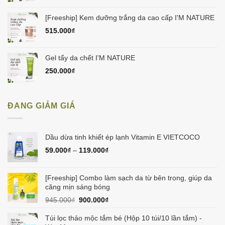
[Freeship] Kem dưỡng trắng da cao cấp I'M NATURE
515.000
₫
Gel tẩy da chết I'M NATURE
250.000
₫
ĐANG GIẢM GIÁ
Dầu dừa tinh khiết ép lạnh Vitamin E VIETCOCO
59.000
₫
–
119.000
₫
[Freeship] Combo làm sạch da từ bên trong, giúp da
căng mịn sáng bóng
Giá
Giá
945.000
₫
900.000
₫
gốc
hiện
là:
tại
Túi lọc thảo mộc tắm bé (Hộp 10 túi/10 lần tắm) -