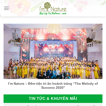
Skip
to
content
I’m Nature – Đêm tiệc tri ân hoành tráng “The Melody of
Success 2020”
TIN TỨC & KHUYẾN MÃI