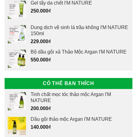
Gel tẩy da chết I'M NATURE
250.000
₫
Dung dịch vệ sinh lá trầu không I'M NATURE
150ml
229.000
₫
Bộ dầu gội xả Thảo Mộc Argan I'M NATURE
550.000
₫
CÓ THỂ BẠN THÍCH
Tinh chất mọc tóc thảo mộc Argan I'M
NATURE
200.000
₫
Dầu gội thảo mộc Argan I'M NATURE
140.000
₫