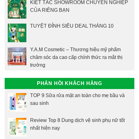
KIỆT TÁC SHOWROOM CHUYÊN NGHIỆP
CỦA RIÊNG BẠN
TUYỆT ĐỈNH SIÊU DEAL THÁNG 10
Y.A.M Cosmetic – Thương hiệu mỹ phẩm
chăm sóc da cao cấp chính thức ra mắt thị
trường
PHẢN HỒI KHÁCH HÀNG
TOP 9 Sữa rửa mặt an toàn cho mẹ bầu và
sau sinh
Review Top 8 Dung dịch vệ sinh phụ nữ tốt
nhất hiện nay