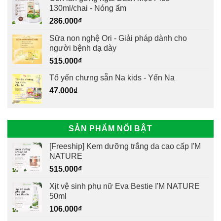
130ml/chai - Nóng ấm
286.000
₫
Sữa non nghệ Ori - Giải pháp dành cho
người bệnh dạ dày
515.000
₫
Tổ yến chưng sẵn Na kids - Yến Na
47.000
₫
SẢN PHẨM NỔI BẬT
[Freeship] Kem dưỡng trắng da cao cấp I'M
NATURE
515.000
₫
Xịt vệ sinh phụ nữ Eva Bestie I'M NATURE
50ml
106.000
₫