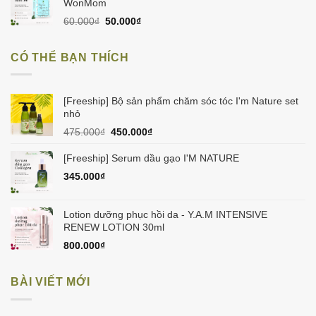
945.000₫.
là:
WonMom
900.000₫.
Giá
Giá
60.000
₫
50.000
₫
gốc
hiện
là:
tại
CÓ THỂ BẠN THÍCH
60.000₫.
là:
50.000₫.
[Freeship] Bộ sản phẩm chăm sóc tóc I'm Nature set
nhỏ
Giá
Giá
475.000
₫
450.000
₫
gốc
hiện
là:
tại
[Freeship] Serum dầu gạo I'M NATURE
475.000₫.
là:
345.000
₫
450.000₫.
Lotion dưỡng phục hồi da - Y.A.M INTENSIVE
RENEW LOTION 30ml
800.000
₫
BÀI VIẾT MỚI