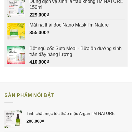
Dung dịch vệ sinh lá trầu không I'M NATURE
150ml
229.000
₫
Mặt nạ thải độc Nano Mask I'm Nature
355.000
₫
Bột ngũ cốc Suto Meal - Bữa ăn dưỡng sinh
tràn đầy năng lượng
410.000
₫
SẢN PHẨM NỔI BẬT
Tinh chất mọc tóc thảo mộc Argan I'M NATURE
200.000
₫