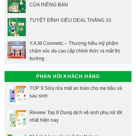
CỦA RIÊNG BẠN
TUYỆT ĐỈNH SIÊU DEAL THÁNG 10
Y.A.M Cosmetic – Thương hiệu mỹ phẩm
chăm sóc da cao cấp chính thức ra mắt thị
trường
PHẢN HỒI KHÁCH HÀNG
TOP 9 Sữa rửa mặt an toàn cho mẹ bầu và
sau sinh
Review Top 8 Dung dịch vệ sinh phụ nữ tốt
nhất hiện nay