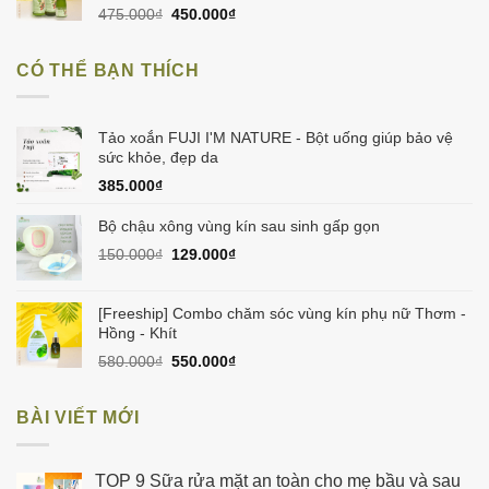
550.000₫.
Giá
Giá
475.000
₫
450.000
₫
gốc
hiện
là:
tại
CÓ THỂ BẠN THÍCH
475.000₫.
là:
450.000₫.
Tảo xoắn FUJI I'M NATURE - Bột uống giúp bảo vệ
sức khỏe, đẹp da
385.000
₫
Bộ chậu xông vùng kín sau sinh gấp gọn
Giá
Giá
150.000
₫
129.000
₫
gốc
hiện
là:
tại
150.000₫.
là:
[Freeship] Combo chăm sóc vùng kín phụ nữ Thơm -
129.000₫.
Hồng - Khít
Giá
Giá
580.000
₫
550.000
₫
gốc
hiện
là:
tại
BÀI VIẾT MỚI
580.000₫.
là:
550.000₫.
TOP 9 Sữa rửa mặt an toàn cho mẹ bầu và sau