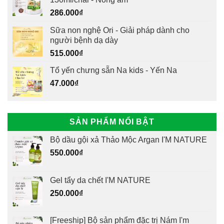
286.000
₫
Sữa non nghệ Ori - Giải pháp dành cho
người bệnh dạ dày
515.000
₫
Tổ yến chưng sẵn Na kids - Yến Na
47.000
₫
SẢN PHẨM NỔI BẬT
Bộ dầu gội xả Thảo Mộc Argan I'M NATURE
550.000
₫
Gel tẩy da chết I'M NATURE
250.000
₫
[Freeship] Bộ sản phẩm đặc trị Nám I'm