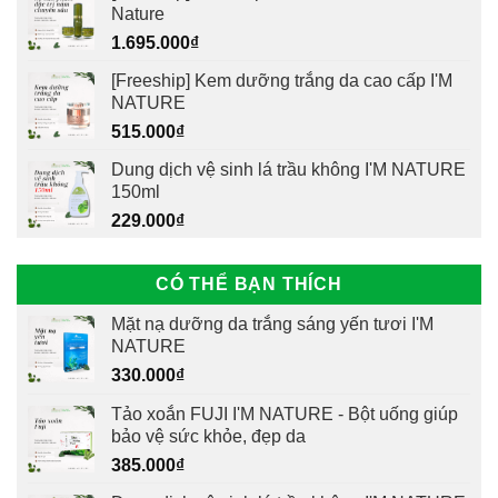
Nature
1.695.000
₫
[Freeship] Kem dưỡng trắng da cao cấp I'M
NATURE
515.000
₫
Dung dịch vệ sinh lá trầu không I'M NATURE
150ml
229.000
₫
CÓ THỂ BẠN THÍCH
Mặt nạ dưỡng da trắng sáng yến tươi I'M
NATURE
330.000
₫
Tảo xoắn FUJI I'M NATURE - Bột uống giúp
bảo vệ sức khỏe, đẹp da
385.000
₫