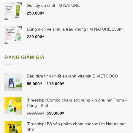
Gel tẩy da chết I'M NATURE
250.000
₫
Dung dịch vệ sinh lá trầu không I'M NATURE 150ml
229.000
₫
ĐANG GIẢM GIÁ
Dầu dừa tinh khiết ép lạnh Vitamin E VIETCOCO
59.000
₫
–
119.000
₫
[Freeship] Combo chăm sóc vùng kín phụ nữ Thơm -
Hồng - Khít
Giá
Giá
580.000
₫
550.000
₫
gốc
hiện
là:
tại
[Freeship] Bộ sản phẩm chăm sóc tóc I'm Nature set
580.000₫.
là:
nhỏ