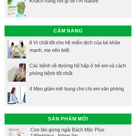
Khách hàng nói gì về I’m Nature
CẨM NANG
6 Vi chất tốt cho hệ miễn dịch của bé khỏe
mạnh, mẹ nên biết
Các bệnh về đường hô hấp ở trẻ em và cách
phòng bệnh tốt nhất
4 Mẹo giảm mỡ bụng cho chị em văn phòng
SẢN PHẨM MỚI
Con lăn gừng ngải Bách Mộc Plus
130ml/chai - Nóng ấm