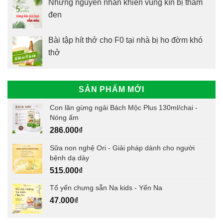
Những nguyên nhân khiến vùng kín bị thâm
đen
Bài tập hít thở cho F0 tại nhà bị ho đờm khó
thở
SẢN PHẨM MỚI
Con lăn gừng ngải Bách Mộc Plus 130ml/chai -
Nóng ấm
286.000
₫
Sữa non nghệ Ori - Giải pháp dành cho người
bệnh dạ dày
515.000
₫
Tổ yến chưng sẵn Na kids - Yến Na
47.000
₫