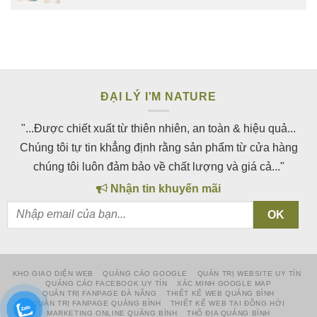
ĐẠI LÝ I'M NATURE
"...Được chiết xuất từ thiên nhiên, an toàn & hiệu quả...
Chúng tôi tự tin khẳng định rằng sản phẩm từ cửa hàng
chúng tôi luôn đảm bảo về chất lượng và giá cả..."
Nhận tin khuyến mãi
KHO GIAO DIỆN WEB
QUẢNG CÁO GOOGLE
QUẢN TRỊ WEBSITE UY TÍN
QUẢNG CÁO FACEBOOK UY TÍN
XÁC MINH GOOGLE MAP
QUẢN TRỊ FANPAGE ĐÀ NẴNG
THIẾT KẾ WEB QUẢNG BÌNH
QUẢN TRỊ FANPAGE QUẢNG BÌNH
THIẾT KẾ WEB TẠI ĐỒNG HỚI
MARKETING ONLINE QUẢNG BÌNH
THỔ ĐỊA QUẢNG BÌNH