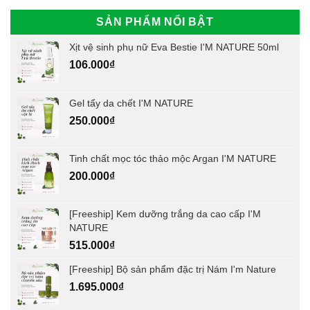
SẢN PHẨM NỔI BẬT
Xịt vệ sinh phụ nữ Eva Bestie I'M NATURE 50ml
106.000
₫
Gel tẩy da chết I'M NATURE
250.000
₫
Tinh chất mọc tóc thảo mộc Argan I'M NATURE
200.000
₫
[Freeship] Kem dưỡng trắng da cao cấp I'M
NATURE
515.000
₫
[Freeship] Bộ sản phẩm đặc trị Nám I'm Nature
1.695.000
₫