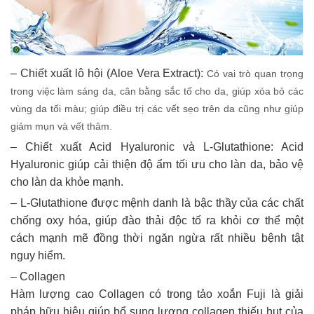
– Chiết xuất lô hội (Aloe Vera Extract):
Có vai trò quan trọng
trong việc làm sáng da, cân bằng sắc tố cho da, giúp xóa bỏ các
vùng da tối màu; giúp điều trị các vết sẹo trên da cũng như giúp
giảm mụn và vết thâm.
– Chiết xuất Acid Hyaluronic và L-Glutathione: Acid
Hyaluronic giúp cải thiện độ ẩm tối ưu cho làn da, bảo vệ
cho làn da khỏe mạnh.
– L-Glutathione được mệnh danh là bậc thầy của các chất
chống oxy hóa, giúp đào thải độc tố ra khỏi cơ thể một
cách mạnh mẽ đồng thời ngăn ngừa rất nhiều bệnh tật
nguy hiểm.
– Collagen
Hàm lượng cao Collagen có trong tảo xoắn Fuji là giải
pháp hữu hiệu giúp bổ sung lượng collagen thiếu hụt của