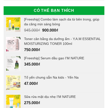
CÓ THỂ BẠN THÍCH
[Freeship] Combo làm sạch da từ bên trong, giúp
da căng mịn sáng bóng
Giá
Giá
945.000
₫
900.000
₫
gốc
hiện
Toner cân bằng da dưỡng ẩm - Y.A.M ESSENTIAL
là:
tại
MOISTURIZING TONER 100ml
945.000₫.
là:
750.000
₫
900.000₫.
[Freeship] Serum dầu gạo I'M NATURE
345.000
₫
Tổ yến chưng sẵn Na kids - Yến Na
47.000
₫
Sữa rửa mặt dịu nhẹ I'M NATURE
275.000
₫