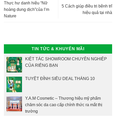
Thực hư danh hiệu “Nữ
5 Cách giúp điều trị bệnh trĩ
hoàng dung dịch”của I’m
hiệu quả tại nhà
Nature
TIN TỨC & KHUYẾN MÃI
KIỆT TÁC SHOWROOM CHUYÊN NGHIỆP
CỦA RIÊNG BẠN
TUYỆT ĐỈNH SIÊU DEAL THÁNG 10
Y.A.M Cosmetic – Thương hiệu mỹ phẩm
chăm sóc da cao cấp chính thức ra mắt thị
trường