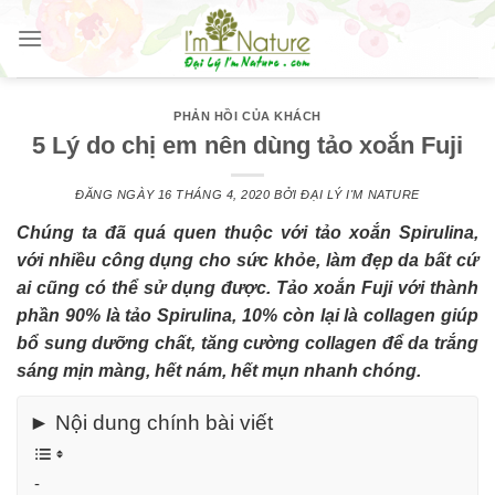
Skip
to
content
PHẢN HỒI CỦA KHÁCH
5 Lý do chị em nên dùng tảo xoắn Fuji
ĐĂNG NGÀY
16 THÁNG 4, 2020
BỞI
ĐẠI LÝ I'M NATURE
Chúng ta đã quá quen thuộc với tảo xoắn Spirulina,
với nhiều công dụng cho sức khỏe, làm đẹp da bất cứ
ai cũng có thể sử dụng được. Tảo xoắn Fuji với thành
phần 90% là tảo Spirulina, 10% còn lại là collagen giúp
bổ sung dưỡng chất, tăng cường collagen để da trắng
sáng mịn màng, hết nám, hết mụn nhanh chóng.
► Nội dung chính bài viết