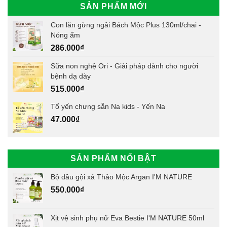
SẢN PHẨM MỚI
Con lăn gừng ngải Bách Mộc Plus 130ml/chai -
Nóng ấm
286.000
₫
Sữa non nghệ Ori - Giải pháp dành cho người
bệnh dạ dày
515.000
₫
Tổ yến chưng sẵn Na kids - Yến Na
47.000
₫
SẢN PHẨM NỔI BẬT
Bộ dầu gội xả Thảo Mộc Argan I'M NATURE
550.000
₫
Xịt vệ sinh phụ nữ Eva Bestie I'M NATURE 50ml