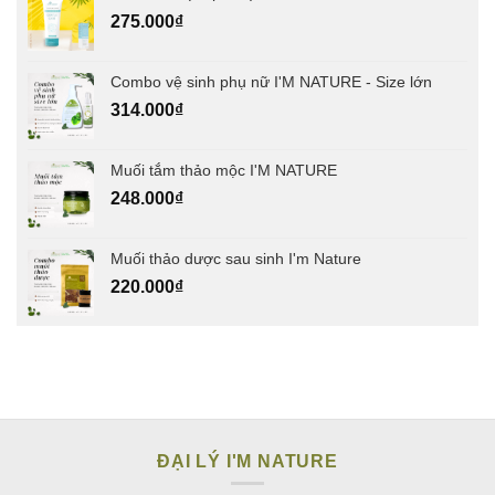
275.000
₫
Combo vệ sinh phụ nữ I'M NATURE - Size lớn
314.000
₫
Muối tắm thảo mộc I'M NATURE
248.000
₫
Muối thảo dược sau sinh I'm Nature
220.000
₫
ĐẠI LÝ I'M NATURE