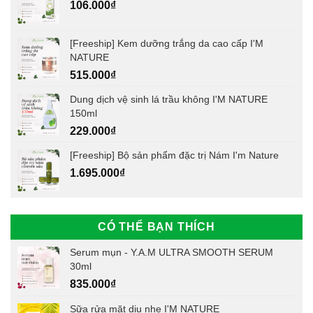
106.000
₫
[Freeship] Kem dưỡng trắng da cao cấp I'M
NATURE
515.000
₫
Dung dịch vệ sinh lá trầu không I'M NATURE
150ml
229.000
₫
[Freeship] Bộ sản phẩm đặc trị Nám I'm Nature
1.695.000
₫
CÓ THỂ BẠN THÍCH
Serum mụn - Y.A.M ULTRA SMOOTH SERUM
30ml
835.000
₫
Sữa rửa mặt dịu nhẹ I'M NATURE