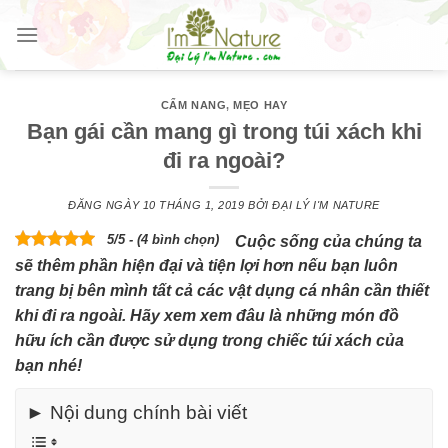
Skip
to
content
CẨM NANG
,
MẸO HAY
Bạn gái cần mang gì trong túi xách khi
đi ra ngoài?
ĐĂNG NGÀY
10 THÁNG 1, 2019
BỞI
ĐẠI LÝ I'M NATURE
5/5 - (4 bình chọn)
Cuộc sống của chúng ta
sẽ thêm phần hiện đại và tiện lợi hơn nếu bạn luôn
trang bị bên mình tất cả các vật dụng cá nhân cần thiết
khi đi ra ngoài. Hãy xem xem đâu là những món đồ
hữu ích cần được sử dụng trong chiếc túi xách của
bạn nhé!
► Nội dung chính bài viết