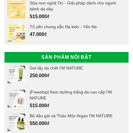
Sữa non nghệ Ori - Giải pháp dành cho người
bệnh dạ dày
515.000
₫
Tổ yến chưng sẵn Na kids - Yến Na
47.000
₫
SẢN PHẨM NỔI BẬT
Gel tẩy da chết I'M NATURE
250.000
₫
[Freeship] Kem dưỡng trắng da cao cấp I'M
NATURE
515.000
₫
Bộ dầu gội xả Thảo Mộc Argan I'M NATURE
550.000
₫