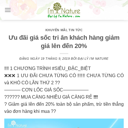
Skip
to
content
KHUYẾN MÃI
,
TIN TỨC
Ưu đãi giá sốc tri ân khách hàng giảm
giá lên đến 20%
ĐĂNG NGÀY
19 THÁNG 9, 2019
BỞI
ĐẠI LÝ I'M NATURE
‼‼ 1 CHƯƠNG TRÌNH #SIÊU_ĐẶC_BIỆT
❌❌❌ 1 ƯU ĐÃI CHƯA TỪNG CÓ ‼‼‼ CHƯA TỪNG CÓ
và KHÓ CÓ LẦN THỨ 2 ??
———– CƠN LỐC GIÁ SỐC—————–
?????? MUA CÀNG NHIỀU GIÁ CÀNG RẺ ❗️❗️❗️
? Giảm giá lên đến 20% toàn bộ sản phẩm, trừ tiền thẳng
vào đơn hàng khi mua ??