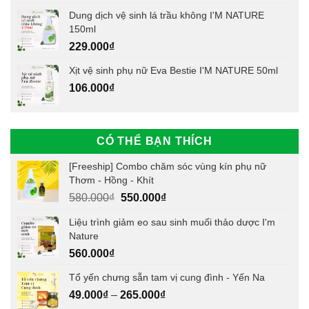
Dung dịch vệ sinh lá trầu không I'M NATURE
150ml
229.000
₫
Xịt vệ sinh phụ nữ Eva Bestie I'M NATURE 50ml
106.000
₫
CÓ THỂ BẠN THÍCH
[Freeship] Combo chăm sóc vùng kín phụ nữ
Thơm - Hồng - Khít
Giá
Giá
580.000
₫
550.000
₫
gốc
hiện
Liệu trình giảm eo sau sinh muối thảo dược I'm
là:
tại
Nature
580.000₫.
là:
560.000
₫
550.000₫.
Tổ yến chưng sẵn tam vị cung đình - Yến Na
49.000
₫
–
265.000
₫