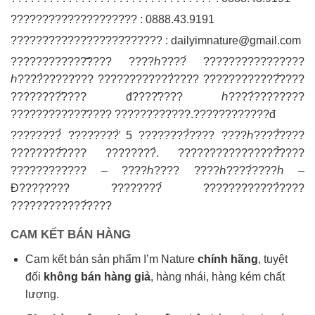
???????????????????? : 0888.43.9191
???????????????????????? :
dailyimnature@gmail.com
????????????̂̃???? ????ℎ????́ ????????????????
ℎ????̀???????? ????????????̀???? ????????????̂́????
????????̛́???? đ????̛???? ℎ????̀????????
????????????̂???? ????????????.????????????đ
????????̉ ????????̛̀ 5 ????????̉???? ????ℎ????̂̉????
????????̂́???? ????????̀. ????????????????̂̉????
???????????? – ????ℎ???? ????ℎ????́????ℎ –
Đ????̣???? ????????́ ????????????̀????
????????????̂́????
CAM KẾT BÁN HÀNG
Cam kết bán sản phẩm I’m Nature
chính hãng
, tuyệt
đối
không bán hàng giả
, hàng nhái, hàng kém chất
lượng.