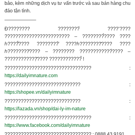
bảo, kèm những dịch vụ tư vấn trước và sau bán hàng chu
đáo tận tình.
——————–
Đ????̣???? ????????́ ????’????
???????????????????????? – ????????̉???? ????
ℎ????̂̉???? ????????̛̀ ????ℎ????????̂???? ????
ℎ????????̂???? – ???????? ????????????̀???? –
????????????̣̂???? ????????????̉ !
???????????????????????????????? :
https://dailyimnature.com
???????????????????????????? :
https://shopee.vn/dailyimnature
???????????????????????????? :
https://lazada.vn/shop/dai-ly-im-nature
???????????????????????????????? :
https://www.facebook.com/dailyimnature
???????????????????????????????? : 0888.43.9191