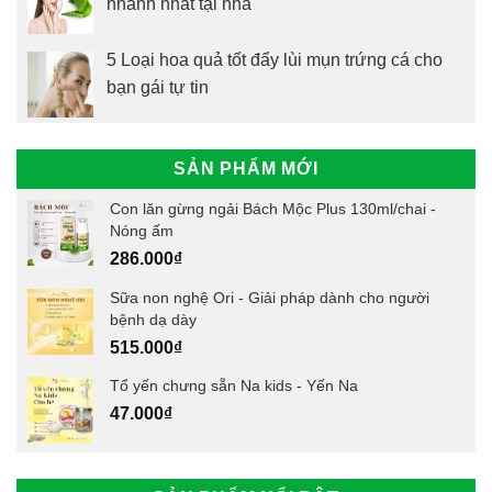
nhanh nhất tại nhà
5 Loại hoa quả tốt đẩy lùi mụn trứng cá cho
bạn gái tự tin
SẢN PHẨM MỚI
Con lăn gừng ngải Bách Mộc Plus 130ml/chai -
Nóng ấm
286.000
₫
Sữa non nghệ Ori - Giải pháp dành cho người
bệnh dạ dày
515.000
₫
Tổ yến chưng sẵn Na kids - Yến Na
47.000
₫