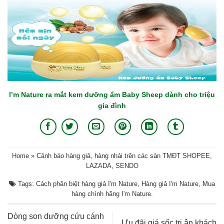
I’m Nature ra mắt kem dưỡng ẩm Baby Sheep dành cho triệu
gia đình
Home
»
Cảnh báo hàng giả, hàng nhái trên các sàn TMĐT SHOPEE,
LAZADA, SENDO
Tags:
Cách phân biệt hàng giả I'm Nature
,
Hàng giả I'm Nature
,
Mua
hàng chính hãng I'm Nature
.
Dòng son dưỡng cứu cánh
Ưu đãi giá sốc tri ân khách