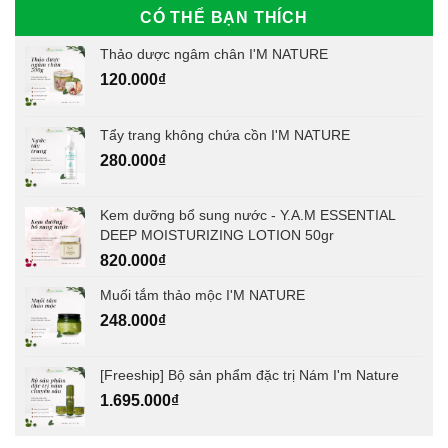
CÓ THỂ BẠN THÍCH
Thảo dược ngâm chân I'M NATURE
120.000
₫
Tẩy trang không chứa cồn I'M NATURE
280.000
₫
Kem dưỡng bổ sung nước - Y.A.M ESSENTIAL
DEEP MOISTURIZING LOTION 50gr
820.000
₫
Muối tắm thảo mộc I'M NATURE
248.000
₫
[Freeship] Bộ sản phẩm đặc trị Nám I'm Nature
1.695.000
₫