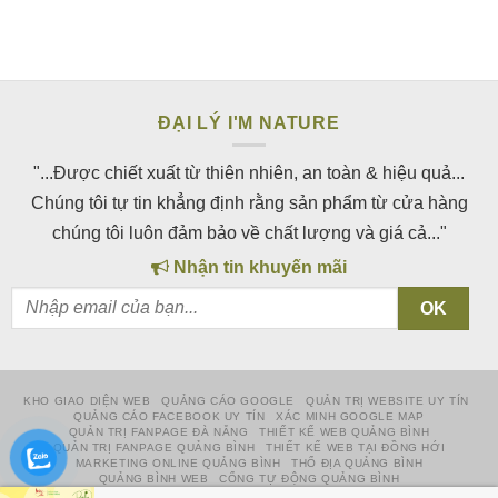
ĐẠI LÝ I'M NATURE
"...Được chiết xuất từ thiên nhiên, an toàn & hiệu quả...
Chúng tôi tự tin khẳng định rằng sản phẩm từ cửa hàng
chúng tôi luôn đảm bảo về chất lượng và giá cả..."
Nhận tin khuyến mãi
KHO GIAO DIỆN WEB
QUẢNG CÁO GOOGLE
QUẢN TRỊ WEBSITE UY TÍN
QUẢNG CÁO FACEBOOK UY TÍN
XÁC MINH GOOGLE MAP
QUẢN TRỊ FANPAGE ĐÀ NẴNG
THIẾT KẾ WEB QUẢNG BÌNH
QUẢN TRỊ FANPAGE QUẢNG BÌNH
THIẾT KẾ WEB TẠI ĐỒNG HỚI
MARKETING ONLINE QUẢNG BÌNH
THỔ ĐỊA QUẢNG BÌNH
QUẢNG BÌNH WEB
CỔNG TỰ ĐỘNG QUẢNG BÌNH
NHÀ THÔNG MINH QUẢNG BÌNH