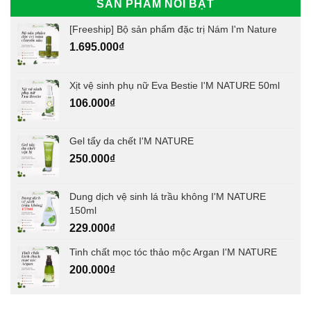
SẢN PHẨM NỔI BẬT
[Freeship] Bộ sản phẩm đặc trị Nám I'm Nature
1.695.000
₫
Xịt vệ sinh phụ nữ Eva Bestie I'M NATURE 50ml
106.000
₫
Gel tẩy da chết I'M NATURE
250.000
₫
Dung dịch vệ sinh lá trầu không I'M NATURE
150ml
229.000
₫
Tinh chất mọc tóc thảo mộc Argan I'M NATURE
200.000
₫