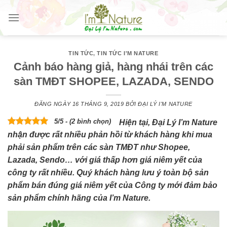
Skip
to
content
TIN TỨC
,
TIN TỨC I'M NATURE
Cảnh báo hàng giả, hàng nhái trên các
sàn TMĐT SHOPEE, LAZADA, SENDO
ĐĂNG NGÀY
16 THÁNG 9, 2019
BỞI
ĐẠI LÝ I'M NATURE
5/5 - (2 bình chọn)
Hiện tại, Đại Lý I’m Nature
nhận được rất nhiều phản hồi từ khách hàng khi mua
phải sản phẩm trên các sàn TMĐT như Shopee,
Lazada, Sendo… với giá thấp hơn giá niêm yết của
công ty rất nhiều. Quý khách hàng lưu ý toàn bộ sản
phẩm bán đúng giá niêm yết của Công ty mới đảm bảo
sản phẩm chính hãng của I’m Nature.