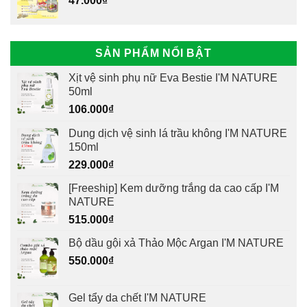
47.000
₫
SẢN PHẨM NỔI BẬT
Xịt vệ sinh phụ nữ Eva Bestie I'M NATURE
50ml
106.000
₫
Dung dịch vệ sinh lá trầu không I'M NATURE
150ml
229.000
₫
[Freeship] Kem dưỡng trắng da cao cấp I'M
NATURE
515.000
₫
Bộ dầu gội xả Thảo Mộc Argan I'M NATURE
550.000
₫
Gel tẩy da chết I'M NATURE