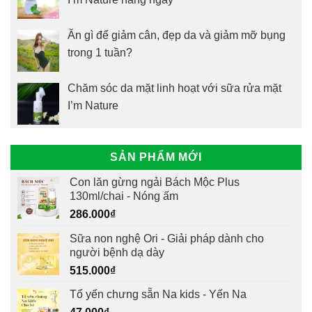
Ăn gì để giảm cân, đẹp da và giảm mỡ bụng
trong 1 tuần?
Chăm sóc da mặt linh hoạt với sữa rửa mặt
I’m Nature
SẢN PHẨM MỚI
Con lăn gừng ngải Bách Mộc Plus
130ml/chai - Nóng ấm
286.000
₫
Sữa non nghệ Ori - Giải pháp dành cho
người bệnh dạ dày
515.000
₫
Tổ yến chưng sẵn Na kids - Yến Na