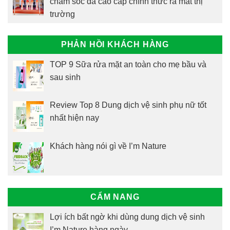
chăm sóc da cao cấp chính thức ra mắt thị
trường
PHẢN HỒI KHÁCH HÀNG
TOP 9 Sữa rửa mặt an toàn cho mẹ bầu và
sau sinh
Review Top 8 Dung dịch vệ sinh phụ nữ tốt
nhất hiện nay
Khách hàng nói gì về I’m Nature
CẨM NANG
Lợi ích bất ngờ khi dùng dung dịch vệ sinh
I’m Nature hàng ngày