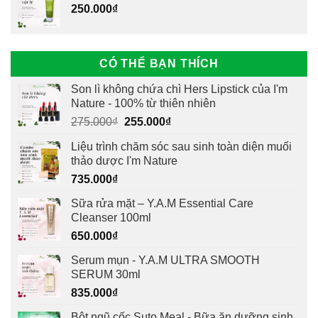
250.000
₫
CÓ THỂ BẠN THÍCH
Son lì không chứa chì Hers Lipstick của I'm
Nature - 100% từ thiên nhiên
Giá
Giá
275.000
₫
255.000
₫
gốc
hiện
Liệu trình chăm sóc sau sinh toàn diện muối
là:
tại
thảo dược I'm Nature
275.000₫.
là:
735.000
₫
255.000₫.
Sữa rửa mặt – Y.A.M Essential Care
Cleanser 100ml
650.000
₫
Serum mụn - Y.A.M ULTRA SMOOTH
SERUM 30ml
835.000
₫
Bột ngũ cốc Suto Meal - Bữa ăn dưỡng sinh