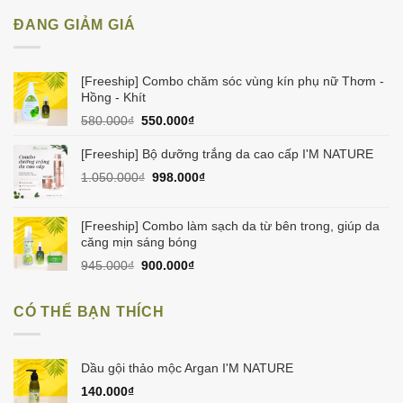
ĐANG GIẢM GIÁ
[Freeship] Combo chăm sóc vùng kín phụ nữ Thơm -
Hồng - Khít
Giá
Giá
580.000
₫
550.000
₫
gốc
hiện
là:
tại
[Freeship] Bộ dưỡng trắng da cao cấp I'M NATURE
580.000₫.
là:
Giá
Giá
1.050.000
₫
998.000
₫
550.000₫.
gốc
hiện
là:
tại
1.050.000₫.
là:
[Freeship] Combo làm sạch da từ bên trong, giúp da
998.000₫.
căng mịn sáng bóng
Giá
Giá
945.000
₫
900.000
₫
gốc
hiện
là:
tại
CÓ THỂ BẠN THÍCH
945.000₫.
là:
900.000₫.
Dầu gội thảo mộc Argan I'M NATURE
140.000
₫