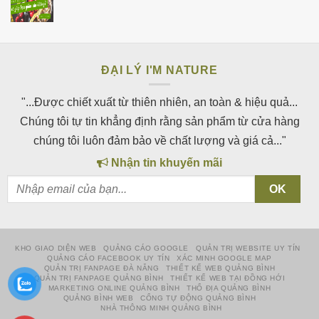
ĐẠI LÝ I'M NATURE
"...Được chiết xuất từ thiên nhiên, an toàn & hiệu quả...
Chúng tôi tự tin khẳng định rằng sản phẩm từ cửa hàng
chúng tôi luôn đảm bảo về chất lượng và giá cả..."
Nhận tin khuyến mãi
KHO GIAO DIỆN WEB
QUẢNG CÁO GOOGLE
QUẢN TRỊ WEBSITE UY TÍN
QUẢNG CÁO FACEBOOK UY TÍN
XÁC MINH GOOGLE MAP
QUẢN TRỊ FANPAGE ĐÀ NẴNG
THIẾT KẾ WEB QUẢNG BÌNH
QUẢN TRỊ FANPAGE QUẢNG BÌNH
THIẾT KẾ WEB TẠI ĐỒNG HỚI
MARKETING ONLINE QUẢNG BÌNH
THỔ ĐỊA QUẢNG BÌNH
QUẢNG BÌNH WEB
CỔNG TỰ ĐỘNG QUẢNG BÌNH
NHÀ THÔNG MINH QUẢNG BÌNH