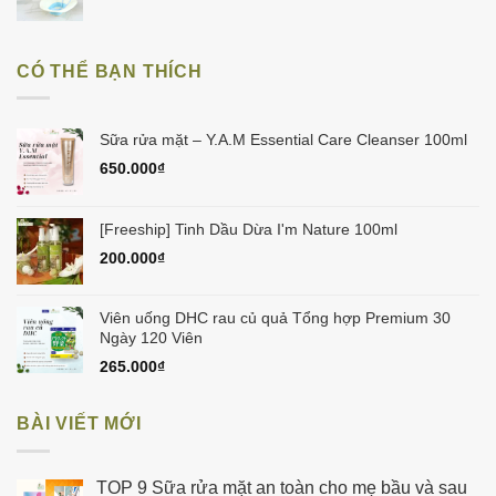
50.000₫.
gốc
hiện
là:
tại
150.000₫.
là:
CÓ THỂ BẠN THÍCH
129.000₫.
Sữa rửa mặt – Y.A.M Essential Care Cleanser 100ml
650.000
₫
[Freeship] Tinh Dầu Dừa I'm Nature 100ml
200.000
₫
Viên uống DHC rau củ quả Tổng hợp Premium 30
Ngày 120 Viên
265.000
₫
BÀI VIẾT MỚI
TOP 9 Sữa rửa mặt an toàn cho mẹ bầu và sau