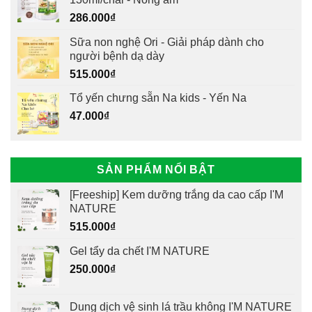
286.000
₫
Sữa non nghệ Ori - Giải pháp dành cho
người bệnh dạ dày
515.000
₫
Tổ yến chưng sẵn Na kids - Yến Na
47.000
₫
SẢN PHẨM NỔI BẬT
[Freeship] Kem dưỡng trắng da cao cấp I'M
NATURE
515.000
₫
Gel tẩy da chết I'M NATURE
250.000
₫
Dung dịch vệ sinh lá trầu không I'M NATURE