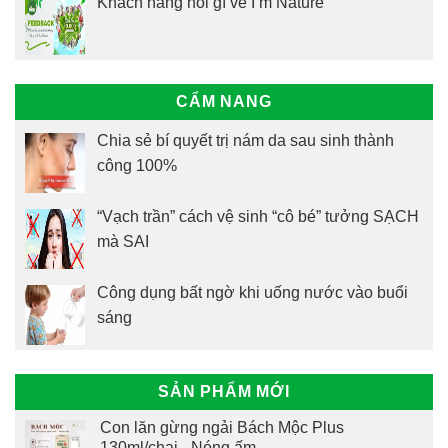
Khách hàng nói gì về I’m Nature
CẨM NANG
Chia sẻ bí quyết trị nám da sau sinh thành
công 100%
“Vạch trần” cách vệ sinh “cô bé” tưởng SẠCH
mà SAI
Công dụng bất ngờ khi uống nước vào buổi
sáng
SẢN PHẨM MỚI
Con lăn gừng ngải Bách Mộc Plus
130ml/chai - Nóng ấm