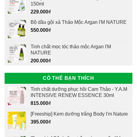
150ml
229.000
₫
Bộ dầu gội xả Thảo Mộc Argan I'M NATURE
550.000
₫
Tinh chất mọc tóc thảo mộc Argan I'M
NATURE
200.000
₫
CÓ THỂ BẠN THÍCH
Tinh chất dưỡng phục hồi Cam Thảo - Y.A.M
INTENSIVE RENEW ESSENCE 30ml
815.000
₫
[Freeship] Kem dưỡng trắng Body I'm Nature
395.000
₫