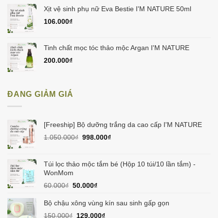
Xịt vệ sinh phụ nữ Eva Bestie I'M NATURE 50ml
106.000
₫
Tinh chất mọc tóc thảo mộc Argan I'M NATURE
200.000
₫
ĐANG GIẢM GIÁ
[Freeship] Bộ dưỡng trắng da cao cấp I'M NATURE
Giá
Giá
1.050.000
₫
998.000
₫
gốc
hiện
là:
tại
1.050.000₫.
là:
Túi lọc thảo mộc tắm bé (Hộp 10 túi/10 lần tắm) -
998.000₫.
WonMom
Giá
Giá
60.000
₫
50.000
₫
gốc
hiện
là:
tại
Bộ chậu xông vùng kín sau sinh gấp gọn
60.000₫.
là:
Giá
Giá
150.000
₫
129.000
₫