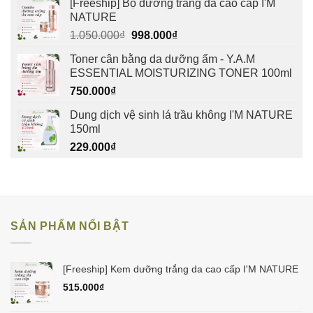
[Freeship] Bộ dưỡng trắng da cao cấp I'M
NATURE
Giá
Giá
1.050.000
₫
998.000
₫
gốc
hiện
Toner cân bằng da dưỡng ẩm - Y.A.M
là:
tại
ESSENTIAL MOISTURIZING TONER 100ml
1.050.000₫.
là:
750.000
₫
998.000₫.
Dung dịch vệ sinh lá trầu không I'M NATURE
150ml
229.000
₫
SẢN PHẨM NỔI BẬT
[Freeship] Kem dưỡng trắng da cao cấp I'M NATURE
515.000
₫