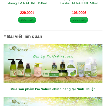
không I’M NATURE 150ml
Bestie I’M NATURE 50ml
229.000
₫
106.000
₫
ĐỌC TIẾP
ĐỌC TIẾP
# Bài viết liên quan
Mua sản phẩm I’m Nature chính hãng tại Ninh Thuận