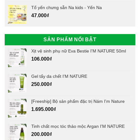
Tổ yến chưng sẵn Na kids - Yến Na
47.000
₫
SẢN PHẨM NỔI BẬT
Xịt vệ sinh phụ nữ Eva Bestie I'M NATURE 50ml
106.000
₫
Gel tẩy da chết I'M NATURE
250.000
₫
[Freeship] Bộ sản phẩm đặc trị Nám I'm Nature
1.695.000
₫
Tinh chất mọc tóc thảo mộc Argan I'M NATURE
200.000
₫