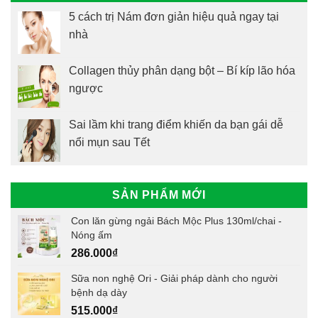
5 cách trị Nám đơn giản hiệu quả ngay tại
nhà
Collagen thủy phân dạng bột – Bí kíp lão hóa
ngược
Sai lầm khi trang điểm khiến da bạn gái dễ
nổi mụn sau Tết
SẢN PHẨM MỚI
Con lăn gừng ngải Bách Mộc Plus 130ml/chai -
Nóng ấm
286.000
₫
Sữa non nghệ Ori - Giải pháp dành cho người
bệnh dạ dày
515.000
₫