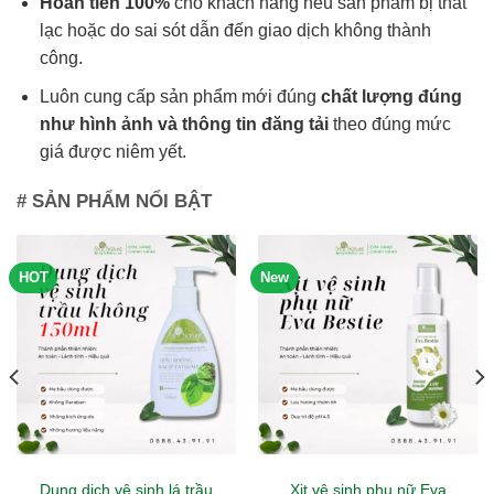
Hoàn tiền 100%
cho khách hàng nếu sản phẩm bị thất
lạc hoặc do sai sót dẫn đến giao dịch không thành
công.
Luôn cung cấp sản phẩm mới đúng
chất lượng đúng
như hình ảnh và thông tin đăng tải
theo đúng mức
giá được niêm yết.
# SẢN PHẨM NỔI BẬT
HOT
New
Dung dịch vệ sinh lá trầu
Xịt vệ sinh phụ nữ Eva