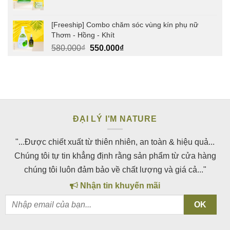
[Freeship] Combo chăm sóc vùng kín phụ nữ
Thơm - Hồng - Khít
Giá
Giá
580.000
₫
550.000
₫
gốc
hiện
là:
tại
580.000₫.
là:
550.000₫.
ĐẠI LÝ I'M NATURE
"...Được chiết xuất từ thiên nhiên, an toàn & hiệu quả...
Chúng tôi tự tin khẳng định rằng sản phẩm từ cửa hàng
chúng tôi luôn đảm bảo về chất lượng và giá cả..."
Nhận tin khuyến mãi