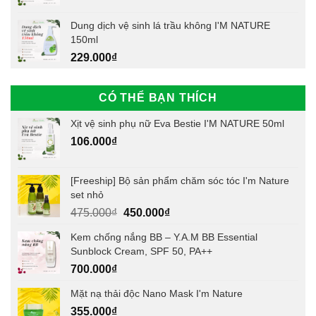
Dung dịch vệ sinh lá trầu không I'M NATURE
150ml
229.000
₫
CÓ THỂ BẠN THÍCH
Xịt vệ sinh phụ nữ Eva Bestie I'M NATURE 50ml
106.000
₫
[Freeship] Bộ sản phẩm chăm sóc tóc I'm Nature
set nhỏ
Giá
Giá
475.000
₫
450.000
₫
gốc
hiện
Kem chống nắng BB – Y.A.M BB Essential
là:
tại
Sunblock Cream, SPF 50, PA++
475.000₫.
là:
700.000
₫
450.000₫.
Mặt nạ thải độc Nano Mask I'm Nature
355.000
₫