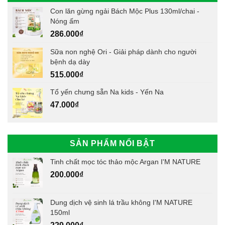
Con lăn gừng ngải Bách Mộc Plus 130ml/chai -
Nóng ấm
286.000
₫
Sữa non nghệ Ori - Giải pháp dành cho người
bệnh dạ dày
515.000
₫
Tổ yến chưng sẵn Na kids - Yến Na
47.000
₫
SẢN PHẨM NỔI BẬT
Tinh chất mọc tóc thảo mộc Argan I'M NATURE
200.000
₫
Dung dịch vệ sinh lá trầu không I'M NATURE
150ml