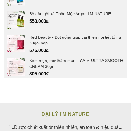
Bộ dầu gội xả Thảo Mộc Argan I'M NATURE
550.000
₫
Red Beauty - Bột uống giúp cải thiện nội tiết tố nữ
30gói/hộp
575.000
₫
Kem mụn, mờ thâm mụn - Y.A.M ULTRA SMOOTH
CREAM 30gr
805.000
₫
ĐẠI LÝ I'M NATURE
"...Được chiết xuất từ thiên nhiên, an toàn & hiệu quả...