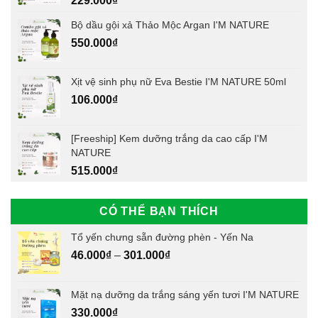
229.000
₫
Bộ dầu gội xả Thảo Mộc Argan I'M NATURE
550.000
₫
Xịt vệ sinh phụ nữ Eva Bestie I'M NATURE 50ml
106.000
₫
[Freeship] Kem dưỡng trắng da cao cấp I'M
NATURE
515.000
₫
CÓ THỂ BẠN THÍCH
Tổ yến chưng sẵn đường phèn - Yến Na
46.000
₫
–
301.000
₫
Mặt nạ dưỡng da trắng sáng yến tươi I'M NATURE
330.000
₫