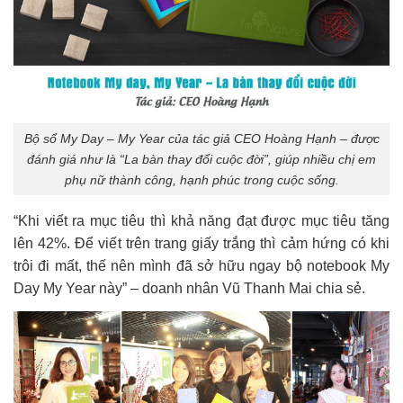
Bộ sổ My Day – My Year của tác giả CEO Hoàng Hạnh – được
đánh giá như là “La bàn thay đổi cuộc đời”, giúp nhiều chị em
phụ nữ thành công, hạnh phúc trong cuộc sống.
“Khi viết ra mục tiêu thì khả năng đạt được mục tiêu tăng
lên 42%. Để viết trên trang giấy trắng thì cảm hứng có khi
trôi đi mất, thế nên mình đã sở hữu ngay bộ notebook My
Day My Year này” – doanh nhân Vũ Thanh Mai chia sẻ.