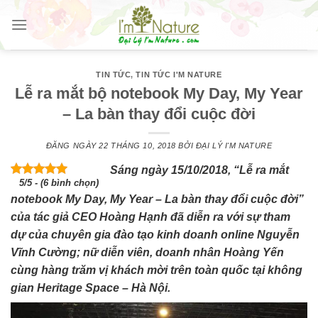
Skip
to
content
TIN TỨC
,
TIN TỨC I'M NATURE
Lễ ra mắt bộ notebook My Day, My Year
– La bàn thay đổi cuộc đời
ĐĂNG NGÀY
22 THÁNG 10, 2018
BỞI
ĐẠI LÝ I'M NATURE
Sáng ngày 15/10/2018, “Lễ ra mắt
5/5 - (6 bình chọn)
notebook My Day, My Year – La bàn thay đổi cuộc đời”
của tác giả CEO Hoàng Hạnh đã diễn ra với sự tham
dự của chuyên gia đào tạo kinh doanh online Nguyễn
Vĩnh Cường; nữ diễn viên, doanh nhân Hoàng Yến
cùng hàng trăm vị khách mời trên toàn quốc tại không
gian Heritage Space – Hà Nội.