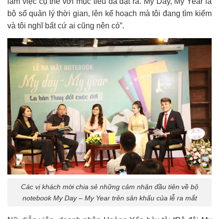
làm việc cụ thể với mục tiêu đã đặt ra. My Day, My Year là
bộ sổ quản lý thời gian, lên kế hoạch mà tôi đang tìm kiếm
và tôi nghĩ bất cứ ai cũng nên có”.
Các vị khách mời chia sẻ những cảm nhận đầu tiên về bộ
notebook My Day – My Year trên sân khấu của lễ ra mắt