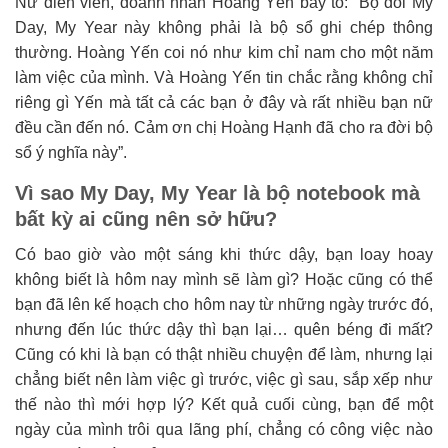
Nữ diễn viên, doanh nhân Hoàng Yến bày tỏ: “Bộ đôi My
Day, My Year này không phải là bộ sổ ghi chép thông
thường. Hoàng Yến coi nó như kim chỉ nam cho một năm
làm việc của mình. Và Hoàng Yến tin chắc rằng không chỉ
riêng gì Yến mà tất cả các bạn ở đây và rất nhiều bạn nữ
đều cần đến nó. Cảm ơn chị Hoàng Hạnh đã cho ra đời bộ
sổ ý nghĩa này”.
Vì sao My Day, My Year là bộ notebook mà
bất kỳ ai cũng nên sở hữu?
Có bao giờ vào một sáng khi thức dậy, bạn loay hoay
không biết là hôm nay mình sẽ làm gì? Hoặc cũng có thể
bạn đã lên kế hoạch cho hôm nay từ những ngày trước đó,
nhưng đến lúc thức dậy thì bạn lại… quên béng đi mất?
Cũng có khi là bạn có thật nhiều chuyện để làm, nhưng lại
chẳng biết nên làm việc gì trước, việc gì sau, sắp xếp như
thế nào thì mới hợp lý? Kết quả cuối cùng, bạn để một
ngày của mình trôi qua lãng phí, chẳng có công việc nào