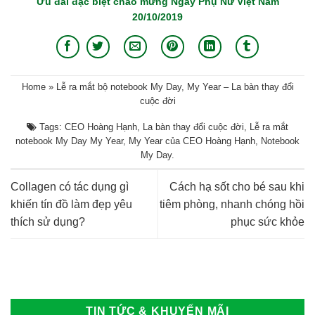
Ưu đãi đặc biệt chào mừng Ngày Phụ Nữ Việt Nam
20/10/2019
Home
»
Lễ ra mắt bộ notebook My Day, My Year – La bàn thay đổi
cuộc đời
Tags:
CEO Hoàng Hạnh
,
La bàn thay đổi cuộc đời
,
Lễ ra mắt
notebook My Day My Year
,
My Year của CEO Hoàng Hạnh
,
Notebook
My Day
.
Collagen có tác dụng gì
Cách hạ sốt cho bé sau khi
khiến tín đồ làm đẹp yêu
tiêm phòng, nhanh chóng hồi
thích sử dụng?
phục sức khỏe
TIN TỨC & KHUYẾN MÃI