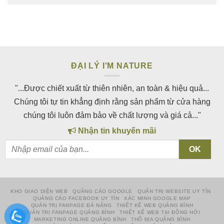
gốc
hiện
là:
tại
180.000₫.
là:
160.000₫.
ĐẠI LÝ I'M NATURE
"...Được chiết xuất từ thiên nhiên, an toàn & hiệu quả...
Chúng tôi tự tin khẳng định rằng sản phẩm từ cửa hàng
chúng tôi luôn đảm bảo về chất lượng và giá cả..."
Nhận tin khuyến mãi
KHO GIAO DIỆN WEB
QUẢNG CÁO GOOGLE
QUẢN TRỊ WEBSITE UY TÍN
QUẢNG CÁO FACEBOOK UY TÍN
XÁC MINH GOOGLE MAP
QUẢN TRỊ FANPAGE ĐÀ NẴNG
THIẾT KẾ WEB QUẢNG BÌNH
QUẢN TRỊ FANPAGE QUẢNG BÌNH
THIẾT KẾ WEB TẠI ĐỒNG HỚI
MARKETING ONLINE QUẢNG BÌNH
THỔ ĐỊA QUẢNG BÌNH