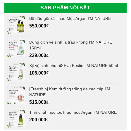
SẢN PHẨM NỔI BẬT
Bộ dầu gội xả Thảo Mộc Argan I'M NATURE
550.000
₫
Dung dịch vệ sinh lá trầu không I'M NATURE
150ml
229.000
₫
Xịt vệ sinh phụ nữ Eva Bestie I'M NATURE 50ml
106.000
₫
[Freeship] Kem dưỡng trắng da cao cấp I'M
NATURE
515.000
₫
Tinh chất mọc tóc thảo mộc Argan I'M NATURE
200.000
₫