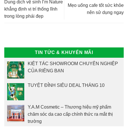
Dung dịch vệ sinh I’m Nature
Mẹo uống cafe tốt sức khỏe
khẳng định vị trí thống lĩnh
nên sử dụng ngay
trong lòng phái đẹp
TIN TỨC & KHUYẾN MÃI
KIỆT TÁC SHOWROOM CHUYÊN NGHIỆP
CỦA RIÊNG BẠN
TUYỆT ĐỈNH SIÊU DEAL THÁNG 10
Y.A.M Cosmetic – Thương hiệu mỹ phẩm
chăm sóc da cao cấp chính thức ra mắt thị
trường