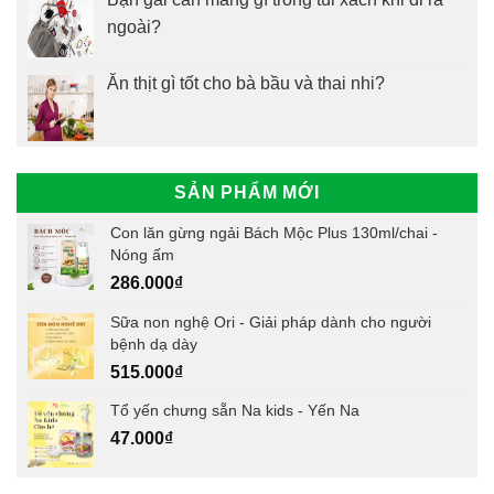
ngoài?
Ăn thịt gì tốt cho bà bầu và thai nhi?
SẢN PHẨM MỚI
Con lăn gừng ngải Bách Mộc Plus 130ml/chai -
Nóng ấm
286.000
₫
Sữa non nghệ Ori - Giải pháp dành cho người
bệnh dạ dày
515.000
₫
Tổ yến chưng sẵn Na kids - Yến Na
47.000
₫