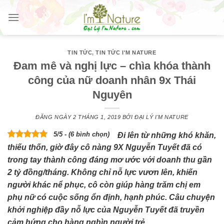
Skip
to
content
TIN TỨC
,
TIN TỨC I'M NATURE
Đam mê và nghị lực – chìa khóa thành
công của nữ doanh nhân 9x Thái
Nguyên
ĐĂNG NGÀY
2 THÁNG 1, 2019
BỞI
ĐẠI LÝ I'M NATURE
5/5 - (6 bình chọn)
Đi lên từ những khó khăn,
thiếu thốn, giờ đây cô nàng 9X Nguyễn Tuyết đã có
trong tay thành công đáng mơ ước với doanh thu gần
2 tỷ đồng/tháng. Không chỉ nỗ lực vươn lên, khiến
người khác nể phục, cô còn giúp hàng trăm chị em
phụ nữ có cuộc sống ổn định, hạnh phúc. Câu chuyện
khởi nghiệp đầy nỗ lực của Nguyễn Tuyết đã truyền
cảm hứng cho hàng nghìn người trẻ.