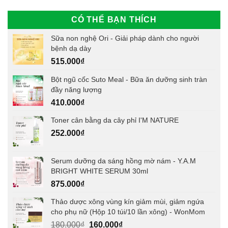
CÓ THỂ BẠN THÍCH
Sữa non nghệ Ori - Giải pháp dành cho người
bệnh dạ dày
515.000
₫
Bột ngũ cốc Suto Meal - Bữa ăn dưỡng sinh tràn
đầy năng lượng
410.000
₫
Toner cân bằng da cây phỉ I'M NATURE
252.000
₫
Serum dưỡng da sáng hồng mờ nám - Y.A.M
BRIGHT WHITE SERUM 30ml
875.000
₫
Thảo dược xông vùng kín giảm mùi, giảm ngứa
cho phụ nữ (Hộp 10 túi/10 lần xông) - WonMom
Giá
Giá
180.000
₫
160.000
₫