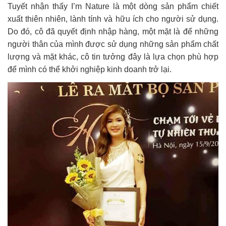
Tuyết nhận thấy I’m Nature là một dòng sản phẩm chiết
xuất thiên nhiên, lành tính và hữu ích cho người sử dụng.
Do đó, cô đã quyết định nhập hàng, một mặt là để những
người thân của mình được sử dụng những sản phẩm chất
lượng và mặt khác, cô tin tưởng đây là lựa chọn phù hợp
để mình có thể khởi nghiệp kinh doanh trở lại.