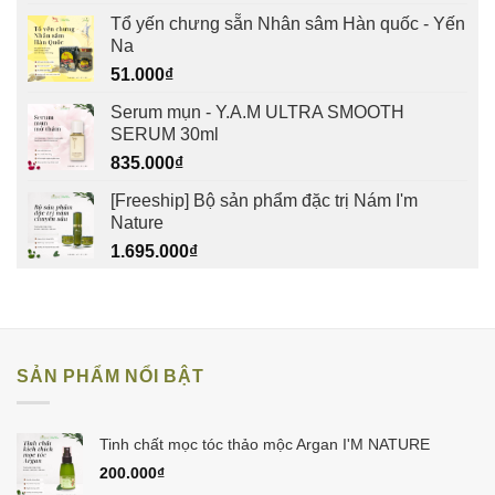
Tổ yến chưng sẵn Nhân sâm Hàn quốc - Yến
Na
51.000
₫
Serum mụn - Y.A.M ULTRA SMOOTH
SERUM 30ml
835.000
₫
[Freeship] Bộ sản phẩm đặc trị Nám I'm
Nature
1.695.000
₫
SẢN PHẨM NỔI BẬT
Tinh chất mọc tóc thảo mộc Argan I'M NATURE
200.000
₫