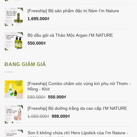
[Freeship] Bộ sản phẩm đặc trị Nám I'm Nature
1.695.000
₫
Bộ dầu gội xả Thảo Mộc Argan I'M NATURE
550.000
₫
ĐANG GIẢM GIÁ
[Freeship] Combo chăm sóc vùng kín phụ nữ Thơm -
Hồng - Khít
Giá
Giá
580.000
₫
550.000
₫
gốc
hiện
là:
tại
[Freeship] Bộ dưỡng trắng da cao cấp I'M NATURE
580.000₫.
là:
Giá
Giá
1.050.000
₫
998.000
₫
550.000₫.
gốc
hiện
là:
tại
1.050.000₫.
là:
Son lì không chứa chì Hers Lipstick của I'm Nature -