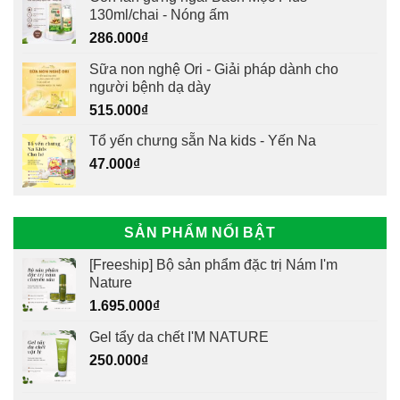
130ml/chai - Nóng ấm
286.000
₫
Sữa non nghệ Ori - Giải pháp dành cho
người bệnh dạ dày
515.000
₫
Tổ yến chưng sẵn Na kids - Yến Na
47.000
₫
SẢN PHẨM NỔI BẬT
[Freeship] Bộ sản phẩm đặc trị Nám I'm
Nature
1.695.000
₫
Gel tẩy da chết I'M NATURE
250.000
₫