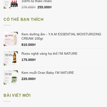
998.000₫.
100% từ thiên nhiên
Giá
Giá
275.000
₫
255.000
₫
gốc
hiện
là:
tại
CÓ THỂ BẠN THÍCH
275.000₫.
là:
255.000₫.
Kem dưỡng ẩm - Y.A.M ESSENTIAL MOISTURIZING
CREAM 100gr
810.000
₫
Rượu nghệ vàng hạ thổ I'M NATURE
175.000
₫
Kem muỗi Oran Baby I'M NATURE
220.000
₫
BÀI VIẾT MỚI