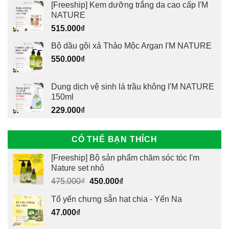
[Freeship] Kem dưỡng trắng da cao cấp I'M
NATURE
515.000
₫
Bộ dầu gội xả Thảo Mộc Argan I'M NATURE
550.000
₫
Dung dịch vệ sinh lá trầu không I'M NATURE
150ml
229.000
₫
CÓ THỂ BẠN THÍCH
[Freeship] Bộ sản phẩm chăm sóc tóc I'm
Nature set nhỏ
Giá
Giá
475.000
₫
450.000
₫
gốc
hiện
Tổ yến chưng sẵn hạt chia - Yến Na
là:
tại
47.000
₫
475.000₫.
là:
450.000₫.