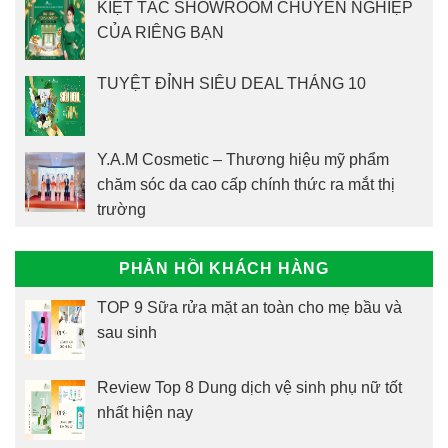
KIỆT TÁC SHOWROOM CHUYÊN NGHIỆP
CỦA RIÊNG BẠN
TUYỆT ĐỈNH SIÊU DEAL THÁNG 10
Y.A.M Cosmetic – Thương hiệu mỹ phẩm
chăm sóc da cao cấp chính thức ra mắt thị
trường
PHẢN HỒI KHÁCH HÀNG
TOP 9 Sữa rửa mặt an toàn cho mẹ bầu và
sau sinh
Review Top 8 Dung dịch vệ sinh phụ nữ tốt
nhất hiện nay