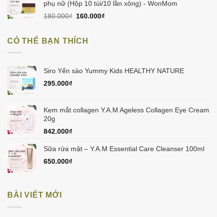
450.000₫.
phụ nữ (Hộp 10 túi/10 lần xông) - WonMom
Giá
Giá
180.000
₫
160.000
₫
gốc
hiện
là:
tại
CÓ THỂ BẠN THÍCH
180.000₫.
là:
160.000₫.
Siro Yến sào Yummy Kids HEALTHY NATURE
295.000
₫
Kem mắt collagen Y.A.M Ageless Collagen Eye Cream
20g
842.000
₫
Sữa rửa mặt – Y.A.M Essential Care Cleanser 100ml
650.000
₫
BÀI VIẾT MỚI