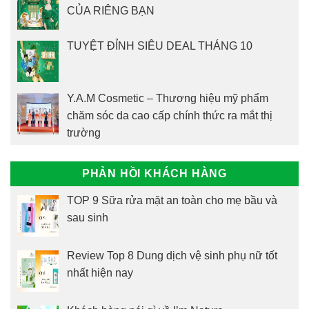
CỦA RIÊNG BẠN
TUYỆT ĐỈNH SIÊU DEAL THÁNG 10
Y.A.M Cosmetic – Thương hiệu mỹ phẩm
chăm sóc da cao cấp chính thức ra mắt thị
trường
PHẢN HỒI KHÁCH HÀNG
TOP 9 Sữa rửa mặt an toàn cho mẹ bầu và
sau sinh
Review Top 8 Dung dịch vệ sinh phụ nữ tốt
nhất hiện nay