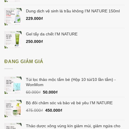
Dung dịch vệ sinh lá trầu không I'M NATURE 150ml
229.000
₫
Gel tẩy da chết I'M NATURE
250.000
₫
ĐANG GIẢM GIÁ
Túi lọc thảo mộc tắm bé (Hộp 10 túi/10 lần tắm) -
WonMom
Giá
Giá
60.000
₫
50.000
₫
gốc
hiện
là:
tại
Bộ đôi chăm sóc và bảo vệ bé yêu I'M NATURE
60.000₫.
là:
Giá
Giá
475.000
₫
450.000
₫
50.000₫.
gốc
hiện
là:
tại
475.000₫.
là:
Thảo dược xông vùng kín giảm mùi, giảm ngứa cho