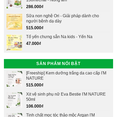
286.000
₫
Sữa non nghệ Ori - Giải pháp dành cho
người bệnh dạ dày
515.000
₫
Tổ yến chưng sẵn Na kids - Yến Na
47.000
₫
SẢN PHẨM NỔI BẬT
[Freeship] Kem dưỡng trắng da cao cấp I'M
NATURE
515.000
₫
Xịt vệ sinh phụ nữ Eva Bestie I'M NATURE
50ml
106.000
₫
Tinh chất mọc tóc thảo mộc Argan I'M