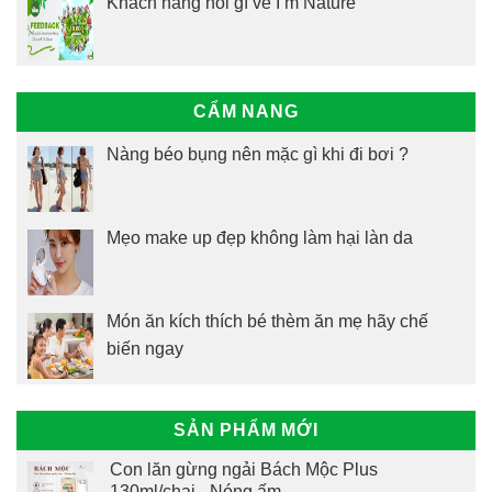
Khách hàng nói gì về I’m Nature
CẨM NANG
Nàng béo bụng nên mặc gì khi đi bơi ?
Mẹo make up đẹp không làm hại làn da
Món ăn kích thích bé thèm ăn mẹ hãy chế
biến ngay
SẢN PHẨM MỚI
Con lăn gừng ngải Bách Mộc Plus
130ml/chai - Nóng ấm