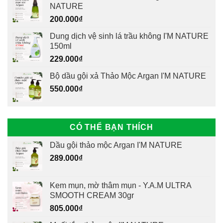
NATURE
200.000
₫
Dung dịch vệ sinh lá trầu không I'M NATURE
150ml
229.000
₫
Bộ dầu gội xả Thảo Mộc Argan I'M NATURE
550.000
₫
CÓ THỂ BẠN THÍCH
Dầu gội thảo mộc Argan I'M NATURE
289.000
₫
Kem mụn, mờ thâm mụn - Y.A.M ULTRA
SMOOTH CREAM 30gr
805.000
₫