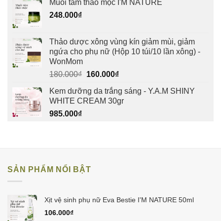
Muối tắm thảo mộc I'M NATURE
248.000
₫
Thảo dược xông vùng kín giảm mùi, giảm
ngứa cho phụ nữ (Hộp 10 túi/10 lần xông) -
WonMom
Giá
Giá
180.000
₫
160.000
₫
gốc
hiện
Kem dưỡng da trắng sáng - Y.A.M SHINY
là:
tại
WHITE CREAM 30gr
180.000₫.
là:
985.000
₫
160.000₫.
SẢN PHẨM NỔI BẬT
Xịt vệ sinh phụ nữ Eva Bestie I'M NATURE 50ml
106.000
₫