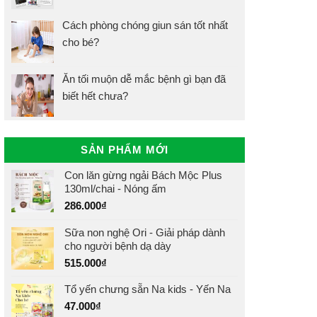
Cách phòng chóng giun sán tốt nhất
cho bé?
Ăn tối muộn dễ mắc bệnh gì bạn đã
biết hết chưa?
SẢN PHẨM MỚI
Con lăn gừng ngải Bách Mộc Plus
130ml/chai - Nóng ấm
286.000
₫
Sữa non nghệ Ori - Giải pháp dành
cho người bệnh dạ dày
515.000
₫
Tổ yến chưng sẵn Na kids - Yến Na
47.000
₫