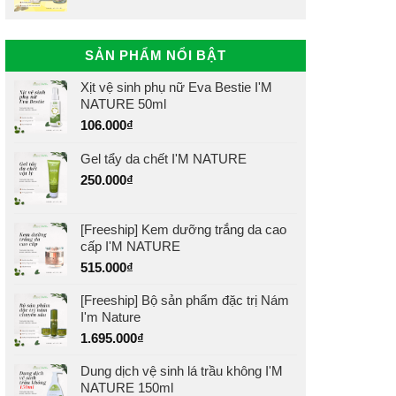
SẢN PHẨM NỔI BẬT
Xịt vệ sinh phụ nữ Eva Bestie I'M
NATURE 50ml
106.000
₫
Gel tẩy da chết I'M NATURE
250.000
₫
[Freeship] Kem dưỡng trắng da cao
cấp I'M NATURE
515.000
₫
[Freeship] Bộ sản phẩm đặc trị Nám
I'm Nature
1.695.000
₫
Dung dịch vệ sinh lá trầu không I'M
NATURE 150ml