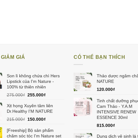
GIẢM GIÁ
CÓ THỂ BẠN THÍCH
Son lì không chứa chì Hers
Thảo dược ngâm châ
Lipstick của I'm Nature -
NATURE
100% từ thiên nhiên
120.000
₫
Giá
Giá
275.000
₫
255.000
₫
gốc
hiện
Tinh chất dưỡng phụ
Xịt họng Xuyên tâm liên
là:
tại
Cam Thảo - Y.A.M
Dr.Healthy I'M NATURE
275.000₫.
là:
INTENSIVE RENEW
255.000₫.
ESSENCE 30ml
Giá
Giá
215.000
₫
150.000
₫
gốc
hiện
815.000
₫
là:
tại
[Freeship] Bộ sản phẩm
215.000₫.
là:
chăm sóc tóc I'm Nature set
Dung dịch vệ sinh lá 