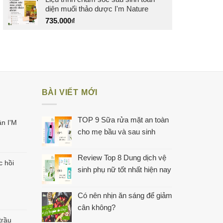
diện muối thảo dược I'm Nature
735.000
₫
BÀI VIẾT MỚI
TOP 9 Sữa rửa mặt an toàn
n I'M
cho mẹ bầu và sau sinh
Review Top 8 Dung dịch vệ
c hồi
sinh phụ nữ tốt nhất hiện nay
Có nên nhịn ăn sáng để giảm
cân không?
trầu