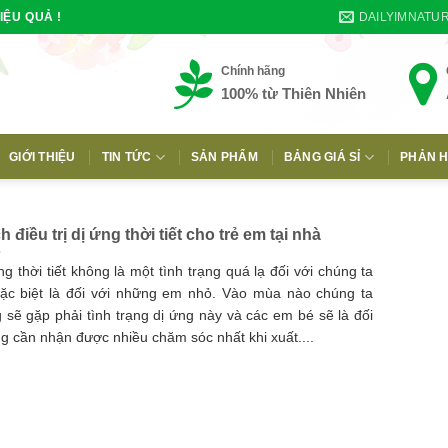
DAILYIMNATU
IỆU QUẢ !
Chính hãng
100% từ Thiên Nhiên
GIỚI THIỆU
TIN TỨC
SẢN PHẨM
BẢNG GIÁ SỈ
PHẢN H
E
 điều trị dị ứng thời tiết cho trẻ em tại nhà
ng thời tiết không là một tình trạng quá lạ đối với chúng ta
ặc biệt là đối với những em nhỏ. Vào mùa nào chúng ta
 sẽ gặp phải tình trạng dị ứng này và các em bé sẽ là đối
g cần nhận được nhiều chăm sóc nhất khi xuất....