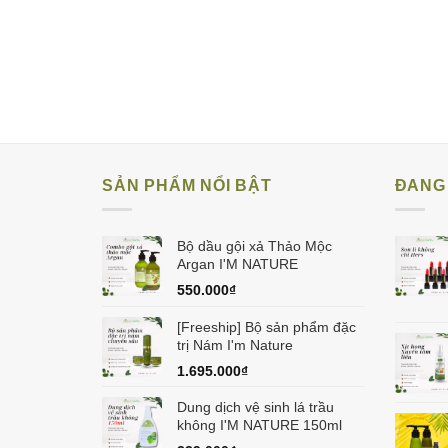
SẢN PHẨM NỔI BẬT
ĐANG 
Bộ dầu gội xả Thảo Mộc
Argan I'M NATURE
550.000
₫
[Freeship] Bộ sản phẩm đặc
trị Nám I'm Nature
1.695.000
₫
Dung dịch vệ sinh lá trầu
không I'M NATURE 150ml