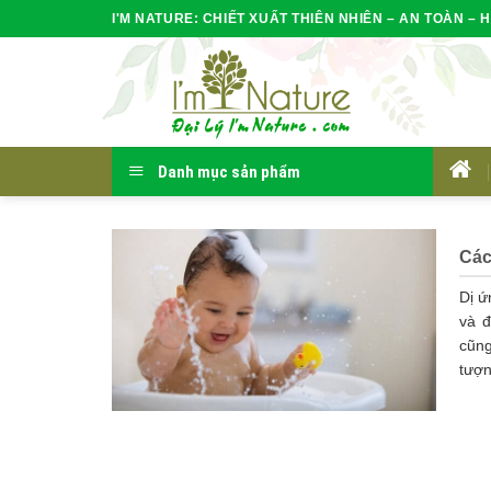
Skip
I'M NATURE: CHIẾT XUẤT THIÊN NHIÊN – AN TOÀN – H
to
content
Danh mục sản phẩm
HOM
Cách
Dị ứ
và đ
cũng
tượn