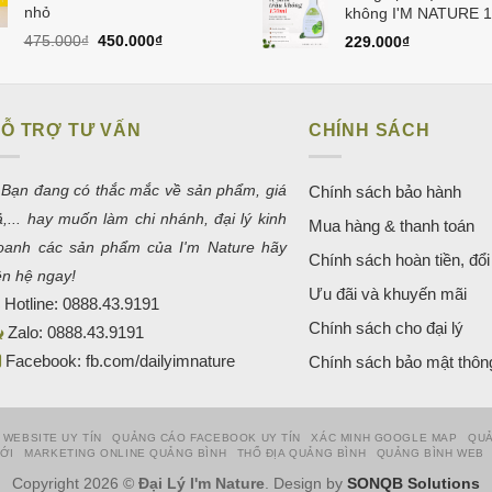
150.000₫.
nhỏ
không I'M NATURE 
Giá
Giá
475.000
₫
450.000
₫
229.000
₫
gốc
hiện
là:
tại
475.000₫.
là:
450.000₫.
Ỗ TRỢ TƯ VẤN
CHÍNH SÁCH
 Bạn đang có thắc mắc về sản phẩm, giá
Chính sách bảo hành
ả,... hay muốn làm chi nhánh, đại lý kinh
Mua hàng & thanh toán
oanh các sản phẩm của I'm Nature hãy
Chính sách hoàn tiền, đổi 
iên hệ ngay!
Ưu đãi và khuyến mãi
Hotline:
0888.43.9191
Chính sách cho đại lý
Zalo:
0888.43.9191
Facebook:
fb.com/dailyimnature
Chính sách bảo mật thông
 WEBSITE UY TÍN
QUẢNG CÁO FACEBOOK UY TÍN
XÁC MINH GOOGLE MAP
QUẢ
HỚI
MARKETING ONLINE QUẢNG BÌNH
THỔ ĐỊA QUẢNG BÌNH
QUẢNG BÌNH WEB
Copyright 2026 ©
Đại Lý I'm Nature
. Design by
SONQB Solutions