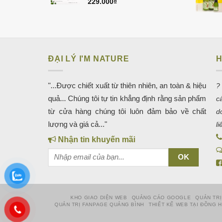
229.000
₫
ĐẠI LÝ I'M NATURE
H
"...Được chiết xuất từ thiên nhiên, an toàn & hiệu
?
quả... Chúng tôi tự tin khẳng định rằng sản phẩm
c
từ cửa hàng chúng tôi luôn đảm bảo về chất
d
lượng và giá cả..."
l
Nhận tin khuyến mãi
KHO GIAO DIỆN WEB
QUẢNG CÁO GOOGLE
QUẢN TRỊ
QUẢN TRỊ FANPAGE QUẢNG BÌNH
THIẾT KẾ WEB TẠI ĐỒNG 