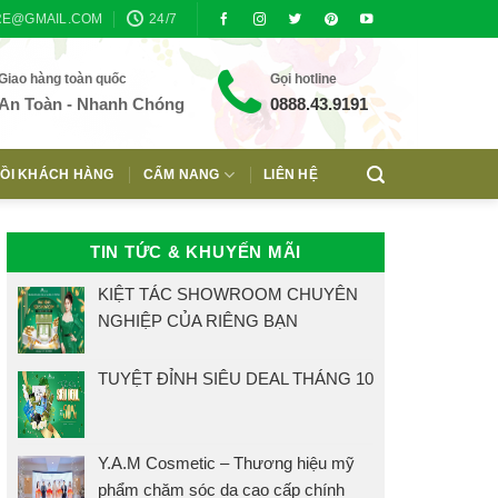
RE@GMAIL.COM
24/7
Giao hàng toàn quốc
Gọi hotline
An Toàn - Nhanh Chóng
0888.43.9191
ỒI KHÁCH HÀNG
CẨM NANG
LIÊN HỆ
TIN TỨC & KHUYẾN MÃI
KIỆT TÁC SHOWROOM CHUYÊN
NGHIỆP CỦA RIÊNG BẠN
TUYỆT ĐỈNH SIÊU DEAL THÁNG 10
Y.A.M Cosmetic – Thương hiệu mỹ
phẩm chăm sóc da cao cấp chính