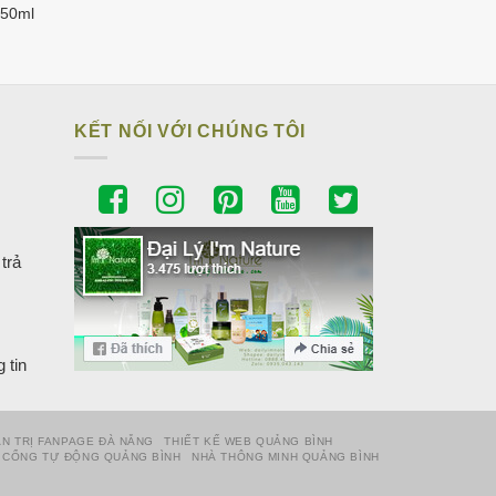
150ml
KẾT NỐI VỚI CHÚNG TÔI
trả
 tin
N TRỊ FANPAGE ĐÀ NẴNG
THIẾT KẾ WEB QUẢNG BÌNH
CỔNG TỰ ĐỘNG QUẢNG BÌNH
NHÀ THÔNG MINH QUẢNG BÌNH