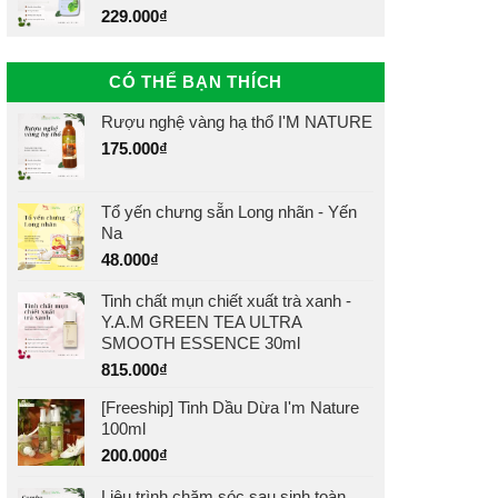
229.000
₫
CÓ THỂ BẠN THÍCH
Rượu nghệ vàng hạ thổ I'M NATURE
175.000
₫
Tổ yến chưng sẵn Long nhãn - Yến
Na
48.000
₫
Tinh chất mụn chiết xuất trà xanh -
Y.A.M GREEN TEA ULTRA
SMOOTH ESSENCE 30ml
815.000
₫
[Freeship] Tinh Dầu Dừa I'm Nature
100ml
200.000
₫
Liệu trình chăm sóc sau sinh toàn