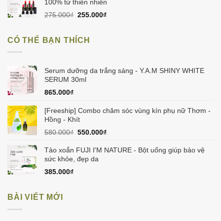
475.000₫.
là:
100% từ thiên nhiên
450.000₫.
Giá
Giá
275.000
₫
255.000
₫
gốc
hiện
là:
tại
CÓ THỂ BẠN THÍCH
275.000₫.
là:
255.000₫.
Serum dưỡng da trắng sáng - Y.A.M SHINY WHITE
SERUM 30ml
865.000
₫
[Freeship] Combo chăm sóc vùng kín phụ nữ Thơm -
Hồng - Khít
Giá
Giá
580.000
₫
550.000
₫
gốc
hiện
là:
tại
Tảo xoắn FUJI I'M NATURE - Bột uống giúp bảo vệ
580.000₫.
là:
sức khỏe, đẹp da
550.000₫.
385.000
₫
BÀI VIẾT MỚI