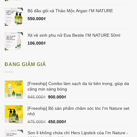
Bộ dầu gội xả Thảo Mộc Argan I'M NATURE
550.000
₫
Xịt vệ sinh phụ nữ Eva Bestie I'M NATURE 50ml
106.000
₫
ĐANG GIẢM GIÁ
[Freeship] Combo làm sạch da từ bên trong, giúp da
căng mịn sáng bóng
Giá
Giá
945.000
₫
900.000
₫
gốc
hiện
là:
tại
[Freeship] Bộ sản phẩm chăm sóc tóc I'm Nature set
945.000₫.
là:
nhỏ
900.000₫.
Giá
Giá
475.000
₫
450.000
₫
gốc
hiện
là:
tại
Son lì không chứa chì Hers Lipstick của I'm Nature -