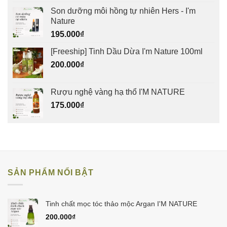
là:
tại
Son dưỡng môi hồng tự nhiên Hers - I'm
150.000₫.
là:
Nature
129.000₫.
195.000
₫
[Freeship] Tinh Dầu Dừa I'm Nature 100ml
200.000
₫
Rượu nghệ vàng hạ thổ I'M NATURE
175.000
₫
SẢN PHẨM NỔI BẬT
Tinh chất mọc tóc thảo mộc Argan I'M NATURE
200.000
₫