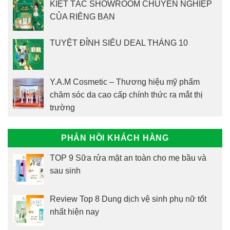
KIỆT TÁC SHOWROOM CHUYÊN NGHIỆP
CỦA RIÊNG BẠN
TUYỆT ĐỈNH SIÊU DEAL THÁNG 10
Y.A.M Cosmetic – Thương hiệu mỹ phẩm
chăm sóc da cao cấp chính thức ra mắt thị
trường
PHẢN HỒI KHÁCH HÀNG
TOP 9 Sữa rửa mặt an toàn cho mẹ bầu và
sau sinh
Review Top 8 Dung dịch vệ sinh phụ nữ tốt
nhất hiện nay