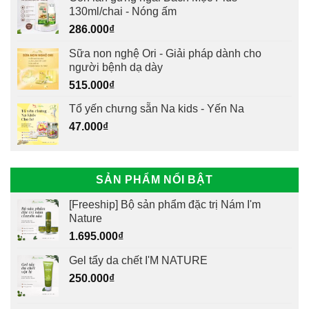
130ml/chai - Nóng ấm
286.000
₫
Sữa non nghệ Ori - Giải pháp dành cho
người bệnh dạ dày
515.000
₫
Tổ yến chưng sẵn Na kids - Yến Na
47.000
₫
SẢN PHẨM NỔI BẬT
[Freeship] Bộ sản phẩm đặc trị Nám I'm
Nature
1.695.000
₫
Gel tẩy da chết I'M NATURE
250.000
₫