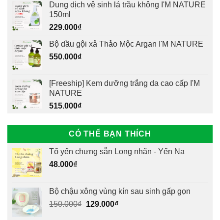
Dung dịch vệ sinh lá trầu không I'M NATURE
150ml
229.000
₫
Bộ dầu gội xả Thảo Mộc Argan I'M NATURE
550.000
₫
[Freeship] Kem dưỡng trắng da cao cấp I'M
NATURE
515.000
₫
CÓ THỂ BẠN THÍCH
Tổ yến chưng sẵn Long nhãn - Yến Na
48.000
₫
Bộ chậu xông vùng kín sau sinh gấp gọn
Giá
Giá
150.000
₫
129.000
₫
gốc
hiện