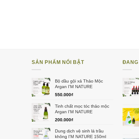
SẢN PHẨM NỔI BẬT
ĐANG 
Bộ dầu gội xả Thảo Mộc
Argan I'M NATURE
550.000
₫
Tinh chất mọc tóc thảo mộc
Argan I'M NATURE
200.000
₫
Dung dịch vệ sinh lá trầu
không I'M NATURE 150ml