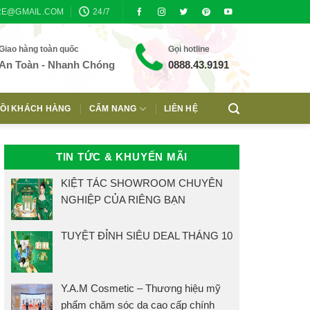
RE@GMAIL.COM
24/7
Giao hàng toàn quốc
Gọi hotline
An Toàn - Nhanh Chóng
0888.43.9191
ỒI KHÁCH HÀNG
CẨM NANG
LIÊN HỆ
TIN TỨC & KHUYẾN MÃI
KIỆT TÁC SHOWROOM CHUYÊN
NGHIỆP CỦA RIÊNG BẠN
TUYỆT ĐỈNH SIÊU DEAL THÁNG 10
Y.A.M Cosmetic – Thương hiệu mỹ
phẩm chăm sóc da cao cấp chính