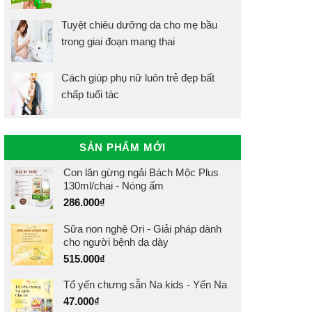
Tuyệt chiêu dưỡng da cho mẹ bầu
trong giai đoạn mang thai
Cách giúp phụ nữ luôn trẻ đẹp bất
chấp tuổi tác
SẢN PHẨM MỚI
Con lăn gừng ngải Bách Mộc Plus
130ml/chai - Nóng ấm
286.000
₫
Sữa non nghệ Ori - Giải pháp dành
cho người bệnh dạ dày
515.000
₫
Tổ yến chưng sẵn Na kids - Yến Na
47.000
₫