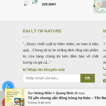
229.000
₫
ĐẠI LÝ I'M NATURE
H
"...Được chiết xuất từ thiên nhiên, an toàn & hiệu
?
quả... Chúng tôi tự tin khẳng định rằng sản phẩm
c
từ cửa hàng chúng tôi luôn đảm bảo về chất
d
lượng và giá cả..."
l
Nhận tin khuyến mãi
Bạn
Hoàng Miên
ở
Quảng Ninh
đã mua
Tổ yến chưng sẵn đông trùng hạ thảo – Yến Na
KHO GIAO DIỆN WEB
QUẢNG CÁO GOOGLE
QUẢN TRỊ
QUẢN TRỊ FANPAGE QUẢNG BÌNH
THIẾT KẾ WEB TẠI ĐỒNG 
Khoảng 19 giờ trước