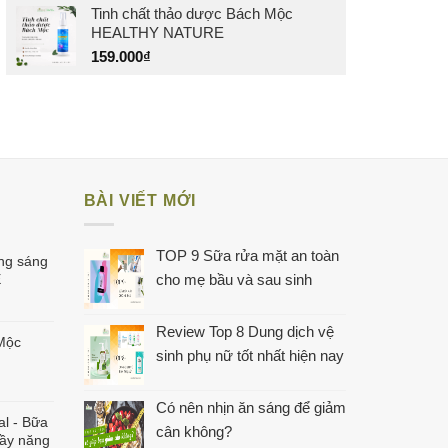
Tinh chất thảo dược Bách Mộc
HEALTHY NATURE
159.000
₫
BÀI VIẾT MỚI
TOP 9 Sữa rửa mặt an toàn
ng sáng
E
cho mẹ bầu và sau sinh
Review Top 8 Dung dịch vệ
Mộc
sinh phụ nữ tốt nhất hiện nay
Có nên nhịn ăn sáng để giảm
al - Bữa
cân không?
đầy năng