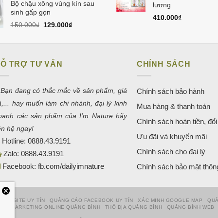
Bộ chậu xông vùng kín sau
là:
tại
lượng
sinh gấp gọn
580.000₫.
là:
410.000
₫
550.000₫.
Giá
Giá
150.000
₫
129.000
₫
gốc
hiện
là:
tại
150.000₫.
là:
129.000₫.
Ỗ TRỢ TƯ VẤN
CHÍNH SÁCH
 Bạn đang có thắc mắc về sản phẩm, giá
Chính sách bảo hành
ả,... hay muốn làm chi nhánh, đại lý kinh
Mua hàng & thanh toán
oanh các sản phẩm của I'm Nature hãy
Chính sách hoàn tiền, đổi 
iên hệ ngay!
Ưu đãi và khuyến mãi
Hotline:
0888.43.9191
Chính sách cho đại lý
Zalo:
0888.43.9191
Facebook:
fb.com/dailyimnature
Chính sách bảo mật thông
 WEBSITE UY TÍN
QUẢNG CÁO FACEBOOK UY TÍN
XÁC MINH GOOGLE MAP
QUẢ
HỚI
MARKETING ONLINE QUẢNG BÌNH
THỔ ĐỊA QUẢNG BÌNH
QUẢNG BÌNH WEB