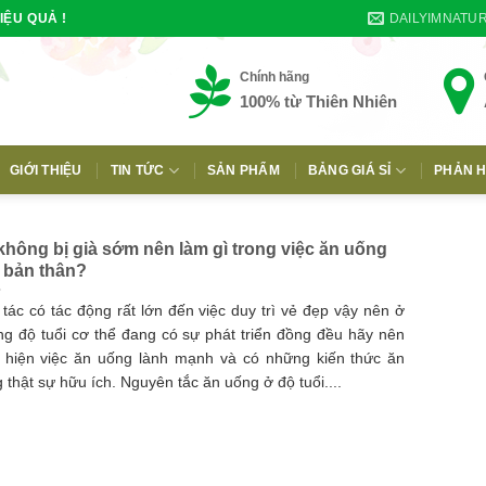
DAILYIMNATU
IỆU QUẢ !
Chính hãng
100% từ Thiên Nhiên
GIỚI THIỆU
TIN TỨC
SẢN PHẨM
BẢNG GIÁ SỈ
PHẢN H
E
không bị già sớm nên làm gì trong việc ăn uống
 bản thân?
 tác có tác động rất lớn đến việc duy trì vẻ đẹp vậy nên ở
g độ tuổi cơ thể đang có sự phát triển đồng đều hãy nên
 hiện việc ăn uống lành mạnh và có những kiến thức ăn
 thật sự hữu ích. Nguyên tắc ăn uống ở độ tuổi....