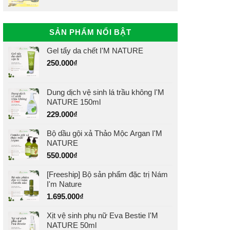
SẢN PHẨM NỔI BẬT
Gel tẩy da chết I'M NATURE
250.000
₫
Dung dịch vệ sinh lá trầu không I'M
NATURE 150ml
229.000
₫
Bộ dầu gội xả Thảo Mộc Argan I'M
NATURE
550.000
₫
[Freeship] Bộ sản phẩm đặc trị Nám
I'm Nature
1.695.000
₫
Xịt vệ sinh phụ nữ Eva Bestie I'M
NATURE 50ml