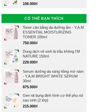
106.000
₫
CÓ THỂ BẠN THÍCH
Toner cân bằng da dưỡng ẩm - Y.A.M
ESSENTIAL MOISTURIZING
TONER 100ml
750.000
₫
Dung dịch vệ sinh lá trầu không I'M
NATURE 150ml
229.000
₫
Serum dưỡng da sáng hồng mờ nám
- Y.A.M BRIGHT WHITE SERUM
30ml
875.000
₫
Gen nịt bụng định hình cơ thể phụ nữ
sau sinh (2 lớp)
215.000
₫