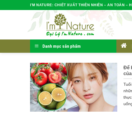
Skip
I'M NATURE: CHIẾT XUẤT THIÊN NHIÊN – AN TOÀN – H
to
content
Danh mục sản phẩm
HOM
Để 
của
Tuổi
nhữn
thực
uống