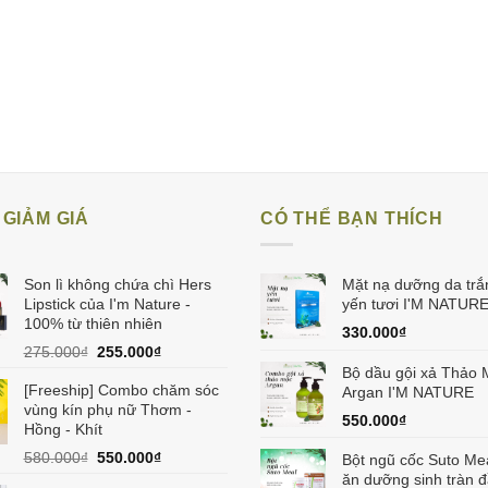
GIẢM GIÁ
CÓ THỂ BẠN THÍCH
Son lì không chứa chì Hers
Mặt nạ dưỡng da trắ
Lipstick của I'm Nature -
yến tươi I'M NATUR
100% từ thiên nhiên
330.000
₫
Giá
Giá
275.000
₫
255.000
₫
gốc
hiện
Bộ dầu gội xả Thảo 
[Freeship] Combo chăm sóc
là:
tại
Argan I'M NATURE
vùng kín phụ nữ Thơm -
275.000₫.
là:
550.000
₫
Hồng - Khít
255.000₫.
Giá
Giá
580.000
₫
550.000
₫
Bột ngũ cốc Suto Me
gốc
hiện
ăn dưỡng sinh tràn 