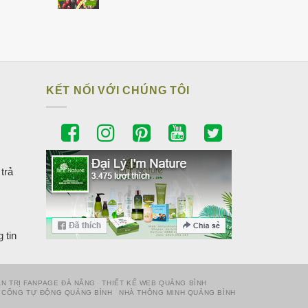
KẾT NỐI VỚI CHÚNG TÔI
trả
 tin
N TRỊ FANPAGE ĐÀ NẴNG
THIẾT KẾ WEB QUẢNG BÌNH
CỔNG TỰ ĐỘNG QUẢNG BÌNH
NHÀ THÔNG MINH QUẢNG BÌNH