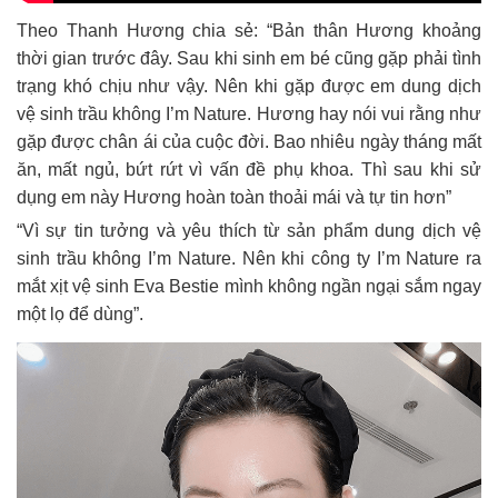
Theo Thanh Hương chia sẻ: “Bản thân Hương khoảng
thời gian trước đây. Sau khi sinh em bé cũng gặp phải tình
trạng khó chịu như vậy. Nên khi gặp được em dung dịch
vệ sinh trầu không I’m Nature. Hương hay nói vui rằng như
gặp được chân ái của cuộc đời. Bao nhiêu ngày tháng mất
ăn, mất ngủ, bứt rứt vì vấn đề phụ khoa. Thì sau khi sử
dụng em này Hương hoàn toàn thoải mái và tự tin hơn”
“Vì sự tin tưởng và yêu thích từ sản phẩm dung dịch vệ
sinh trầu không I’m Nature. Nên khi công ty I’m Nature ra
mắt xịt vệ sinh Eva Bestie mình không ngần ngại sắm ngay
một lọ để dùng”.