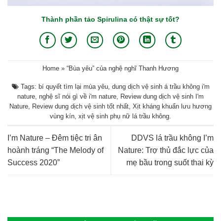
Thành phần tảo Spirulina có thật sự tốt?
Home
»
“Bùa yêu” của nghệ nghĩ Thanh Hương
Tags:
bí quyết tìm lại mùa yêu
,
dung dịch vệ sinh á trầu không i'm
nature
,
nghệ sĩ nói gì về i'm nature
,
Review dung dịch vệ sinh I'm
Nature
,
Review dung dịch vệ sinh tốt nhất
,
Xịt kháng khuẩn lưu hương
vùng kín
,
xịt vệ sinh phụ nữ lá trầu không
.
I’m Nature – Đêm tiệc tri ân
DDVS lá trầu không I’m
hoành tráng “The Melody of
Nature: Trợ thủ đắc lực của
Success 2020”
mẹ bầu trong suốt thai kỳ