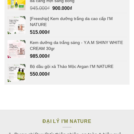
da căng mịn sáng bóng
Giá
Giá
945.000
₫
900.000
₫
gốc
hiện
[Freeship] Kem dưỡng trắng da cao cấp I'M
là:
tại
NATURE
945.000₫.
là:
515.000
₫
900.000₫.
Kem dưỡng da trắng sáng - Y.A.M SHINY WHITE
CREAM 30gr
985.000
₫
Bộ dầu gội xả Thảo Mộc Argan I'M NATURE
550.000
₫
ĐẠI LÝ I'M NATURE