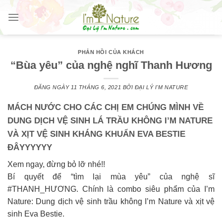
Skip
to
content
PHẢN HỒI CỦA KHÁCH
“Bùa yêu” của nghệ nghĩ Thanh Hương
ĐĂNG NGÀY
11 THÁNG 6, 2021
BỞI
ĐẠI LÝ I'M NATURE
MÁCH NƯỚC CHO CÁC CHỊ EM CHÚNG MÌNH VỀ
DUNG DỊCH VỆ SINH LÁ TRẦU KHÔNG I’M NATURE
VÀ XỊT VỆ SINH KHÁNG KHUẨN EVA BESTIE
ĐÂYYYYYY
Xem ngay, đừng bỏ lỡ nhé!!
Bí quyết để “tìm lại mùa yêu” của nghệ sĩ
#THANH_HƯƠNG. Chính là combo siêu phẩm của I’m
Nature: Dung dịch vệ sinh trầu không I’m Nature và xịt vệ
sinh Eva Bestie.