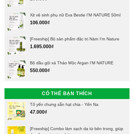
Xịt vệ sinh phụ nữ Eva Bestie I'M NATURE 50ml
106.000
₫
[Freeship] Bộ sản phẩm đặc trị Nám I'm Nature
1.695.000
₫
Bộ dầu gội xả Thảo Mộc Argan I'M NATURE
550.000
₫
CÓ THỂ BẠN THÍCH
Tổ yến chưng sẵn hạt chia - Yến Na
47.000
₫
[Freeship] Combo làm sạch da từ bên trong, giúp