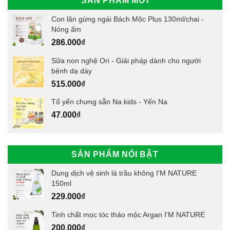
SẢN PHẨM MỚI
Con lăn gừng ngải Bách Mộc Plus 130ml/chai -
Nóng ấm
286.000
₫
Sữa non nghệ Ori - Giải pháp dành cho người
bệnh dạ dày
515.000
₫
Tổ yến chưng sẵn Na kids - Yến Na
47.000
₫
SẢN PHẨM NỔI BẬT
Dung dịch vệ sinh lá trầu không I'M NATURE
150ml
229.000
₫
Tinh chất mọc tóc thảo mộc Argan I'M NATURE
200.000
₫