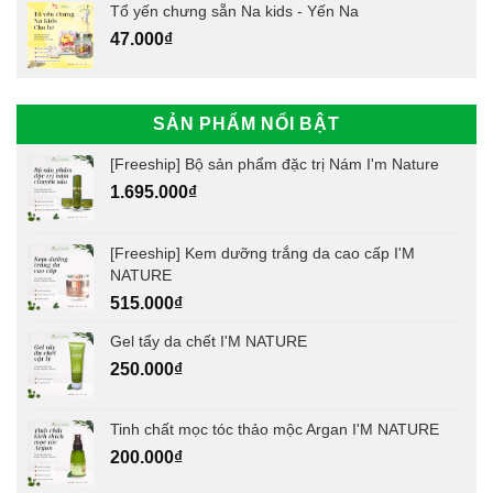
Tổ yến chưng sẵn Na kids - Yến Na
47.000
₫
SẢN PHẨM NỔI BẬT
[Freeship] Bộ sản phẩm đặc trị Nám I'm Nature
1.695.000
₫
[Freeship] Kem dưỡng trắng da cao cấp I'M
NATURE
515.000
₫
Gel tẩy da chết I'M NATURE
250.000
₫
Tinh chất mọc tóc thảo mộc Argan I'M NATURE
200.000
₫