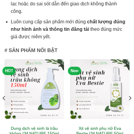
lạc hoặc do sai sót dẫn đến giao dịch không thành
công.
Luôn cung cấp sản phẩm mới đúng
chất lượng đúng
như hình ảnh và thông tin đăng tải
theo đúng mức
giá được niêm yết.
# SẢN PHẨM NỔI BẬT
HOT
New
Dung dịch vệ sinh lá trầu
Xịt vệ sinh phụ nữ Eva
không I’M NATURE 150ml
Bestie I’M NATURE 50ml