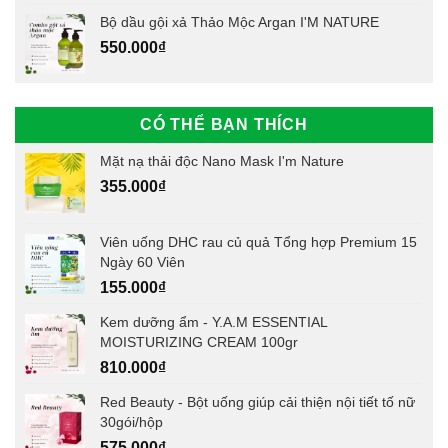
Bộ dầu gội xả Thảo Mộc Argan I'M NATURE
550.000
₫
CÓ THỂ BẠN THÍCH
Mặt nạ thải độc Nano Mask I'm Nature
355.000
₫
Viên uống DHC rau củ quả Tổng hợp Premium 15
Ngày 60 Viên
155.000
₫
Kem dưỡng ẩm - Y.A.M ESSENTIAL
MOISTURIZING CREAM 100gr
810.000
₫
Red Beauty - Bột uống giúp cải thiện nội tiết tố nữ
30gói/hộp
575.000
₫